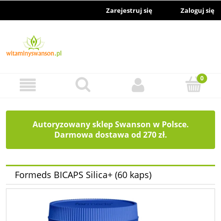
Zarejestruj się
Zaloguj się
Autoryzowany sklep Swanson w Polsce.
Darmowa dostawa od 270 zł.
Formeds BICAPS Silica+ (60 kaps)