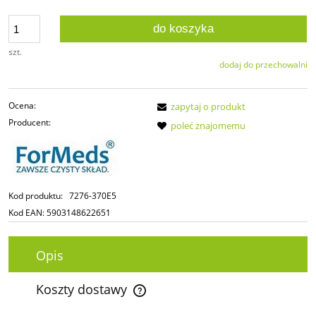
do koszyka
szt.
dodaj do przechowalni
Ocena:
zapytaj o produkt
Producent:
poleć znajomemu
Kod produktu:
7276-370E5
Kod EAN:
5903148622651
Opis
Koszty dostawy
Cena nie zawiera ewentualnych kosztów płatności