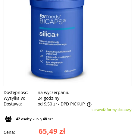
Dostępność:
na wyczerpaniu
Wysyłka w:
24 godziny
Dostawa:
od 9,50 zł
- DPD PICKUP
sprawdź formy dostawy
Cena nie zawiera ewentualnych kosztów płatności
42
osoby
kupiły
48
szt.
65,49 zł
Cena: