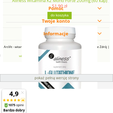
Aliness Witamina K2 Mono Forte 200mg (60 kap)
51,90 zł
Pomoc
do koszyka
Twoje konto
Informacje
ArsVit - witaminyswanson.pl | ul. Zimowa 49B, 43-230 Goczałkowice Zdrój |
NIP: 6381219140 | REGON: 276280385 | Email:
witaminyswanson@gmail.com
| Telefon:
665 626 833
pokaż pełną wersję strony
Sklep internetowy Shoper Premium
Aliness L-Glutathione ( glutation)500 mg (100 kap)
99,90 zł