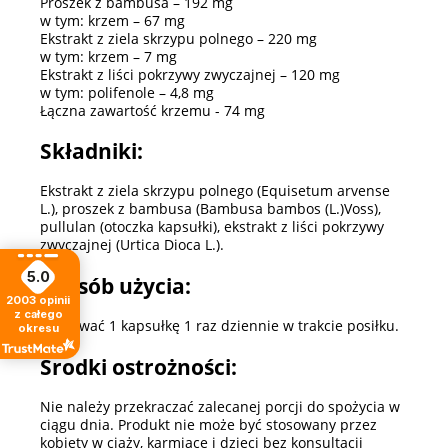
Proszek z bambusa – 192 mg
w tym: krzem – 67 mg
Ekstrakt z ziela skrzypu polnego – 220 mg
w tym: krzem – 7 mg
Ekstrakt z liści pokrzywy zwyczajnej – 120 mg
w tym: polifenole – 4,8 mg
Łączna zawartość krzemu - 74 mg
Składniki:
Ekstrakt z ziela skrzypu polnego (Equisetum arvense
L.), proszek z bambusa (Bambusa bambos (L.)Voss),
pullulan (otoczka kapsułki), ekstrakt z liści pokrzywy
zwyczajnej (Urtica Dioca L.).
5.0
Sposób użycia:
2003
opinii
z całego
Spożywać 1 kapsułkę 1 raz dziennie w trakcie posiłku.
okresu
Środki ostrożności:
Nie należy przekraczać zalecanej porcji do spożycia w
ciągu dnia. Produkt nie może być stosowany przez
kobiety w ciąży, karmiące i dzieci bez konsultacji