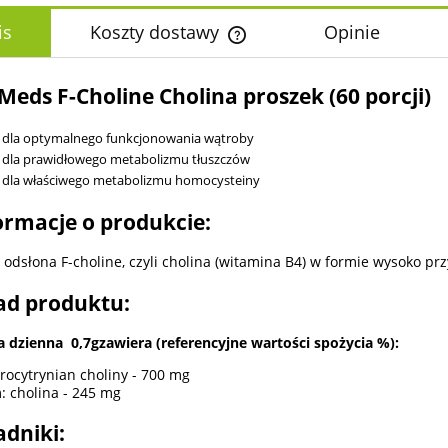
is
Koszty dostawy
Opinie
Cena nie zawiera ewentualnych k
Meds F-Choline Cholina proszek (60 porcji)
płatności
dla optymalnego funkcjonowania wątroby
dla prawidłowego metabolizmu tłuszczów
dla właściwego metabolizmu homocysteiny
ormacje o produkcie:
odsłona F-choline, czyli cholina (witamina B4) w formie wysoko p
ad produktu:
a dzienna 0,7gzawiera (referencyjne wartości spożycia %):
ocytrynian choliny - 700 mg
: cholina - 245 mg
adniki: