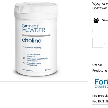
Wysyłka 
Dostawa:
Cena n
54
płatno
Cena:
szt
Ocena:
Producent:
Kod produk
Kod EAN:
5