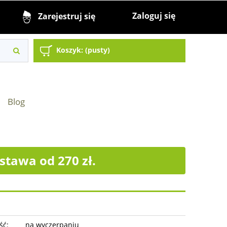
Zaloguj się
Zarejestruj się
Koszyk:
(pusty)
Blog
tawa od 270 zł.
ść:
na wyczerpaniu