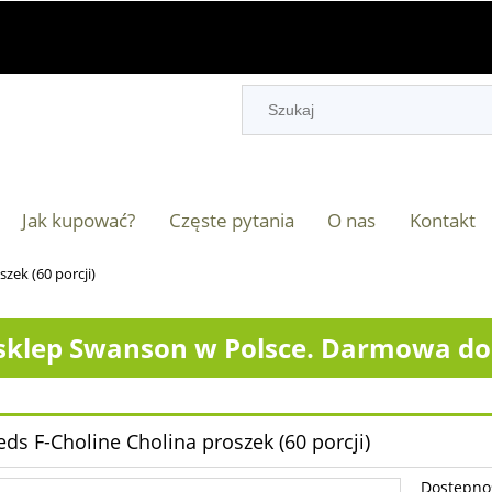
Jak kupować?
Częste pytania
O nas
Kontakt
zek (60 porcji)
klep Swanson w Polsce. Darmowa dos
ds F-Choline Cholina proszek (60 porcji)
Dostępno