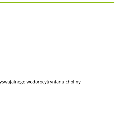
osztów
rzyswajalnego wodorocytrynianu choliny