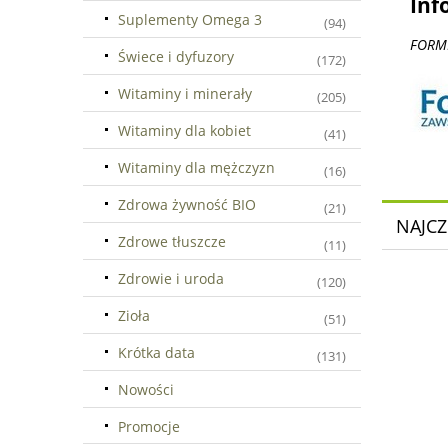
Inf
Suplementy Omega 3
(94)
FORME
Świece i dyfuzory
(172)
Witaminy i minerały
(205)
Witaminy dla kobiet
(41)
Witaminy dla mężczyzn
(16)
Zdrowa żywność BIO
(21)
NAJCZ
Zdrowe tłuszcze
(11)
Zdrowie i uroda
(120)
Zioła
(51)
Krótka data
(131)
Nowości
Promocje