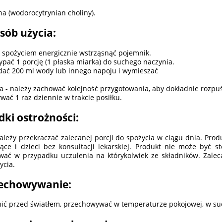
na (wodorocytrynian choliny).
sób użycia:
 spożyciem energicznie wstrząsnąć pojemnik.
ypać 1 porcję (1 płaska miarka) do suchego naczynia.
dać 200 ml wody lub innego napoju i wymieszać
 - należy zachować kolejność przygotowania, aby dokładnie rozpuś
wać 1 raz dziennie w trakcie posiłku.
dki ostrożności:
ależy przekraczać zalecanej porcji do spożycia w ciągu dnia. Prod
ące i dzieci bez konsultacji lekarskiej. Produkt nie może być s
wać w przypadku uczulenia na którykolwiek ze składników. Zale
ycia.
echowywanie:
ić przed światłem, przechowywać w temperaturze pokojowej, w su