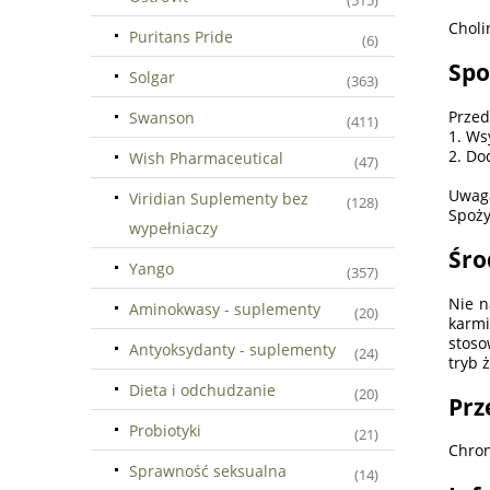
(515)
Choli
Puritans Pride
(6)
Spo
Solgar
(363)
Przed
Swanson
(411)
1. Ws
2. Do
Wish Pharmaceutical
(47)
Uwaga
Viridian Suplementy bez
(128)
Spoży
wypełniaczy
Śro
Yango
(357)
Nie n
Aminokwasy - suplementy
(20)
karmi
stoso
Antyoksydanty - suplementy
(24)
tryb ż
Dieta i odchudzanie
(20)
Prz
Probiotyki
(21)
Chron
Sprawność seksualna
(14)