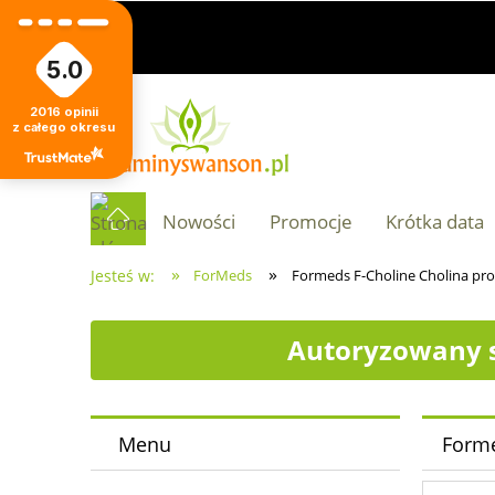
5.0
2016
opinii
z całego okresu
Nowości
Promocje
Krótka data
»
»
Jesteś w:
ForMeds
Formeds F-Choline Cholina pros
Autoryzowany s
Menu
Forme