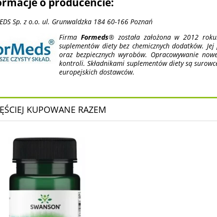
ormacje o producencie:
DS Sp. z o.o. ul. Grunwaldzka 184 60-166 Poznań
Firma
Formeds
® została założona w 2012 roku.
suplementów diety bez chemicznych dodatków. Jej p
oraz bezpiecznych wyrobów. Opracowywanie nowej 
kontroli. Składnikami suplementów diety są surowc
europejskich dostawców.
ĘŚCIEJ KUPOWANE RAZEM