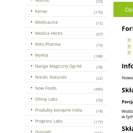
Holistic
(33)
Op
Kenay
(176)
MedicaLine
(15)
For
Medica Herbs
(97)
Mito Pharma
(19)
MyVita
(188)
Inf
Nanga Magiczny Ogród
(78)
Nordic Naturals
Nowa 
(22)
Now Foods
Skł
(490)
Olimp Labs
(50)
Porcj
Produkty konopne India
Wodor
(18)
w tym
Progress Labs
(177)
Skł
OstroVit