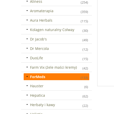
Aliness
(254)
Aromaterapia
(359)
Aura Herbals
(115)
Kolagen naturalny Colway
(30)
Dr Jacob's
(49)
Dr Mercola
(12)
DuoLife
(15)
Farm Vix (żele maści kremy)
(42)
ForMeds
(133)
Hauster
(6)
Hepatica
(62)
Herbaty i kawy
(22)