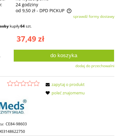
w:
24 godziny
od 9,50 zł
- DPD PICKUP
sprawdź formy dostawy
ie zawiera ewentualnych kosztów
osoby
kupiły
64
szt.
ści
37,49 zł
do koszyka
.
dodaj do przechowalni
zapytaj o produkt
poleć znajomemu
tu:
CE84-98603
903148622750