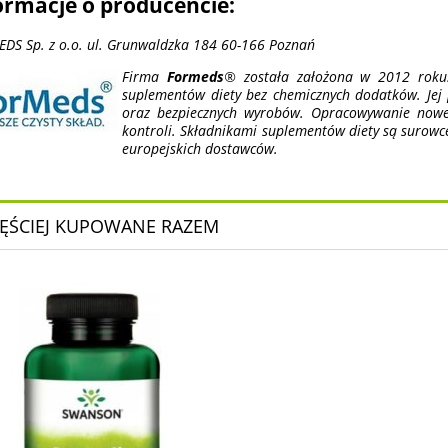
ormacje o producencie:
DS Sp. z o.o. ul. Grunwaldzka 184 60-166 Poznań
Firma
Formeds
® została założona w 2012 roku.
suplementów diety bez chemicznych dodatków. Jej p
oraz bezpiecznych wyrobów. Opracowywanie nowej 
kontroli. Składnikami suplementów diety są surowc
europejskich dostawców.
ĘŚCIEJ KUPOWANE RAZEM