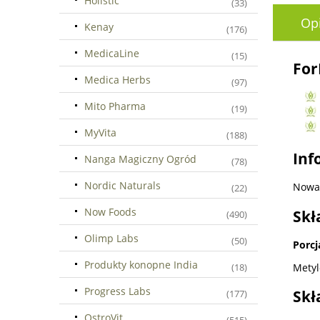
Holistic
(33)
Op
Kenay
(176)
MedicaLine
(15)
For
Medica Herbs
(97)
Mito Pharma
(19)
MyVita
(188)
Inf
Nanga Magiczny Ogród
(78)
Nordic Naturals
Nowa 
(22)
Now Foods
Skł
(490)
Olimp Labs
(50)
Porcj
Produkty konopne India
Metyl
(18)
Progress Labs
Skł
(177)
OstroVit