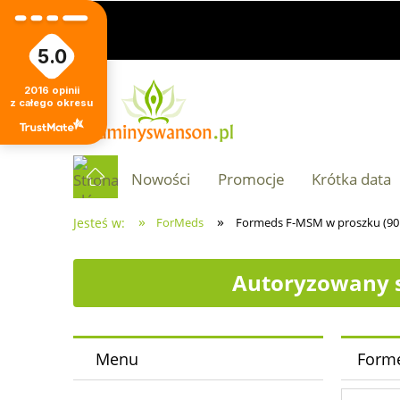
5.0
2016
opinii
z całego okresu
Nowości
Promocje
Krótka data
»
»
Jesteś w:
ForMeds
Formeds F-MSM w proszku (90 
Autoryzowany s
Menu
Forme