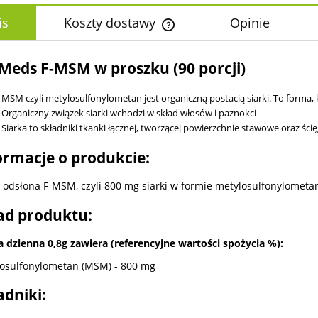
is
Koszty dostawy
Opinie
Cena nie zawiera ewentualnych k
Meds F-MSM w proszku (90 porcji)
płatności
MSM czyli metylosulfonylometan jest organiczną postacią siarki. To forma, 
Organiczny związek siarki wchodzi w skład włosów i paznokci
Siarka to składniki tkanki łącznej, tworzącej powierzchnie stawowe oraz ścię
ormacje o produkcie:
odsłona F-MSM, czyli 800 mg siarki w formie metylosulfonylometa
ad produktu:
a dzienna 0,8g zawiera (referencyjne wartości spożycia %):
osulfonylometan (MSM) - 800 mg
adniki: