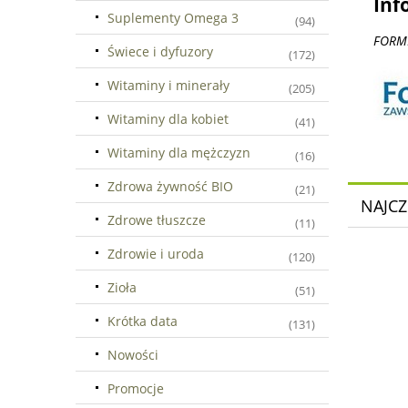
Inf
Suplementy Omega 3
(94)
FORME
Świece i dyfuzory
(172)
Witaminy i minerały
(205)
Witaminy dla kobiet
(41)
Witaminy dla mężczyzn
(16)
Zdrowa żywność BIO
(21)
NAJCZ
Zdrowe tłuszcze
(11)
Zdrowie i uroda
(120)
Zioła
(51)
Krótka data
(131)
Nowości
Promocje