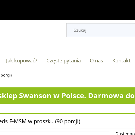
Jak kupować?
Częste pytania
O nas
Kontakt
porcji)
klep Swanson w Polsce. Darmowa dos
ds F-MSM w proszku (90 porcji)
Dostępno