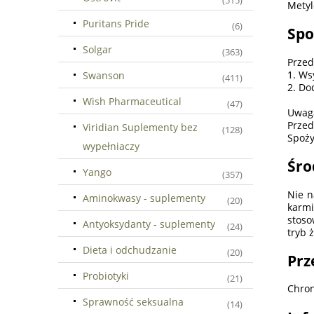
(515)
Metyl
Puritans Pride
(6)
Spo
Solgar
(363)
Przed
1. Ws
Swanson
(411)
2. Do
Wish Pharmaceutical
(47)
Uwaga
Przed
Viridian Suplementy bez
(128)
Spoży
wypełniaczy
Śro
Yango
(357)
Nie n
Aminokwasy - suplementy
(20)
karmi
stoso
Antyoksydanty - suplementy
(24)
tryb ż
Dieta i odchudzanie
(20)
Prz
Probiotyki
(21)
Chron
Sprawność seksualna
(14)