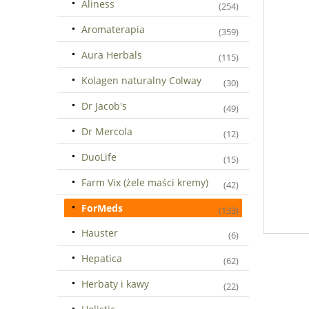
Aliness
(254)
Aromaterapia
(359)
Aura Herbals
(115)
Kolagen naturalny Colway
(30)
Dr Jacob's
(49)
Dr Mercola
(12)
DuoLife
(15)
Farm Vix (żele maści kremy)
(42)
ForMeds
(133)
Hauster
(6)
Hepatica
(62)
Herbaty i kawy
(22)