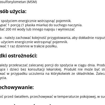
osulfonylometan (MSM)
sób użycia:
 spożyciem energicznie wstrząsnąć pojemnik.
ypać 1 porcję (1 płaska miarka) do suchego naczynia.
dać 200 ml wody lub innego napoju i wymieszać
 - należy zachować kolejność przygotowania, aby dokładnie rozpuś
 użyciem energicznie wstrząsnąć pojemnik.
wać 1 raz dziennie w trakcie posiłku.
dki ostrożności:
ależy przekraczać zalecanej porcji do spożycia w ciągu dnia. Prod
ące i dzieci bez konsultacji lekarskiej. Produkt nie może być s
wać w przypadku uczulenia na którykolwiek ze składników. Zale
ycia.
echowywanie:
ić przed światłem, przechowywać w temperaturze pokojowej, w su