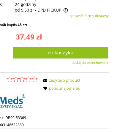
w:
24 godziny
od 9,50 zł
- DPD PICKUP
sprawdź formy dostawy
ie zawiera ewentualnych kosztów
osób
kupiło
48
szt.
ści
37,49 zł
do koszyka
.
dodaj do przechowalni
zapytaj o produkt
poleć znajomemu
tu:
DB90-53369
903148622880