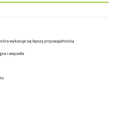
osztów
która wykazuje się lepszą przyswajalnością
gna i więzadła
nu