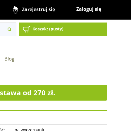
Zaloguj się
Zarejestruj się
Koszyk:
(pusty)
Blog
tawa od 270 zł.
ść:
na wyczerpaniu