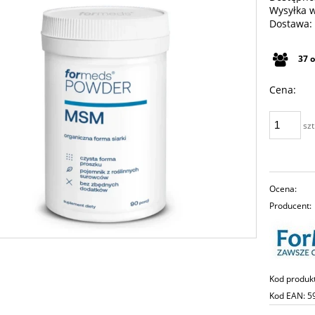
Wysyłka 
Dostawa:
Cena n
37
płatno
Cena:
szt
Ocena:
Producent:
Kod produk
Kod EAN:
5