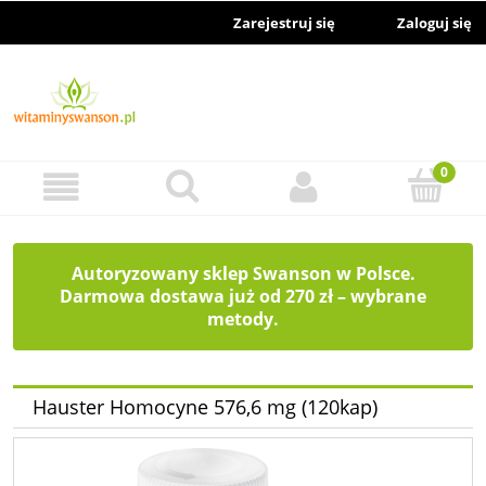
Zarejestruj się
Zaloguj się
Autoryzowany sklep Swanson w Polsce.
Darmowa dostawa już od 270 zł – wybrane
metody.
Hauster Homocyne 576,6 mg (120kap)