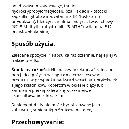
amid kwasu nikotynowego, inulina,
hydroksypropylometyloceluloza – składnik otoczki
kapsułki, ryboflawina, witamina B6 (fosforan-5'-
pirydoksalu), l-leucyna, inulina, biotyna, kwas foliowy
(6S)-5-Methyltetrahydrofolic (5-MTHF), witamina B12
(metylokobalamina)..
Sposób użycia:
Zalecane spożycie: 1 kapsułka raz dziennie, najlepiej w
trakcie posiłku.
Środki ostrożności:
Nie należy przekraczać zalecanej
porcji do spożycia w ciągu dnia oraz stosować
produktu w przypadku nadwrażliwości na którykolwiek
z jego składników. Kobietom w okresie ciąży lub
karmienia piersią zaleca się wcześniejsze
skonsultowanie z lekarzem.
Suplement diety nie może być stosowany jako
substytut (zamiennik) zróżnicowanej diety.
Przechowywanie: