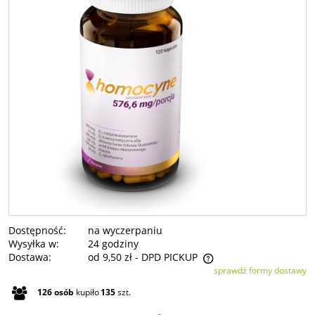
Dostępność:
na wyczerpaniu
Wysyłka w:
24 godziny
Dostawa:
od 9,50 zł
- DPD PICKUP
sprawdź formy dostawy
Cena nie zawiera ewentualnych kosztów płatności
126
osób
kupiło
135
szt.