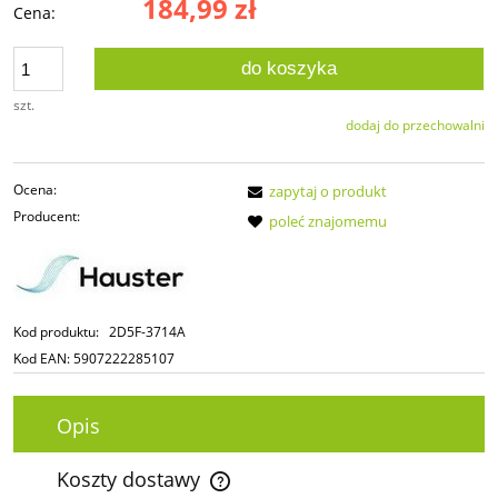
184,99 zł
Cena:
do koszyka
szt.
dodaj do przechowalni
Ocena:
zapytaj o produkt
Producent:
poleć znajomemu
Kod produktu:
2D5F-3714A
Kod EAN:
5907222285107
Opis
Koszty dostawy
Cena nie zawiera ewentualnych kosztów płatności