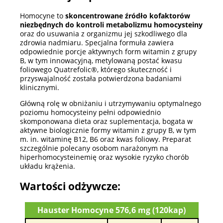
Homocyne to
skoncentrowane źródło kofaktorów
niezbędnych do kontroli metabolizmu homocysteiny
oraz do usuwania z organizmu jej szkodliwego dla
zdrowia nadmiaru. Specjalna formuła zawiera
odpowiednie porcje aktywnych form witamin z grupy
B, w tym innowacyjną, metylowaną postać kwasu
foliowego Quatrefolic®, którego skuteczność i
przyswajalność została potwierdzona badaniami
klinicznymi.
Główną rolę w obniżaniu i utrzymywaniu optymalnego
poziomu homocysteiny pełni odpowiednio
skomponowana dieta oraz suplementacja, bogata w
aktywne biologicznie formy witamin z grupy B, w tym
m. in. witaminę B12, B6 oraz kwas foliowy. Preparat
szczególnie polecany osobom narażonym na
hiperhomocysteinemię oraz wysokie ryzyko chorób
układu krążenia.
Wartości odżywcze:
Hauster Homocyne 576,6 mg (120kap)