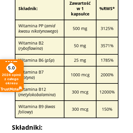
Zawartość
Składnik:
w 1
%RWS*
kapsułce
Witamina PP (
amid
500 mg
3125%
kwasu nikotynowego
)
Witamina B2
50 mg
3571%
(
ryboflawina
)
Witamina B6 (
p5p
)
25 mg
1785%
5.0
Witamina B7
1000 mcg
2000%
2024
opinii
(
biotyna
)
z całego
okresu
Witamina B12
300 mcg
12000%
(
metylokobalamina
)
Witamina B9 (
kwas
300 mcg
150%
foliowy
)
Składniki: