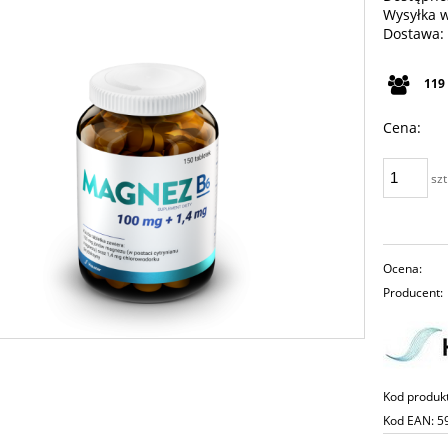
Wysyłka 
Dostawa:
Cena n
119
płatno
Cena:
szt
Ocena:
Producent:
Kod produk
Kod EAN:
5