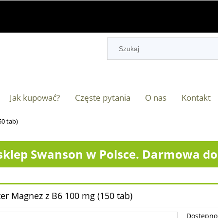
Jak kupować?
Częste pytania
O nas
Kontakt
0 tab)
klep Swanson w Polsce. Darmowa dos
er Magnez z B6 100 mg (150 tab)
Dostępno