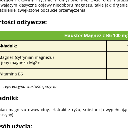
wającym klasyczne objawy niedoboru magnezu, takie jak: drganie 
ażnienie, zwiększone odczucie przemęczenia.
tości odżywcze:
Hauster Magnez z B6 100 mg
Składnik:
1
Magnez (cytrynian magnezu)
- jony magnezu Mg2+
Witamina B6
– referencyjna wartość spożycia
adniki:
nian magnezu dwuwodny, ekstrakt z ryżu, substancja wypełniając
oksyny).
sób użycia: