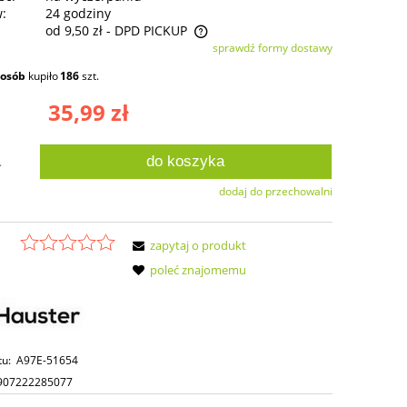
w:
24 godziny
od 9,50 zł
- DPD PICKUP
sprawdź formy dostawy
ie zawiera ewentualnych kosztów
osób
kupiło
186
szt.
ści
35,99 zł
do koszyka
.
dodaj do przechowalni
zapytaj o produkt
poleć znajomemu
tu:
A97E-51654
907222285077