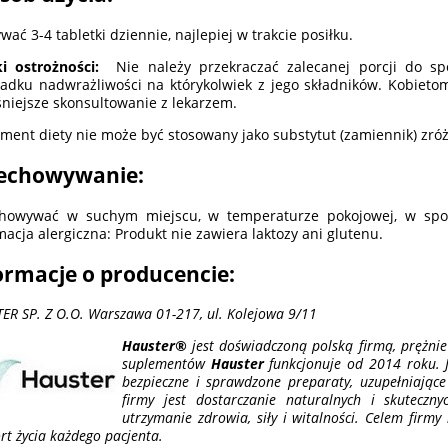
wać 3-4 tabletki dziennie, najlepiej w trakcie posiłku.
i ostrożności:
Nie należy przekraczać zalecanej porcji do sp
adku nadwrażliwości na którykolwiek z jego składników. Kobietom 
niejsze skonsultowanie z lekarzem.
ment diety nie może być stosowany jako substytut (zamiennik) zróż
echowywanie:
howywać w suchym miejscu, w temperaturze pokojowej, w sposó
macja alergiczna: Produkt nie zawiera laktozy ani glutenu.
ormacje o producencie:
ER SP. Z O.O. Warszawa 01-217, ul. Kolejowa 9/11
Hauster®
jest doświadczoną polską firmą, prężnie
suplementów
Hauster
funkcjonuje od 2014 roku. 
bezpieczne i sprawdzone preparaty, uzupełniające
firmy jest dostarczanie naturalnych i skuteczn
utrzymanie zdrowia, siły i witalności. Celem firmy
rt życia każdego pacjenta.