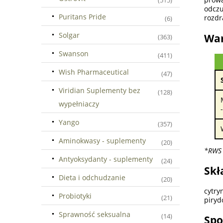
(515)
odczu
Puritans Pride
rozdr
(6)
Solgar
War
(363)
Swanson
(411)
Wish Pharmaceutical
(47)
Viridian Suplementy bez
(128)
wypełniaczy
Yango
(357)
Aminokwasy - suplementy
(20)
*RWS 
Antyoksydanty - suplementy
(24)
Skł
Dieta i odchudzanie
(20)
cytry
Probiotyki
(21)
piryd
Sprawność seksualna
(14)
Spo