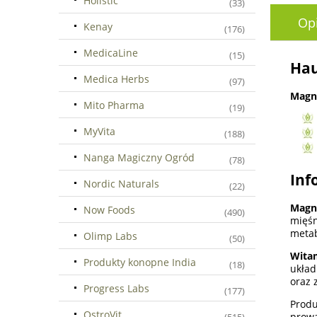
Holistic
(33)
Op
Kenay
(176)
MedicaLine
(15)
Hau
Medica Herbs
(97)
Magn
Mito Pharma
(19)
MyVita
(188)
Nanga Magiczny Ogród
(78)
Inf
Nordic Naturals
(22)
Magn
Now Foods
(490)
mięs
metab
Olimp Labs
(50)
Wita
Produkty konopne India
(18)
układ
oraz 
Progress Labs
(177)
Prod
OstroVit
prow