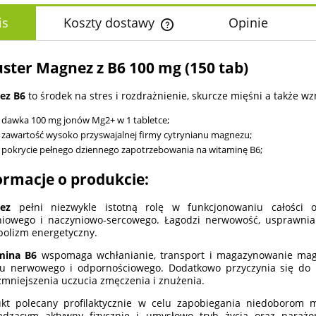
is
Koszty dostawy
Opinie
Cena nie zawiera ewentualnych k
ster Magnez z B6 100 mg (150 tab)
płatności
ez B6
to środek na stres i rozdrażnienie, skurcze mięśni a także 
dawka 100 mg jonów Mg2+ w 1 tabletce;
zawartość wysoko przyswajalnej firmy cytrynianu magnezu;
pokrycie pełnego dziennego zapotrzebowania na witaminę B6;
ormacje o produkcie:
ez
pełni niezwykle istotną rolę w funkcjonowaniu całości
́niowego i naczyniowo-sercowego. Łagodzi nerwowość, usprawnia 
olizm energetyczny.
mina B6
wspomaga wchłanianie, transport i magazynowanie magn
u nerwowego i odpornościowego. Dodatkowo przyczynia się do
zmniejszenia uczucia zmęczenia i znużenia.
ukt polecany profilaktycznie w celu zapobiegania niedoborom
adzącym aktywny fizycznie i umysłowo tryb życia oraz narażo