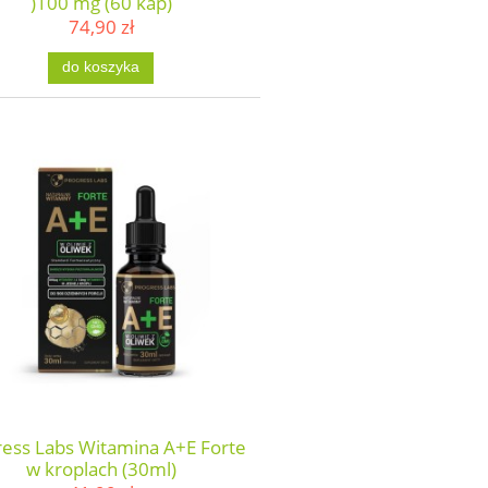
)100 mg (60 kap)
74,90 zł
do koszyka
ress Labs Witamina A+E Forte
w kroplach (30ml)