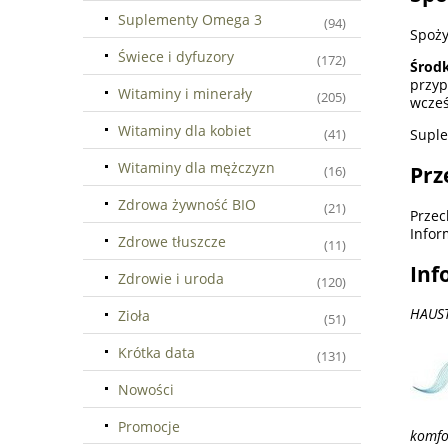
Suplementy Omega 3
(94)
Spoży
Świece i dyfuzory
(172)
Środk
przyp
Witaminy i minerały
(205)
wcześ
Witaminy dla kobiet
Suple
(41)
Witaminy dla mężczyzn
Prz
(16)
Zdrowa żywność BIO
(21)
Przec
Infor
Zdrowe tłuszcze
(11)
Inf
Zdrowie i uroda
(120)
HAUST
Zioła
(51)
Krótka data
(131)
Nowości
Promocje
komfo