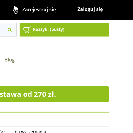
Zaloguj się
Zarejestruj się
Koszyk:
(pusty)
Blog
tawa od 270 zł.
ść:
na wyczerpaniu