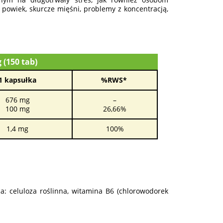
powiek, skurcze mięśni, problemy z koncentracją,
 (150 tab)
 kapsułka
%RWS*
676 mg
–
100 mg
26,66%
1,4 mg
100%
a: celuloza roślinna, witamina B6 (chlorowodorek