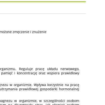
osztów
wzmożone zmęczenie i znużenie
 organizmu. Reguluje pracę układu nerwowego,
pamięć i koncentrację oraz wspiera prawidłowy
ezu w organizmie. Wpływa korzystnie na pracę
 utrzymania prawidłowej gospodarki hormonalnej
 magnezu w organizmie, w szczególności osobom
nym na długotrwały stres, jak również osobom