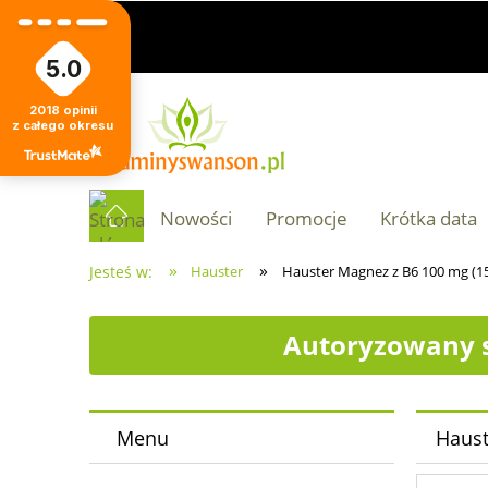
5.0
2018
opinii
z całego okresu
Nowości
Promocje
Krótka data
»
»
Jesteś w:
Hauster
Hauster Magnez z B6 100 mg (15
Autoryzowany s
Menu
Haust