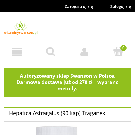
Zarejestruj się
Zaloguj się
Autoryzowany sklep Swanson w Polsce.
Darmowa dostawa już od 270 zł – wybrane
metody.
Hepatica Astragalus (90 kap) Traganek