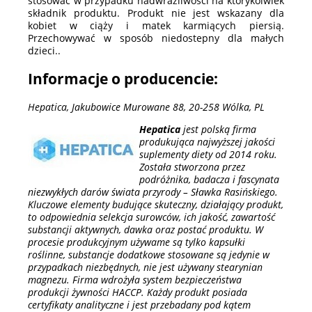
stosować w przypadku nadwrażliwości na którykolwiek
składnik produktu. Produkt nie jest wskazany dla
kobiet w ciąży i matek karmiących piersią.
Przechowywać w sposób niedostepny dla małych
dzieci..
Informacje o producencie:
Hepatica, Jakubowice Murowane 88, 20-258 Wólka, PL
Hepatica
jest polską firma
produkująca najwyższej jakości
suplementy diety od 2014 roku.
Została stworzona przez
podróżnika, badacza i fascynata
niezwykłych darów świata przyrody – Sławka Rasińskiego.
Kluczowe elementy budujące skuteczny, działający produkt,
to odpowiednia selekcja surowców, ich jakość, zawartość
substancji aktywnych, dawka oraz postać produktu. W
procesie produkcyjnym używame są tylko kapsułki
roślinne, substancje dodatkowe stosowane są jedynie w
przypadkach niezbędnych, nie jest używany stearynian
magnezu. Firma wdrożyła system bezpieczeństwa
produkcji żywności HACCP. Każdy produkt posiada
certyfikaty analityczne i jest przebadany pod kątem