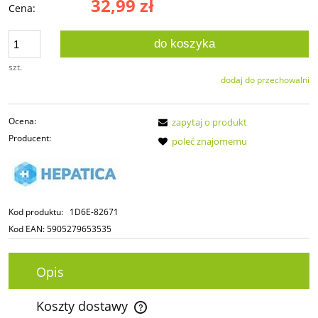
32,99 zł
Cena:
do koszyka
szt.
dodaj do przechowalni
Ocena:
zapytaj o produkt
Producent:
poleć znajomemu
Kod produktu:
1D6E-82671
Kod EAN:
5905279653535
Opis
Koszty dostawy
Cena nie zawiera ewentualnych kosztów płatności