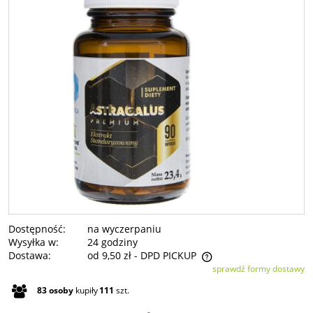
Dostępność:
na wyczerpaniu
Wysyłka w:
24 godziny
Dostawa:
od 9,50 zł
- DPD PICKUP
sprawdź formy dostawy
Cena nie zawiera ewentualnych kosztów płatności
83
osoby
kupiły
111
szt.