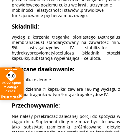
prawidłowego poziomu cukru we krwi , utrzymanie
mobilności i elastyczności stawów ,prawidłowe
funkcjonowanie pęcherza moczowego.
Składniki:
wyciąg z korzenia traganka błoniastego (Astragalus
membranaceus) standaryzowany na zawartość min.
5% astragalozydów IV, stabilizator –
hydroksypropylometyloceluloza (składnik otoczki
kapsułki), substancja wypełniająca – celuloza.
Zalecane dawkowanie:
5.0
1 kapsułka dziennie.
2022
opinii
z całego
Porcja dzienna (1 kapsułka) zawiera 180 mg wyciągu z
okresu
korzenia traganka w tym 9 mg astragalozydów IV.
Przechowywanie:
Nie należy przekraczać zalecanej porcji do spożycia w
ciągu dnia. Suplement diety nie może być stosowany
jako substytut (zamiennik) zróżnicowanej dietyie