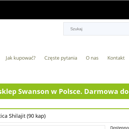
Jak kupować?
Częste pytania
O nas
Kontakt
klep Swanson w Polsce. Darmowa dos
ca Shilajit (90 kap)
Dostępno