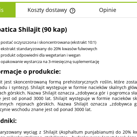
is
Koszty dostawy
Opinie
Cena nie zawiera ewentualnych k
atica Shilajit (90 kap)
płatności
postać oczyszczona i skoncentrowana (ekstrakt 10:1)
ekstrakt standaryzowany do 20% kwasów fulwowych
produkt odpowiedni dla wegetarian i wegan
opakowanie wystarcza na 3-miesięczną suplementację
ormacje o produkcie:
jit jest skoncentrowaną formą prehistorycznych roślin, które zo
ładu i syntezy). Shilajit występuje w formie nacieków skalnych głó
ach górskich. Nazwa Shilajit oznacza „zdobywca gór i pogromca sł
 jest od ponad 3000 lat. Shilajit występuje w formie nacieków sk
innych rejonach górskich. Nazwa Shilajit oznacza „zdobywca gó
ynie wschodu znane jest od ponad 3000 lat.
dniki:
aryzowany wyciąg z Shilajit (Asphaltum punjabianum) do 20% kw