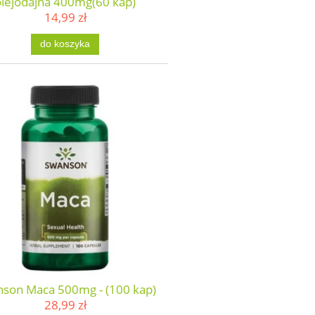
olejodajna 400mg(60 kap)
14,99 zł
do koszyka
son Maca 500mg - (100 kap)
28,99 zł