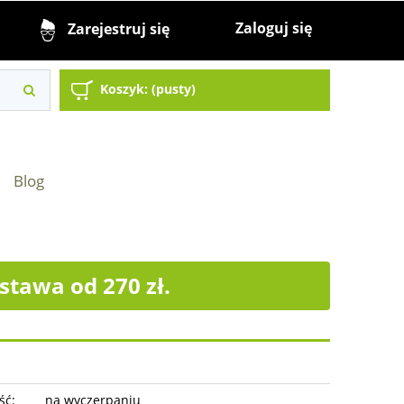
Zaloguj się
Zarejestruj się
Koszyk:
(pusty)
Blog
tawa od 270 zł.
ść:
na wyczerpaniu