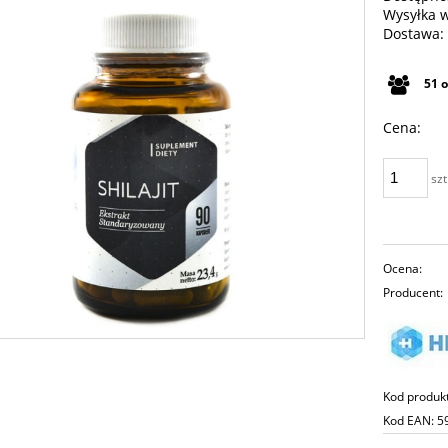
Wysyłka 
Dostawa:
Cena n
51
płatno
Cena:
szt
Ocena:
Producent:
Kod produk
Kod EAN:
5