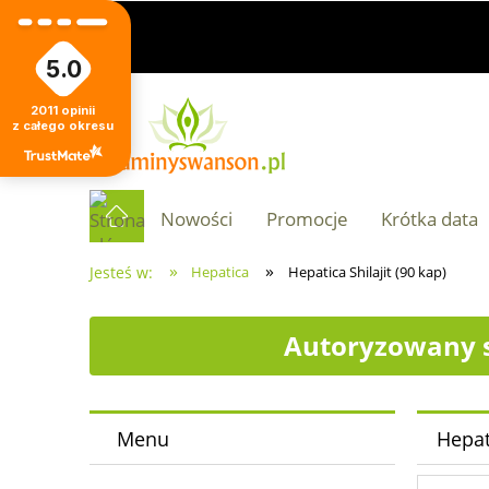
5.0
2011
opinii
z całego okresu
Nowości
Promocje
Krótka data
»
»
Jesteś w:
Hepatica
Hepatica Shilajit (90 kap)
Autoryzowany s
Menu
Hepati