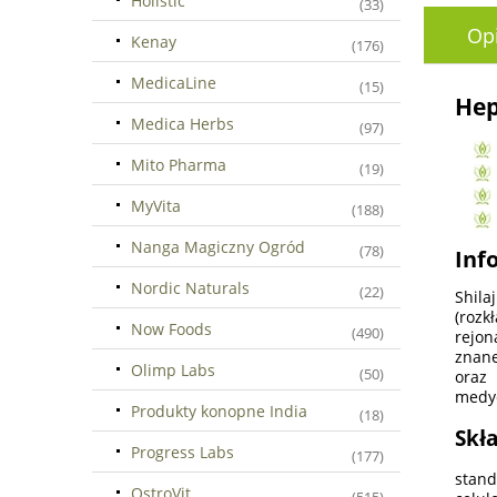
Holistic
(33)
Op
Kenay
(176)
MedicaLine
(15)
Hep
Medica Herbs
(97)
Mito Pharma
(19)
MyVita
(188)
Nanga Magiczny Ogród
(78)
Inf
Nordic Naturals
(22)
Shila
(rozk
Now Foods
(490)
rejon
znane
Olimp Labs
(50)
oraz 
medyc
Produkty konopne India
(18)
Skła
Progress Labs
(177)
stand
OstroVit