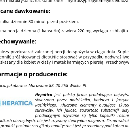
oza mikrokrystaliczna, stabilizator – hydroksypropylometyloceluloza 
ecane dawkowanie:
sułka dziennie 30 minut przed posiłkiem.
ana porcja dzienna (1 kapsułka) zawiera 220 mg wyciągu z shilaji
echowywanie:
ależy przekraczać zalecanej porcji do spożycia w ciągu dnia. Supl
ennik) zróżnicowanej diety.Nie stosować w przypadku nadwrażliwoś
wskazany dla kobiet w ciąży i matek karmiących piersią. Przechowy
ormacje o producencie:
ica, Jakubowice Murowane 88, 20-258 Wólka, PL
Hepatica
jest polską firma produkująca najwyższ
stworzona przez podróżnika, badacza i fascyn
Rasińskiego. Kluczowe elementy budujące skutec
surowców, ich jakość, zawartość substancji ak
produkcyjnym używame są tylko kapsułki roślin
adkach niezbędnych, nie jest używany stearynian magnezu. Firma wdroż
 produkt posiada certyfikaty analityczne i jest przebadany pod kątem au