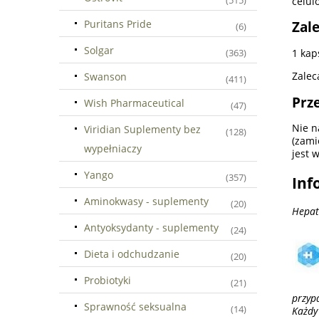
(515)
celul
Puritans Pride
Zal
(6)
Solgar
1 kap
(363)
Zalec
Swanson
(411)
Prz
Wish Pharmaceutical
(47)
Nie n
Viridian Suplementy bez
(128)
(zami
wypełniaczy
jest 
Yango
(357)
Inf
Aminokwasy - suplementy
(20)
Hepat
Antyoksydanty - suplementy
(24)
Dieta i odchudzanie
(20)
Probiotyki
(21)
przyp
Sprawność seksualna
(14)
Każdy