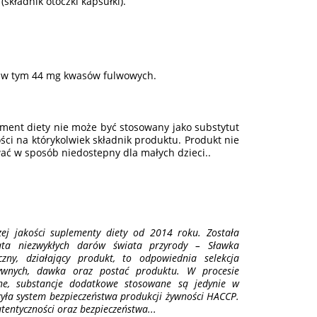
(składnik otoczki kapsułki).
tu w tym 44 mg kwasów fulwowych.
ement diety nie może być stosowany jako substytut
ci na którykolwiek składnik produktu. Produkt nie
wać w sposób niedostepny dla małych dzieci..
ej jakości suplementy diety od 2014 roku. Została
ata niezwykłych darów świata przyrody – Sławka
zny, działający produkt, to odpowiednia selekcja
tywnych, dawka oraz postać produktu. W procesie
ne, substancje dodatkowe stosowane są jedynie w
yła system bezpieczeństwa produkcji żywności HACCP.
tentyczności oraz bezpieczeństwa...