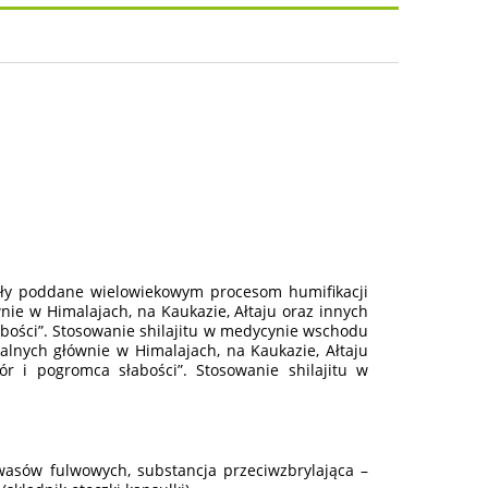
osztów
stały poddane wielowiekowym procesom humifikacji
wnie w Himalajach, na Kaukazie, Ałtaju oraz innych
abości”. Stosowanie shilajitu w medycynie wschodu
alnych głównie w Himalajach, na Kaukazie, Ałtaju
r i pogromca słabości”. Stosowanie shilajitu w
asów fulwowych, substancja przeciwzbrylająca –