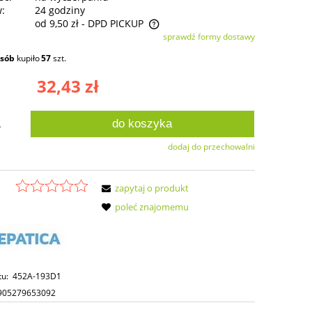
w:
24 godziny
od 9,50 zł
- DPD PICKUP
sprawdź formy dostawy
ie zawiera ewentualnych kosztów
osób
kupiło
57
szt.
ści
32,43 zł
do koszyka
.
dodaj do przechowalni
zapytaj o produkt
poleć znajomemu
tu:
452A-193D1
905279653092