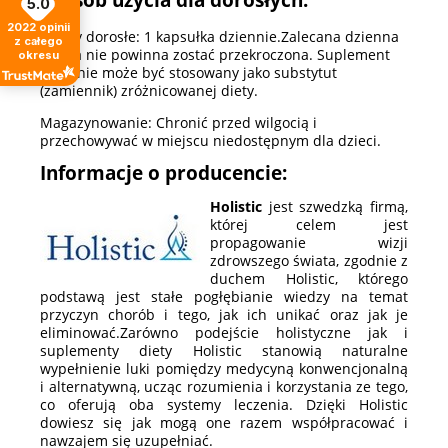
5.0
2022
opinii
Osoby dorosłe: 1 kapsułka dziennie.Zalecana dzienna
z całego
porcja nie powinna zostać przekroczona. Suplement
okresu
diety nie może być stosowany jako substytut
(zamiennik) zróżnicowanej diety.
Magazynowanie: Chronić przed wilgocią i
przechowywać w miejscu niedostępnym dla dzieci.
Informacje o producencie:
Holistic
jest szwedzką firmą,
której celem jest
propagowanie wizji
zdrowszego świata, zgodnie z
duchem Holistic, którego
podstawą jest stałe pogłębianie wiedzy na temat
przyczyn chorób i tego, jak ich unikać oraz jak je
eliminować.Zarówno podejście holistyczne jak i
suplementy diety Holistic stanowią naturalne
wypełnienie luki pomiędzy medycyną konwencjonalną
i alternatywną, ucząc rozumienia i korzystania ze tego,
co oferują oba systemy leczenia. Dzięki Holistic
dowiesz się jak mogą one razem współpracować i
nawzajem się uzupełniać.