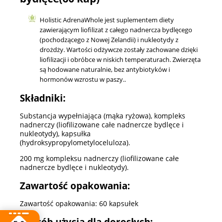
Holistic AdrenaWhole jest suplementem diety
zawierającym liofilizat z całego nadnercza bydlęcego
(pochodzącego z Nowej Zelandii) i nukleotydy z
drożdży. Wartości odżywcze zostały zachowane dzięki
liofilizacji i obróbce w niskich temperaturach. Zwierzęta
są hodowane naturalnie, bez antybiotyków i
hormonów wzrostu w paszy..
Składniki:
Substancja wypełniająca (mąka ryżowa), kompleks
nadnerczy (liofilizowane całe nadnercze bydlęce i
nukleotydy), kapsułka
(hydroksypropylometyloceluloza).
200 mg kompleksu nadnerczy (liofilizowane całe
nadnercze bydlęce i nukleotydy).
Zawartość opakowania:
Zawartość opakowania: 60 kapsułek
Sposób użycia dla dorosłych: