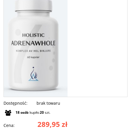
Dostępność:
brak towaru
18
osób
kupiło
20
szt.
289,95 zł
Cena: