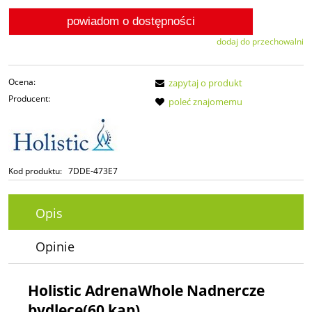
powiadom o dostępności
dodaj do przechowalni
Ocena:
zapytaj o produkt
Producent:
poleć znajomemu
Kod produktu:
7DDE-473E7
Opis
Opinie
Holistic AdrenaWhole Nadnercze
bydlęce(60 kap)