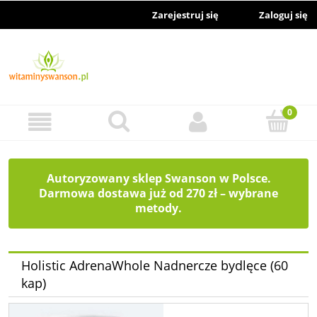
Zarejestruj się
Zaloguj się
Autoryzowany sklep Swanson w Polsce.
Darmowa dostawa już od 270 zł – wybrane
metody.
Holistic AdrenaWhole Nadnercze bydlęce (60
kap)