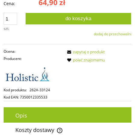
64,90 zł
Cena:
do koszyka
szt.
dodaj do przechowalni
Ocena:
zapytaj o produkt
Producent:
poleć znajomemu
Kod produktu:
262A-33124
Kod EAN:
7350012335533
Opis
Koszty dostawy
Cena nie zawiera ewentualnych kosztów płatności