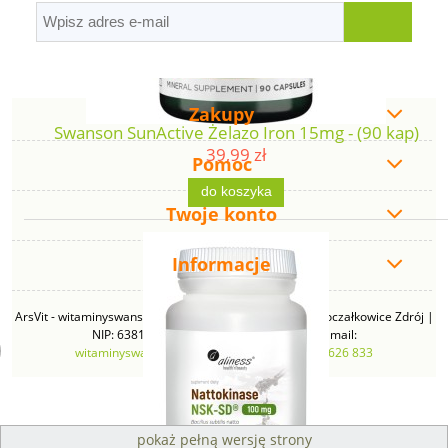
Zakupy
Swanson SunActive Żelazo Iron 15mg - (90 kap)
39,99 zł
Pomoc
do koszyka
Twoje konto
Informacje
ArsVit - witaminyswanson.pl | ul. Zimowa 49B, 43-230 Goczałkowice Zdrój |
NIP: 6381219140 | REGON: 276280385 | Email:
witaminyswanson@gmail.com
| Telefon:
665 626 833
pokaż pełną wersję strony