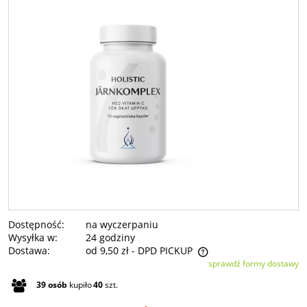
Dostępność:
na wyczerpaniu
Wysyłka w:
24 godziny
Dostawa:
od 9,50 zł
- DPD PICKUP
sprawdź formy dostawy
Cena nie zawiera ewentualnych kosztów płatności
39
osób
kupiło
40
szt.