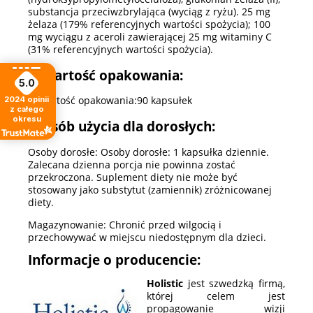
substancja przeciwzbrylająca (wyciąg z ryżu). 25 mg
żelaza (179% referencyjnych wartości spożycia); 100
mg wyciągu z aceroli zawierającej 25 mg witaminy C
(31% referencyjnych wartości spożycia).
Zawartość opakowania:
5.0
Zawartość opakowania:90 kapsułek
2024
opinii
z całego
okresu
Sposób użycia dla dorosłych:
Osoby dorosłe: Osoby dorosłe: 1 kapsułka dziennie.
Zalecana dzienna porcja nie powinna zostać
przekroczona. Suplement diety nie może być
stosowany jako substytut (zamiennik) zróżnicowanej
diety.
Magazynowanie: Chronić przed wilgocią i
przechowywać w miejscu niedostępnym dla dzieci.
Informacje o producencie:
Holistic
jest szwedzką firmą,
której celem jest
propagowanie wizji