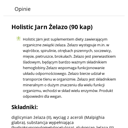
Opinie
Holistic Jarn Żelazo (90 kap)
Holistic Järn jest suplementem diety zawierającym
organiczne związki żelaza. Żelazo występuje m.in. w
wątróbce, spirulinie, otrębach pszennych, soczewicy,
mięsie, pietruszce, brokułach. Żelazo jest pierwiastkiem
śladowym, będącym bardzo ważnym składnikiem
hemoglobiny.Żelazo wspomaga funkcjonowanie
układu odpornościowego. Żelazo bierze udział w
transporcie tlenu w organizmie. Żelazo jest składnikiem
mineralnym o dużym znaczeniu dla wielu funkcji
organizmu, wchodzi w skład wielu enzymów. Produkt
odpowiedni dla wegan.
Składniki:
diglicynian żelaza (II), wyciąg z aceroli (Malpighia
glabra), substancja wypełniająca
(hydroksypropylometyloceluloza), glukonian żelaza (II),