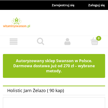
Zarejestruj się
Zaloguj się
Autoryzowany sklep Swanson w Polsce.
Darmowa dostawa już od 270 zł – wybrane
metody.
Holistic Jarn Żelazo ( 90 kap)