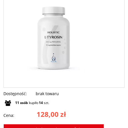
Dostępność:
brak towaru
11
osób
kupiło
14
szt.
128,00 zł
Cena: