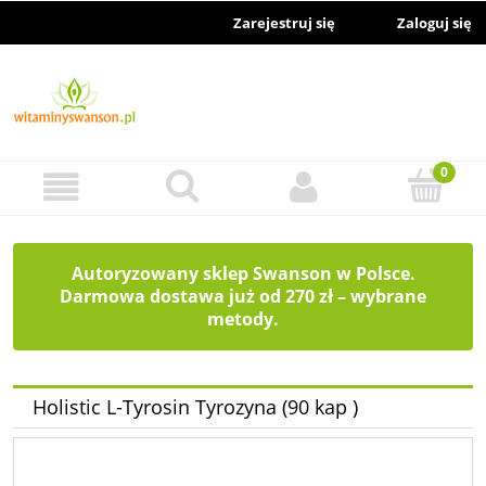
Zarejestruj się
Zaloguj się
Autoryzowany sklep Swanson w Polsce.
Darmowa dostawa już od 270 zł – wybrane
metody.
Holistic L-Tyrosin Tyrozyna (90 kap )