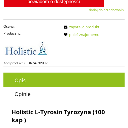
powiadom o dostępności
dodaj do przechowalni
Ocena:
zapytaj o produkt
Producent:
poleć znajomemu
Kod produktu:
3674-285D7
Opis
Opinie
Holistic L-Tyrosin Tyrozyna (100
kap )