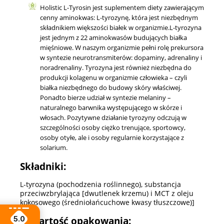
Holistic L-Tyrosin jest suplementem diety zawierającym
cenny aminokwas: L-tyrozynę, która jest niezbędnym
składnikiem większości białek w organizmie.L-tyrozyna
jest jednym z 22 aminokwasów budujących białka
mięśniowe. W naszym organizmie pełni rolę prekursora
w syntezie neurotransmiterów: dopaminy, adrenaliny i
noradrenaliny. Tyrozyna jest również niezbędna do
produkcji kolagenu w organizmie człowieka – czyli
białka niezbędnego do budowy skóry właściwej.
Ponadto bierze udział w syntezie melaniny –
naturalnego barwnika występującego w skórze i
włosach. Pozytywne działanie tyrozyny odczują w
szczególności osoby ciężko trenujące, sportowcy,
osoby otyłe, ale i osoby regularnie korzystające z
solarium.
Składniki:
L-tyrozyna (pochodzenia roślinnego), substancja
przeciwzbrylająca [dwutlenek krzemu) i MCT z oleju
kokosowego (średniołańcuchowe kwasy tłuszczowe)]
5.0
Zawartość opakowania: