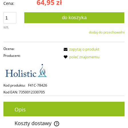
64,95 zł
Cena:
do koszyka
szt.
dodaj do przechowalni
Ocena:
zapytaj o produkt
Producent:
poleć znajomemu
Kod produktu:
F41C-78426
Kod EAN:
7350012330705
Opis
Koszty dostawy
Cena nie zawiera ewentualnych kosztów płatności