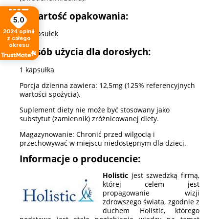
Zawartość opakowania:
5.0
2024
opinii
90 kapsułek
z całego
okresu
Sposób użycia dla dorosłych:
1 kapsułka
Porcja dzienna zawiera: 12,5mg (125% referencyjnych
wartości spożycia).
Suplement diety nie może być stosowany jako
substytut (zamiennik) zróżnicowanej diety.
Magazynowanie: Chronić przed wilgocią i
przechowywać w miejscu niedostępnym dla dzieci.
Informacje o producencie:
Holistic
jest szwedzką firmą,
której celem jest
propagowanie wizji
zdrowszego świata, zgodnie z
duchem Holistic, którego