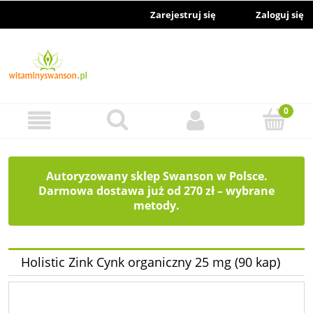
Zarejestruj się
Zaloguj się
Autoryzowany sklep Swanson w Polsce.
Darmowa dostawa już od 270 zł – wybrane
metody.
Holistic Zink Cynk organiczny 25 mg (90 kap)