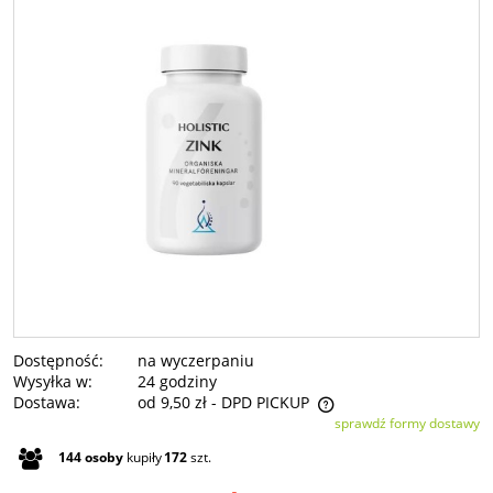
Dostępność:
na wyczerpaniu
Wysyłka w:
24 godziny
Dostawa:
od 9,50 zł
- DPD PICKUP
sprawdź formy dostawy
Cena nie zawiera ewentualnych kosztów płatności
144
osoby
kupiły
172
szt.