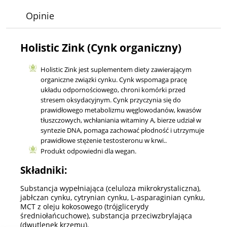
Opinie
Holistic Zink (Cynk organiczny)
Holistic Zink jest suplementem diety zawierającym
organiczne związki cynku. Cynk wspomaga pracę
układu odpornościowego, chroni komórki przed
stresem oksydacyjnym. Cynk przyczynia się do
prawidłowego metabolizmu węglowodanów, kwasów
tłuszczowych, wchłaniania witaminy A, bierze udział w
syntezie DNA, pomaga zachować płodność i utrzymuje
prawidłowe stężenie testosteronu w krwi..
Produkt odpowiedni dla wegan.
Składniki:
Substancja wypełniająca (celuloza mikrokrystaliczna),
jabłczan cynku, cytrynian cynku, L-asparaginian cynku,
MCT z oleju kokosowego (trójglicerydy
średniołańcuchowe), substancja przeciwzbrylająca
(dwutlenek krzemu).