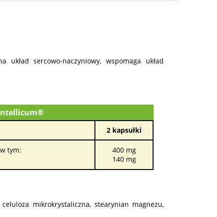
 na układ sercowo-naczyniowy, wspomaga układ
entellicum®
2 kapsułki
 w tym:
400 mg
140 mg
eluloza mikrokrystaliczna, stearynian magnezu,