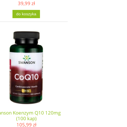
39,99 zł
do koszyka
anson Koenzym Q10 120mg
(100 kap)
105,99 zł