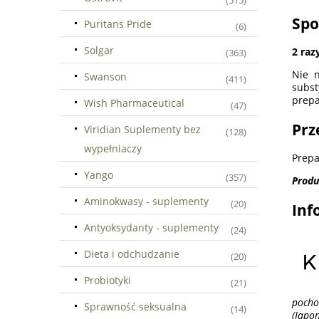
(515)
Spo
Puritans Pride
(6)
Solgar
2 raz
(363)
Nie n
Swanson
(411)
subst
prepa
Wish Pharmaceutical
(47)
Prz
Viridian Suplementy bez
(128)
wypełniaczy
Prepa
Yango
(357)
Produ
Aminokwasy - suplementy
(20)
Inf
Antyoksydanty - suplementy
(24)
Dieta i odchudzanie
(20)
Probiotyki
(21)
pocho
Sprawność seksualna
(14)
(Japon