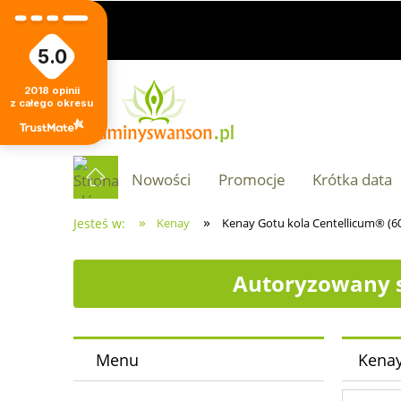
5.0
2018
opinii
z całego okresu
Nowości
Promocje
Krótka data
»
»
Jesteś w:
Kenay
Kenay Gotu kola Centellicum® (6
Autoryzowany s
Menu
Kenay