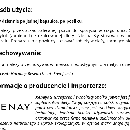
sób użycia:
y dziennie po jednej kapsułce, po posiłku.
ależy przekraczać zalecanej porcji do spożycia w ciągu dnia
ytut (zamiennik) zróżnicowanej diety. Nie należy stosować w p
ratu. Preparatu nie powinny stosować kobiety w ciąży, karmiące pier
echowywanie:
rat należy przechowywać w miejscu niedostępnym dla małych dzie
cent:
Horphag Research Ltd. Szwajcaria
ormacje o producencie i importerze:
KenayAG
Grzegorek i Wspólnicy Spółka Jawna jest f
suplementów diety. Swoją pozycję na polskim rynku 
podstawą działalności firmy jest wnikliwa weryf
technologii, kontroli jakości używanych suro
oferowanych przez firmę
KenayAG
suplementów diet
dzenia naturalnego z upraw ekologicznych. W ofercie marki znajdują
ia).