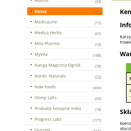
Holistic
(33)
Ken
Kenay
(176)
MedicaLine
(15)
Inf
Medica Herbs
(97)
Korz
trawi
Mito Pharma
(19)
War
MyVita
(188)
Nanga Magiczny Ogród
(78)
Nordic Naturals
(22)
Now Foods
(490)
Olimp Labs
(50)
Produkty konopne India
(18)
Skł
Progress Labs
(177)
koenz
otocz
OstroVit