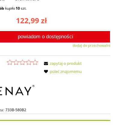
sób
kupiło
10
szt.
122,99 zł
powiadom o dostępności
dodaj do przechowalni
zapytaj o produkt
poleć znajomemu
tu:
733B-580B2