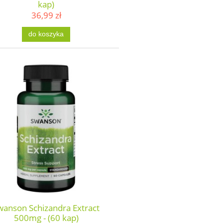
kap)
36,99 zł
do koszyka
wanson Schizandra Extract
500mg - (60 kap)