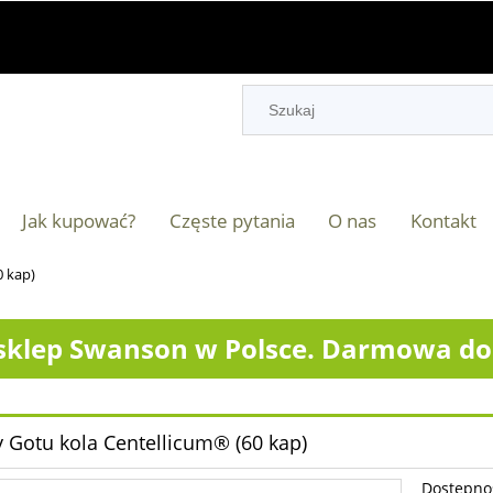
Jak kupować?
Częste pytania
O nas
Kontakt
0 kap)
klep Swanson w Polsce. Darmowa dos
 Gotu kola Centellicum® (60 kap)
Dostępno