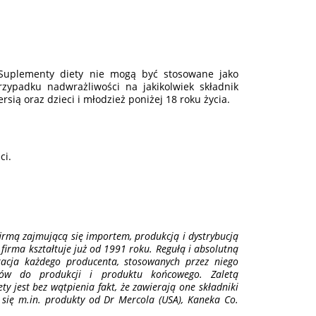
. Suplementy diety nie mogą być stosowane jako
rzypadku nadwrażliwości na jakikolwiek składnik
sią oraz dzieci i młodzież poniżej 18 roku życia.
ci.
irmą zajmującą się importem, produkcją i dystrybucją
firma kształtuje już od 1991 roku. Regułą i absolutną
ikacja każdego producenta, stosowanych przez niego
wców do produkcji i produktu końcowego. Zaletą
y jest bez wątpienia fakt, że zawierają one składniki
 się m.in. produkty od Dr Mercola (USA), Kaneka Co.