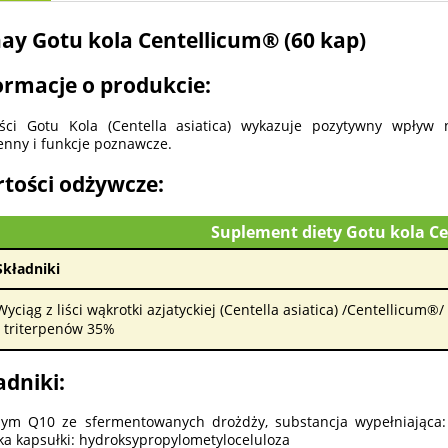
ay Gotu kola Centellicum® (60 kap)
ormacje o produkcie:
yści Gotu Kola (Centella asiatica) wykazuje pozytywny wpływ
enny i funkcje poznawcze.
tości odżywcze:
Suplement diety Gotu kola C
Składniki
Wyciąg z liści wąkrotki azjatyckiej (Centella asiatica) /Centellicum®/
- triterpenów 35%
adniki:
ym Q10 ze sfermentowanych drożdży, substancja wypełniająca: c
ka kapsułki: hydroksypropylometyloceluloza