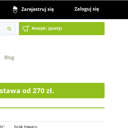
Zaloguj się
Zarejestruj się
Koszyk:
(pusty)
Blog
tawa od 270 zł.
ść:
brak towaru