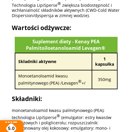
®
Technologia LipiSperse
zwiększa biodostępność i
wchłanialność składników aktywnych (CWD-Cold Water
Dispersion/dyspersja w zimnej wodzie).
Wartości odżywcze:
Suplement diety - Kenay PEA
Palmitoiloetanoloamid Levagen®
1
Składniki aktywne
kapsułka
Monoetanoloamid kwasu
350mg
®
palmitynowego (PEA) /Levagen
+/
Składniki:
monoetanoloamid kwasu palmitynowego (PEA);
®
technologia LipiSperse
(emulgator: estry kwasów
tłuszczowych i poliglicerolu; rozpuszczalnik:
frakcjonowany olej kokosowy; emulgatory: mono- i
5.0