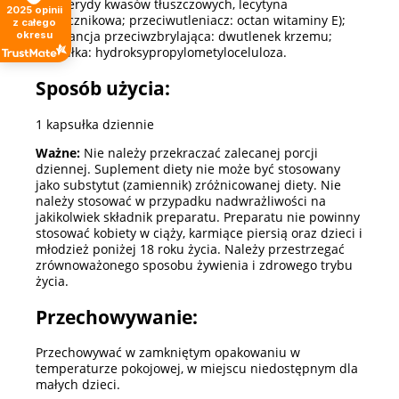
diglicerydy kwasów tłuszczowych, lecytyna
2025
opinii
słonecznikowa; przeciwutleniacz: octan witaminy E);
z całego
substancja przeciwzbrylająca: dwutlenek krzemu;
okresu
kapsułka: hydroksypropylometyloceluloza.
Sposób użycia:
1 kapsułka dziennie
Ważne:
Nie należy przekraczać zalecanej porcji
dziennej. Suplement diety nie może być stosowany
jako substytut (zamiennik) zróżnicowanej diety. Nie
należy stosować w przypadku nadwrażliwości na
jakikolwiek składnik preparatu. Preparatu nie powinny
stosować kobiety w ciąży, karmiące piersią oraz dzieci i
młodzież poniżej 18 roku życia. Należy przestrzegać
zrównoważonego sposobu żywienia i zdrowego trybu
życia.
Przechowywanie:
Przechowywać w zamkniętym opakowaniu w
temperaturze pokojowej, w miejscu niedostępnym dla
małych dzieci.