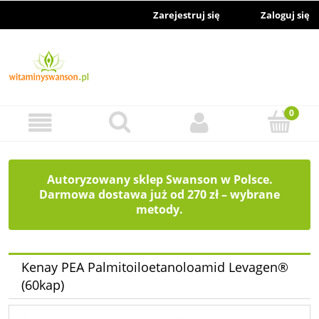
Zarejestruj się
Zaloguj się
Autoryzowany sklep Swanson w Polsce.
Darmowa dostawa już od 270 zł – wybrane
metody.
Kenay PEA Palmitoiloetanoloamid Levagen®
(60kap)