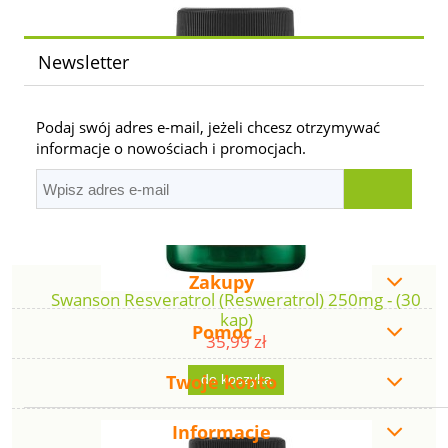
Newsletter
Podaj swój adres e-mail, jeżeli chcesz otrzymywać
informacje o nowościach i promocjach.
Zakupy
Swanson Resveratrol (Resweratrol) 250mg - (30
kap)
Pomoc
35,99 zł
Twoje konto
do koszyka
Informacje