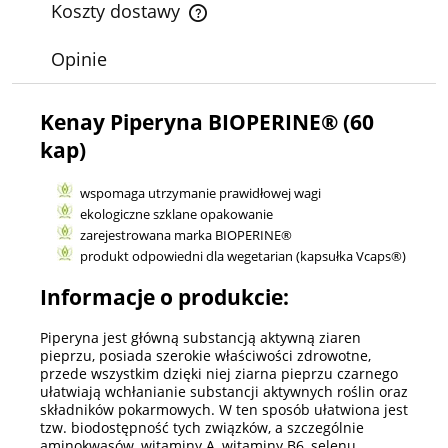
Koszty dostawy
Cena nie zawiera ewentualnych kosztów płatności
Opinie
Kenay Piperyna BIOPERINE® (60
kap)
wspomaga utrzymanie prawidłowej wagi
ekologiczne szklane opakowanie
zarejestrowana marka BIOPERINE®
produkt odpowiedni dla wegetarian (kapsułka Vcaps®)
Informacje o produkcie:
Piperyna jest główną substancją aktywną ziaren
pieprzu, posiada szerokie właściwości zdrowotne,
przede wszystkim dzięki niej ziarna pieprzu czarnego
ułatwiają wchłanianie substancji aktywnych roślin oraz
składników pokarmowych. W ten sposób ułatwiona jest
tzw. biodostępność tych związków, a szczególnie
aminokwasów, witaminy A, witaminy B6, selenu,