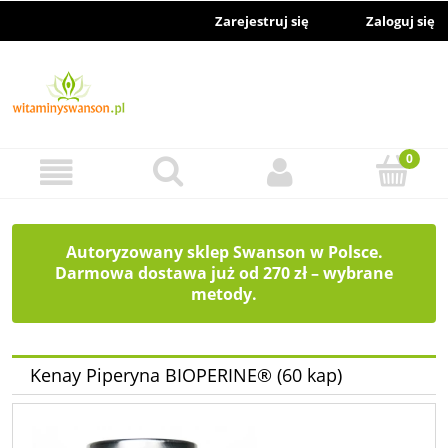
Zarejestruj się
Zaloguj się
Autoryzowany sklep Swanson w Polsce.
Darmowa dostawa już od 270 zł – wybrane
metody.
Kenay Piperyna BIOPERINE® (60 kap)