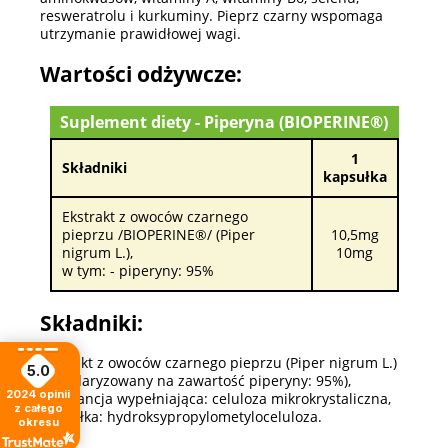
resweratrolu i kurkuminy. Pieprz czarny wspomaga
utrzymanie prawidłowej wagi.
Wartości odżywcze:
Suplement diety - Piperyna (BIOPERINE®)
1
Składniki
kapsułka
Ekstrakt z owoców czarnego
pieprzu /BIOPERINE®/ (Piper
10,5mg
nigrum L.),
10mg
w tym: - piperyny: 95%
Składniki:
ekstrakt z owoców czarnego pieprzu (Piper nigrum L.)
5.0
(standaryzowany na zawartość piperyny: 95%),
2024
opinii
substancja wypełniająca: celuloza mikrokrystaliczna,
z całego
kapsułka: hydroksypropylometyloceluloza.
okresu