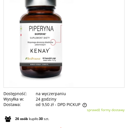
Dostępność:
na wyczerpaniu
Wysyłka w:
24 godziny
Dostawa:
od 9,50 zł
- DPD PICKUP
sprawdź formy dostawy
Cena nie zawiera ewentualnych kosztów płatności
26
osób
kupiło
30
szt.