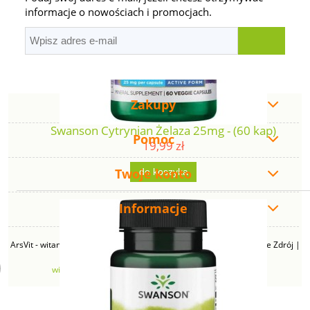
informacje o nowościach i promocjach.
Zakupy
Swanson Cytrynian Żelaza 25mg - (60 kap)
Pomoc
19,99 zł
Twoje konto
do koszyka
Informacje
ArsVit - witaminyswanson.pl | ul. Zimowa 49B, 43-230 Goczałkowice Zdrój |
NIP: 6381219140 | REGON: 276280385 | Email:
witaminyswanson@gmail.com
| Telefon:
665 626 833