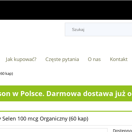
Jak kupować?
Częste pytania
O nas
Kontakt
60 kap)
on w Polsce. Darmowa dostawa już od
 Selen 100 mcg Organiczny (60 kap)
Dostępno