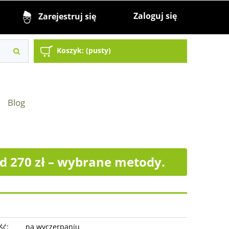
Zaloguj się
Zarejestruj się
Koszyk:
(pusty)
Blog
 270 zł – wybrane metody.
ść:
na wyczerpaniu