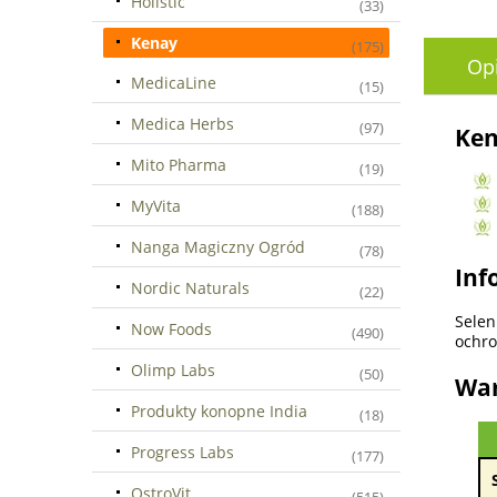
Holistic
(33)
Kenay
(175)
Op
MedicaLine
(15)
Medica Herbs
(97)
Ken
Mito Pharma
(19)
MyVita
(188)
Nanga Magiczny Ogród
(78)
Inf
Nordic Naturals
(22)
Selen
Now Foods
(490)
ochro
Olimp Labs
(50)
War
Produkty konopne India
(18)
Progress Labs
(177)
OstroVit