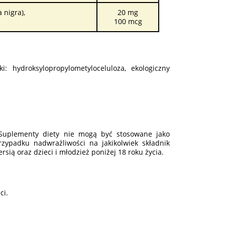
 nigra),
20 mg
100 mcg
: hydroksylopropylometyloceluloza, ekologiczny
. Suplementy diety nie mogą być stosowane jako
rzypadku nadwrażliwości na jakikolwiek składnik
sią oraz dzieci i młodzież poniżej 18 roku życia.
ci.