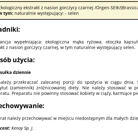
Ekologiczny ekstrakt z nasion gorczycy czarnej /Orgen-SE®/(Brassica
w tym:
naturalnie występujący: - selen
adniki:
ancja wypełniająca: ekologiczna mąka ryżowa, otoczka kapsułki
akt z nasion gorczycy czarnej, w tym naturalnie występujący selen.
sób użycia:
sułka dziennie
ależy przekraczać zalecanej porcji do spożycia w ciągu dnia
ytut (zamiennik) zróżnicowanej diety. Nie należy stosować w p
ratu. Preparatu nie powinny stosować kobiety w ciąży, karmiące pier
echowywanie:
rat należy przechowywać w miejscu niedostępnym dla małych dzie
cent:
Kenay Sp. J.