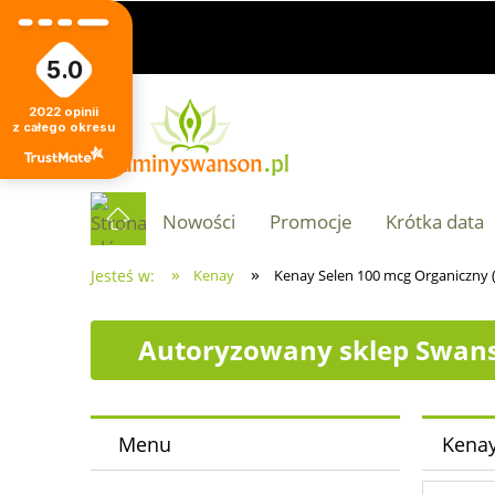
5.0
2022
opinii
z całego okresu
Nowości
Promocje
Krótka data
»
»
Jesteś w:
Kenay
Kenay Selen 100 mcg Organiczny (
Autoryzowany sklep Swans
Menu
Kenay