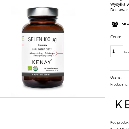
Wysyłka 
Dostawa:
Cena n
58
płatno
Cena:
szt
Ocena:
Producent:
Kod produk