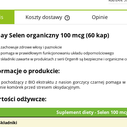
Kod EAN:
5
is
Koszty dostawy
Opinie
Cena nie zawiera ewentualnych k
ay Selen organiczny 100 mcg (60 kap)
płatności
zachowuje zdrowe włosy i paznokcie
pomaga w prawidłowym funkcjonowaniu układu odpornościowego
składniki zawarte w produktach z serii Orgen® są bezpieczne i organiczne c
ormacje o produkcie:
 pochodzący z BIO ekstraktu z nasion gorczycy czarnej pomaga 
nie komórek przed stresem oksydacyjnym.
tości odżywcze:
Suplement diety - Selen 100 m
Składniki