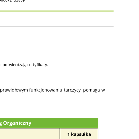
900672153859
osztów
o potwierdzają certyfikaty.
w prawidłowym funkcjonowaniu tarczycy, pomaga w
cg Organiczny
1 kapsułka