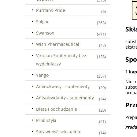
(515)
Puritans Pride
(6)
Solgar
(363)
Skł
Swanson
(411)
subst
Wish Pharmaceutical
(47)
ekstr
Viridian Suplementy bez
(128)
Spo
wypełniaczy
1 kap
Yango
(357)
Nie n
Aminokwasy - suplementy
subst
(20)
prepa
Antyoksydanty - suplementy
(24)
Prz
Dieta i odchudzanie
(20)
Prepa
Probiotyki
(21)
Produ
Sprawność seksualna
(14)