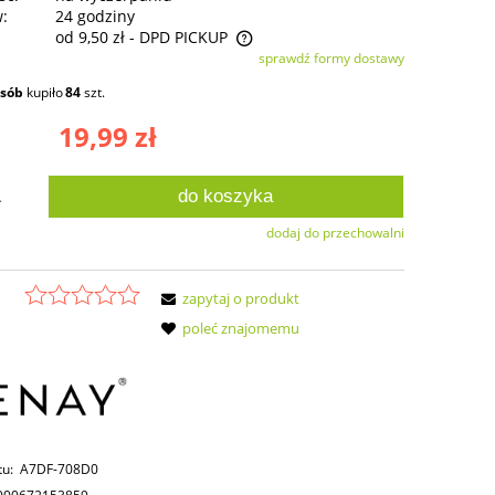
w:
24 godziny
od 9,50 zł
- DPD PICKUP
sprawdź formy dostawy
ie zawiera ewentualnych kosztów
osób
kupiło
84
szt.
ści
19,99 zł
do koszyka
.
dodaj do przechowalni
zapytaj o produkt
poleć znajomemu
tu:
A7DF-708D0