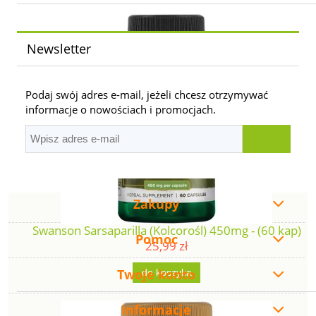
Newsletter
Podaj swój adres e-mail, jeżeli chcesz otrzymywać
informacje o nowościach i promocjach.
Zakupy
Swanson Sarsaparilla (Kolcorośl) 450mg - (60 kap)
Pomoc
25,99 zł
Twoje konto
do koszyka
Informacje