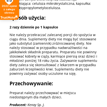
5.0
wypełniająca: celuloza mikrokrystaliczna, kapsułka:
2022
opinii
hydroksypropylometyloceluloza.
z całego
okresu
Sposób użycia:
2 razy dziennie po 1 kapsułce
Nie należy przekraczać zalecanej porcji do spożycia w
ciągu dnia. Suplementy diety nie mogą być stosowane
jako substytut (zamiennik) zróżnicowanej diety. Nie
należy stosować w przypadku nadwrażliwości na
jakikolwiek składnik preparatu. Preparatu nie powinny
stosować kobiety w ciąży, karmiące piersią oraz dzieci i
młodzież poniżej 18 roku życia. Zażywanie suplementu
diety zaleca się skonsultować z lekarzem w przypadku
zaburzeń krzepliwości krwi. Suplementu diety nie
powinny zażywać osoby uczulone na soję.
Przechowywanie:
Preparat należy przechowywać w miejscu
niedostępnym dla małych dzieci.
Producent:
Kenay Sp. J.