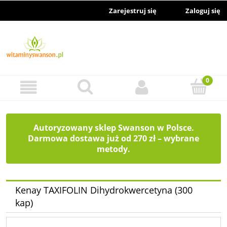
Zarejestruj się
Zaloguj się
Autoryzowany sklep Swanson w Polsce.
Darmowa dostawa już od 270 zł – wybrane
metody.
Kenay TAXIFOLIN Dihydrokwercetyna (300
kap)