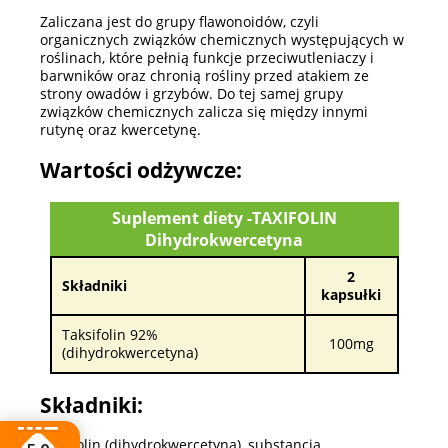
Zaliczana jest do grupy flawonoidów, czyli
organicznych związków chemicznych występujących w
roślinach, które pełnią funkcje przeciwutleniaczy i
barwników oraz chronią rośliny przed atakiem ze
strony owadów i grzybów. Do tej samej grupy
związków chemicznych zalicza się między innymi
rutynę oraz kwercetynę.
Wartości odżywcze:
Suplement diety -TAXIFOLIN
Dihydrokwercetyna
2
Składniki
kapsułki
Taksifolin 92%
100mg
(dihydrokwercetyna)
Składniki:
taksifolin (dihydrokwercetyna), substancja