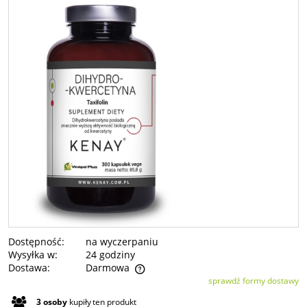
Dostępność:
na wyczerpaniu
Wysyłka w:
24 godziny
Dostawa:
Darmowa
sprawdź formy dostawy
Cena nie zawiera ewentualnych kosztów płatności
3
osoby
kupiły
ten produkt