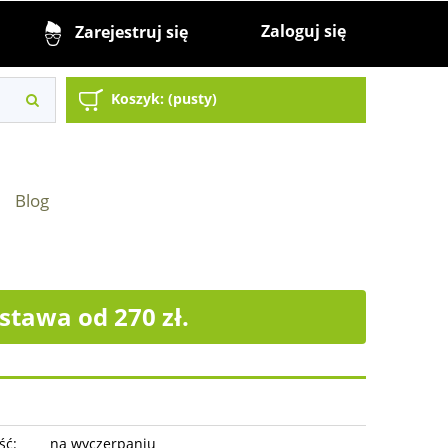
Zaloguj się
Zarejestruj się
Koszyk:
(pusty)
Blog
tawa od 270 zł.
ść:
na wyczerpaniu