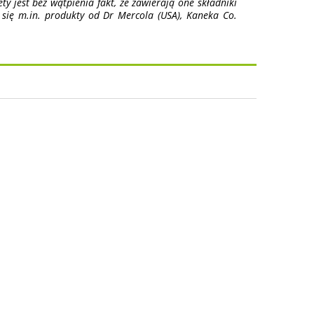
y jest bez wątpienia fakt, że zawierają one składniki
 się m.in. produkty od Dr Mercola (USA), Kaneka Co.