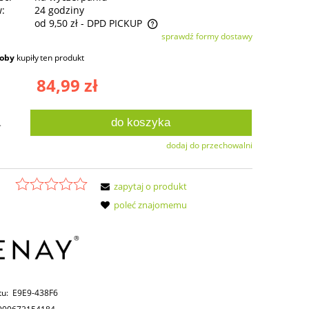
w:
24 godziny
od 9,50 zł
- DPD PICKUP
sprawdź formy dostawy
ie zawiera ewentualnych kosztów
soby
kupiły
ten produkt
ści
84,99 zł
do koszyka
.
dodaj do przechowalni
zapytaj o produkt
poleć znajomemu
tu:
E9E9-438F6