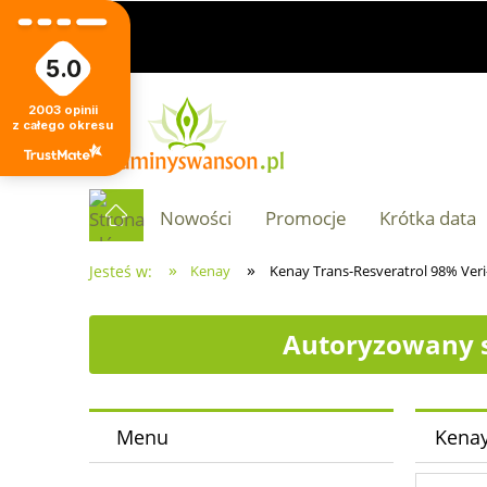
5.0
2003
opinii
z całego okresu
Nowości
Promocje
Krótka data
»
»
Jesteś w:
Kenay
Kenay Trans-Resveratrol 98% Veri
Autoryzowany s
Menu
Kenay