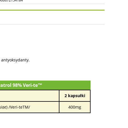
900672154184
osztów
 antyoksydanty.
ratrol 98% Veri-te™
2 kapsułki
siae
) /Veri-teTM/
400mg