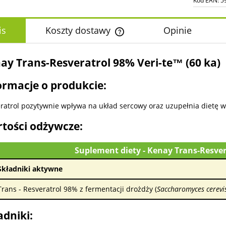
Kod EAN:
5
is
Koszty dostawy
Opinie
Cena nie zawiera ewentualnych k
ay Trans-Resveratrol 98% Veri-te™ (60 ka)
płatności
ormacje o produkcie:
ratrol pozytywnie wpływa na układ sercowy oraz uzupełnia dietę w
tości odżywcze:
Suplement diety - Kenay Trans-Resve
Składniki aktywne
Trans - Resveratrol 98% z fermentacji drożdży (
Saccharomyces cerevi
adniki: