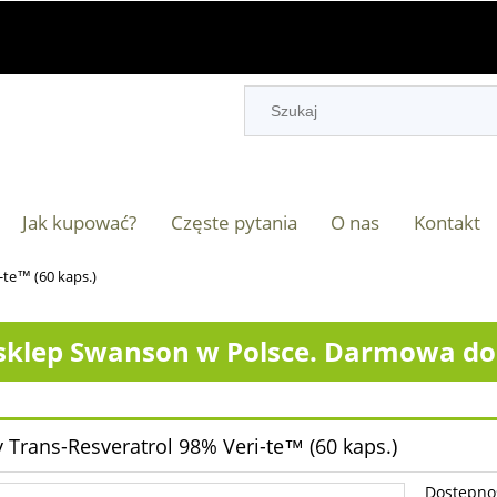
Jak kupować?
Częste pytania
O nas
Kontakt
-te™ (60 kaps.)
klep Swanson w Polsce. Darmowa dos
 Trans-Resveratrol 98% Veri-te™ (60 kaps.)
Dostępno