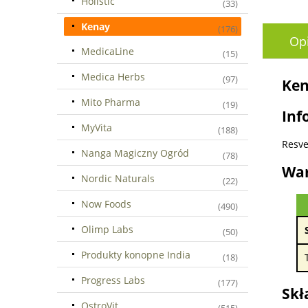
Holistic
(33)
Kenay
(176)
Op
MedicaLine
(15)
Medica Herbs
(97)
Ken
Mito Pharma
(19)
Inf
MyVita
(188)
Resve
Nanga Magiczny Ogród
(78)
War
Nordic Naturals
(22)
Now Foods
(490)
Olimp Labs
(50)
Produkty konopne India
(18)
Progress Labs
(177)
Skł
OstroVit