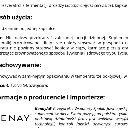
-resveratrol z fermentacji drożdży (
Saccharomyces cerevisiae
), kapsu
sób użycia:
y dziennie po jednej kapsułce
e:
Nie należy przekraczać zalecanej porcji dziennej. Suplemen
ennik) zróżnicowanej diety. Nie należy stosować w przypadku na
ratu nie powinny stosować kobiety w ciąży, karmiące piersią oraz
trzegać zrównoważonego sposobu żywienia i zdrowego trybu życia
echowywanie:
howywać w zamkniętym opakowaniu w temperaturze pokojowej, w m
cent:
Evolva SA, Szwajcaria
ormacje o producencie i importerze:
KenayAG
Grzegorek i Wspólnicy Spółka Jawna jest f
suplementów diety. Swoją pozycję na polskim rynku 
podstawą działalności firmy jest wnikliwa weryf
technologii, kontroli jakości używanych suro