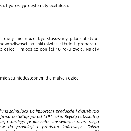
łka: hydroksypropylometyloceluloza.
t diety nie może być stosowany jako substytut
dwrażliwości na jakikolwiek składnik preparatu.
 dzieci i młodzież poniżej 18 roku życia. Należy
.
iejscu niedostępnym dla małych dzieci.
irmą zajmującą się importem, produkcją i dystrybucją
firma kształtuje już od 1991 roku. Regułą i absolutną
ikacja każdego producenta, stosowanych przez niego
wców do produkcji i produktu końcowego. Zaletą