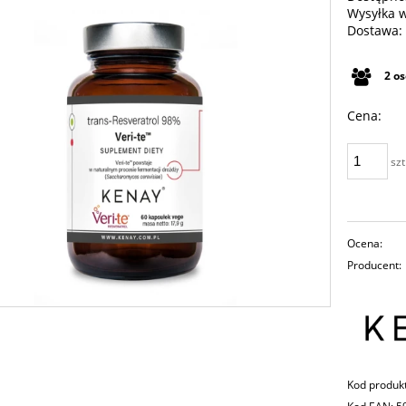
Wysyłka 
Dostawa:
Cena n
2
o
płatno
Cena:
szt
Ocena:
Producent:
Kod produk