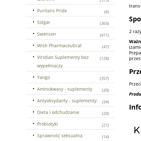
(515)
trans
Puritans Pride
(6)
Spo
Solgar
(363)
2 raz
Swanson
(411)
Ważn
Wish Pharmaceutical
(47)
(zami
Prepa
Viridian Suplementy bez
przes
(128)
wypełniaczy
Prz
Yango
(357)
Przec
Aminokwasy - suplementy
(20)
Produ
Antyoksydanty - suplementy
(24)
Inf
Dieta i odchudzanie
(20)
Probiotyki
(21)
Sprawność seksualna
(14)