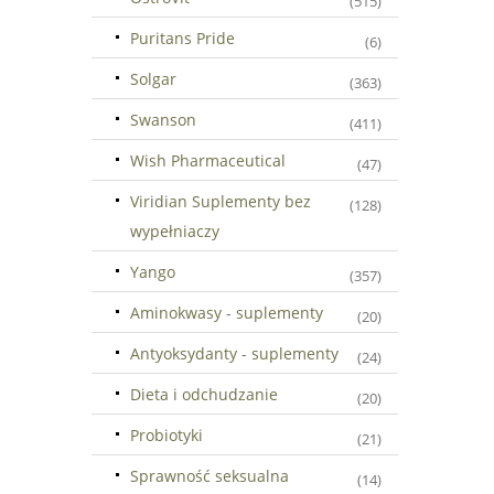
(515)
Puritans Pride
(6)
Solgar
(363)
Swanson
(411)
Wish Pharmaceutical
(47)
Viridian Suplementy bez
(128)
wypełniaczy
Yango
(357)
Aminokwasy - suplementy
(20)
Antyoksydanty - suplementy
(24)
Dieta i odchudzanie
(20)
Probiotyki
(21)
Sprawność seksualna
(14)