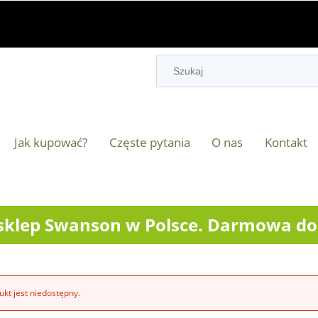
Jak kupować?
Częste pytania
O nas
Kontakt
klep Swanson w Polsce. Darmowa dos
kt jest niedostępny.