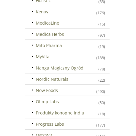
Holistic
(33)
Kenay
(176)
MedicaLine
(15)
Medica Herbs
(97)
Mito Pharma
(19)
MyVita
(188)
Nanga Magiczny Ogród
(78)
Nordic Naturals
(22)
Now Foods
(490)
Olimp Labs
(50)
Produkty konopne India
(18)
Progress Labs
(177)
OstroVit