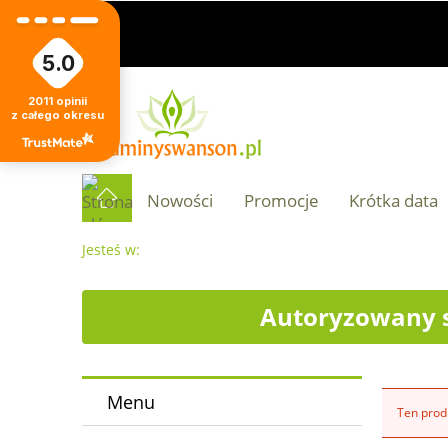
5.0
2011
opinii
z całego okresu
Nowości
Promocje
Krótka data
Jesteś w:
Autoryzowany s
Menu
Ten produ