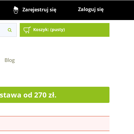
Zaloguj się
Zarejestruj się
Koszyk:
(pusty)
Blog
tawa od 270 zł.