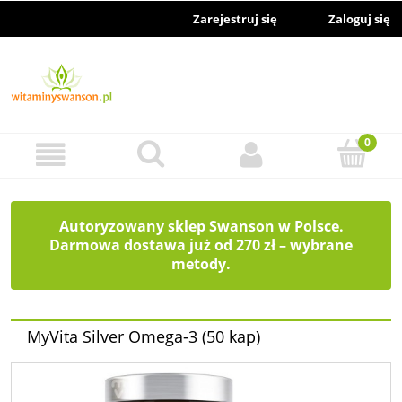
Zarejestruj się
Zaloguj się
Autoryzowany sklep Swanson w Polsce.
Darmowa dostawa już od 270 zł – wybrane
metody.
MyVita Silver Omega-3 (50 kap)