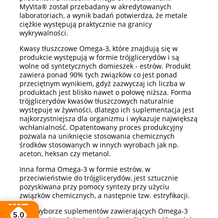
MyVita® został przebadany w akredytowanych
laboratoriach, a wynik badań potwierdza, że metale
ciężkie występują praktycznie na granicy
wykrywalności.
Kwasy tłuszczowe Omega-3, które znajdują się w
produkcie występują w formie trójglicerydów i są
wolne od syntetycznych domieszek - estrów. Produkt
zawiera ponad 90% tych związków co jest ponad
przeciętnym wynikiem, gdyż zazwyczaj ich liczba w
produktach jest blisko nawet o połowę niższa. Forma
trójglicerydów kwasów tłuszczowych naturalnie
występuje w żywności, dlatego ich suplementacja jest
najkorzystniejsza dla organizmu i wykazuje największą
wchłanialność. Opatentowany proces produkcyjny
pozwala na uniknięcie stosowania chemicznych
środków stosowanych w innych wyrobach jak np.
aceton, heksan czy metanol.
Inna forma Omega-3 w formie estrów, w
przeciwieństwie do trójglicerydów, jest sztucznie
pozyskiwana przy pomocy syntezy przy użyciu
związków chemicznych, a następnie tzw. estryfikacji.
Przy wyborze suplementów zawierających Omega-3
5.0