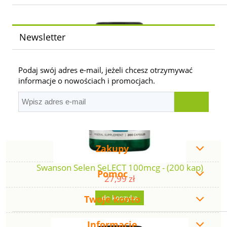
Newsletter
Podaj swój adres e-mail, jeżeli chcesz otrzymywać
informacje o nowościach i promocjach.
Zakupy
Swanson Selen SeLECT 100mcg - (200 kap)
Pomoc
27,99 zł
Twoje konto
do koszyka
Informacje