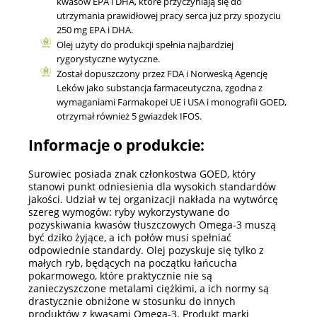
kwasów EPA i DHA, które przyczyniają się do
utrzymania prawidłowej pracy serca już przy spożyciu
250 mg EPA i DHA.
Olej użyty do produkcji spełnia najbardziej
rygorystyczne wytyczne.
Został dopuszczony przez FDA i Norweską Agencję
Leków jako substancja farmaceutyczna, zgodna z
wymaganiami Farmakopei UE i USA i monografii GOED,
otrzymał również 5 gwiazdek IFOS.
Informacje o produkcie:
Surowiec posiada znak członkostwa GOED, który
stanowi punkt odniesienia dla wysokich standardów
jakości. Udział w tej organizacji nakłada na wytwórcę
szereg wymogów: ryby wykorzystywane do
pozyskiwania kwasów tłuszczowych Omega-3 muszą
być dziko żyjące, a ich połów musi spełniać
odpowiednie standardy. Olej pozyskuje się tylko z
małych ryb, będących na początku łańcucha
pokarmowego, które praktycznie nie są
zanieczyszczone metalami ciężkimi, a ich normy są
drastycznie obniżone w stosunku do innych
produktów z kwasami Omega-3. Produkt marki