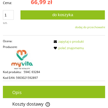
66,99 zł
Cena:
do koszyka
szt.
dodaj do przechowalni
Ocena:
zapytaj o produkt
Producent:
poleć znajomemu
Kod produktu:
594C-93284
Kod EAN:
5903021592897
Opis
Koszty dostawy
Cena nie zawiera ewentualnych kosztów płatności