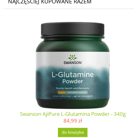
NAJCZĘŚCIEJ KUPOWANE RAZEM
Swanson AjiPure L-Glutamina Powder - 340g
84,99 zł
do koszyka