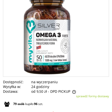
Dostępność:
na wyczerpaniu
Wysyłka w:
24 godziny
Dostawa:
od 9,50 zł
- DPD PICKUP
sprawdź formy dostawy
Cena nie zawiera ewentualnych kosztów płatności
79
osób
kupiło
96
szt.