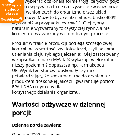
warto wybierać doskonałą formę trójglicerydów, gdyż
2022
opinii
ta forma wpływa na to ile rzeczywiście kwasów może
z całego
zostać wchłonięt
ych
do organizmu przez układ
okresu
pokarmowy.
Może to być wchłanialność blisko 400%
wyższa niż w przypadku estrów[1].
Olej rybny
natural
n
ie wytwarzany to czysty olej rybny, a nie
koncentrat wytworzony w chemicznym procesie.
Produkt w trakcie produkcji podlega szczegółowej
kontroli na zawartość tzw. totox level, czyli poziomu
utleniania oleju rybiego
(jełczenia)
. Olej zastosowany
w kapsułkach marki MyVita
®
wykazuje wielokrotnie
niższy poziom niż dopuszcza np. Farmakopea
UE.
Wynik ten stanowi doskonały czynnik
potwierdzający, że konsument ma do czynienia z
produktem doskonałej jakości
i gwarantuje poziom
EPA i DHA optymalny dla
korzystnego
działania
organizm
u
.
Wartości odżywcze w dziennej
porcji:
Dzienna porcja zawiera:
Olej rybi 2000 mg, w tym: