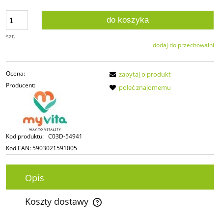
do koszyka
szt.
dodaj do przechowalni
Ocena:
zapytaj o produkt
Producent:
poleć znajomemu
Kod produktu:
C03D-54941
Kod EAN:
5903021591005
Opis
Koszty dostawy
Cena nie zawiera ewentualnych kosztów płatności