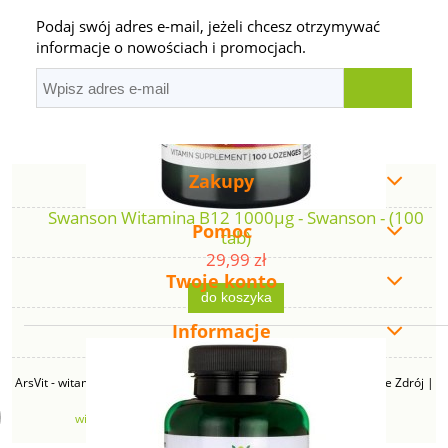
Podaj swój adres e-mail, jeżeli chcesz otrzymywać
informacje o nowościach i promocjach.
Zakupy
Swanson Witamina B12 1000µg - Swanson - (100
Pomoc
tab)
29,99 zł
Twoje konto
do koszyka
Informacje
ArsVit - witaminyswanson.pl | ul. Zimowa 49B, 43-230 Goczałkowice Zdrój |
NIP: 6381219140 | REGON: 276280385 | Email:
witaminyswanson@gmail.com
| Telefon:
665 626 833