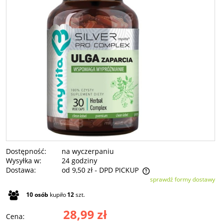
Dostępność:
na wyczerpaniu
Wysyłka w:
24 godziny
Dostawa:
od 9,50 zł
- DPD PICKUP
sprawdź formy dostawy
Cena nie zawiera ewentualnych kosztów płatności
10
osób
kupiło
12
szt.
28,99 zł
Cena: