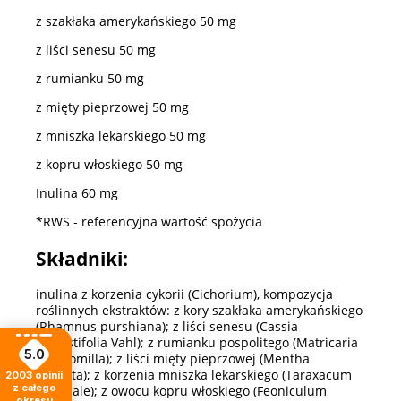
z szakłaka amerykańskiego 50 mg
z liści senesu 50 mg
z rumianku 50 mg
z mięty pieprzowej 50 mg
z mniszka lekarskiego 50 mg
z kopru włoskiego 50 mg
Inulina 60 mg
*RWS - referencyjna wartość spożycia
Składniki:
inulina z korzenia cykorii (Cichorium), kompozycja
roślinnych ekstraktów: z kory szakłaka amerykańskiego
(Rhamnus purshiana); z liści senesu (Cassia
Angustifolia Vahl); z rumianku pospolitego (Matricaria
5.0
chamomilla); z liści mięty pieprzowej (Mentha
piperita); z korzenia mniszka lekarskiego (Taraxacum
2003
opinii
z całego
officinale); z owocu kopru włoskiego (Feoniculum
okresu