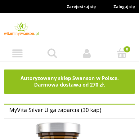
Zarejestruj się
Zaloguj się
Autoryzowany sklep Swanson w Polsce.
Darmowa dostawa od 270 zł.
MyVita Silver Ulga zaparcia (30 kap)