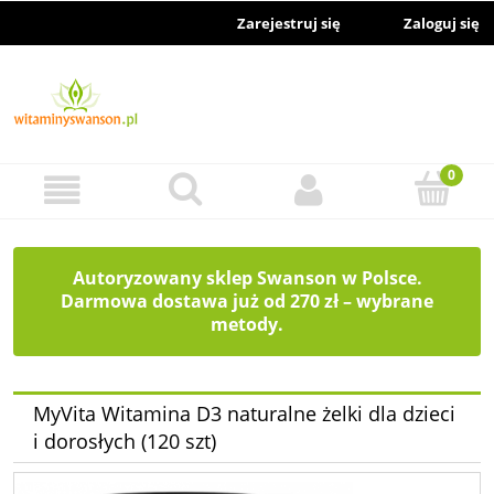
Zarejestruj się
Zaloguj się
Autoryzowany sklep Swanson w Polsce.
Darmowa dostawa już od 270 zł – wybrane
metody.
MyVita Witamina D3 naturalne żelki dla dzieci
i dorosłych (120 szt)