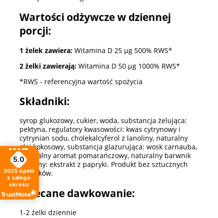
Wartości odżywcze w dziennej
porcji:
1 żelek zawiera:
Witamina D 25 µg 500% RWS*
2 żelki zawierają:
Witamina D 50 µg 1000% RWS*
*RWS - referencyjna wartość spożycia
Składniki:
syrop glukozowy, cukier, woda, substancja żelująca:
pektyna, regulatory kwasowości: kwas cytrynowy i
cytrynian sodu, cholekalcyferol z lanoliny, naturalny
olej kokosowy, substancja glazurująca: wosk carnauba,
naturalny aromat pomarańczowy, naturalny barwnik
5.0
roślinny: ekstrakt z papryki. Produkt bez sztucznych
2025
opinii
dodatków.
z całego
okresu
Zalecane dawkowanie:
1-2 żelki dziennie