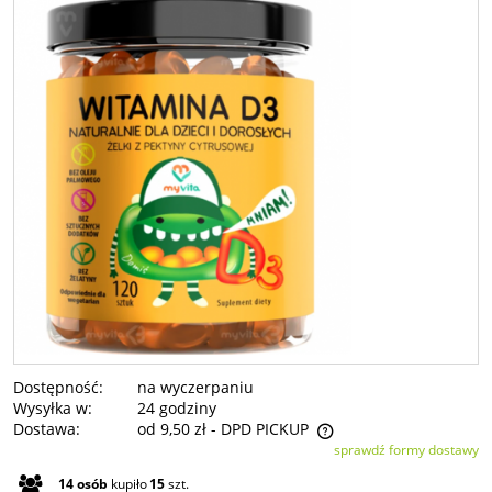
Dostępność:
na wyczerpaniu
Wysyłka w:
24 godziny
Dostawa:
od 9,50 zł
- DPD PICKUP
sprawdź formy dostawy
Cena nie zawiera ewentualnych kosztów płatności
14
osób
kupiło
15
szt.