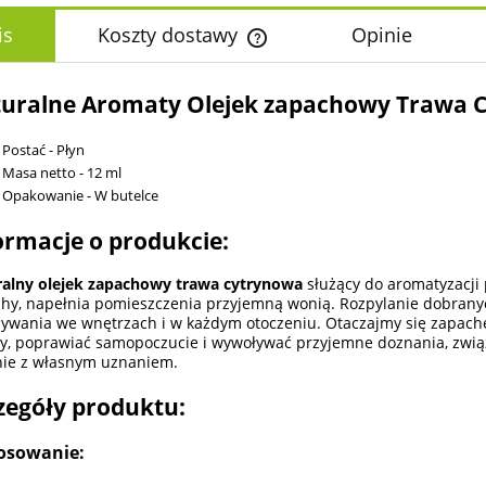
is
Koszty dostawy
Opinie
Cena nie zawiera ewentualnych k
uralne Aromaty Olejek zapachowy Trawa 
płatności
Postać - Płyn
Masa netto - 12 ml
Opakowanie - W butelce
ormacje o produkcie:
alny olejek zapachowy trawa cytrynowa
służący do aromatyzacji 
hy, napełnia pomieszczenia przyjemną wonią. Rozpylanie dobran
ywania we wnętrzach i w każdym otoczeniu. Otaczajmy się zapach
y, poprawiać samopoczucie i wywoływać przyjemne doznania, zwią
ie z własnym uznaniem.
zegóły produktu:
osowanie: