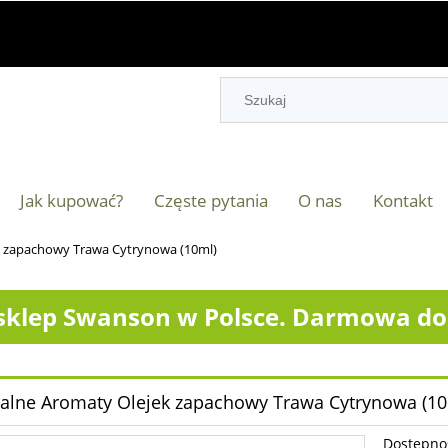
Jak kupować?
Częste pytania
O nas
Kontakt
k zapachowy Trawa Cytrynowa (10ml)
klep Swanson w Polsce. Darmowa dos
alne Aromaty Olejek zapachowy Trawa Cytrynowa (10
Dostępno