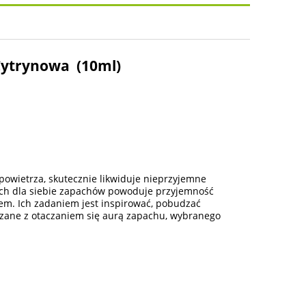
osztów
Cytrynowa (10ml)
powietrza, skutecznie likwiduje nieprzyjemne
ych dla siebie zapachów powoduje przyjemność
em. Ich zadaniem jest inspirować, pobudzać
zane z otaczaniem się aurą zapachu, wybranego