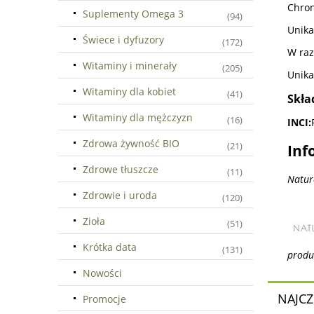
Chron
Suplementy Omega 3
(94)
Unika
Świece i dyfuzory
(172)
W raz
Witaminy i minerały
(205)
Unika
Witaminy dla kobiet
(41)
Skła
Witaminy dla mężczyzn
(16)
INCI:
Zdrowa żywność BIO
(21)
Inf
Zdrowe tłuszcze
(11)
Natur
Zdrowie i uroda
(120)
Zioła
(51)
Krótka data
(131)
produ
Nowości
NAJCZ
Promocje