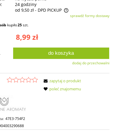
w:
24 godziny
od 9,50 zł
- DPD PICKUP
sprawdź formy dostawy
ie zawiera ewentualnych kosztów
osób
kupiło
25
szt.
ści
8,99 zł
do koszyka
.
dodaj do przechowalni
zapytaj o produkt
poleć znajomemu
tu:
47E3-754F2
904003290688