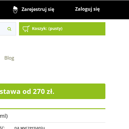
Zaloguj się
Zarejestruj się
Koszyk:
(pusty)
Blog
tawa od 270 zł.
ml)
ść:
na wyczerpaniu