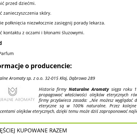
ić przed dziećmi.
ć zanieczyszczenia skóry.
ie połknięcia niezwłocznie zasięgnij porady lekarza.
ć kontaktu z oczami i błonami śluzowymi.
d
Parfum
ormacje o producencie:
alne Aromaty sp. z o.o. 32-015 Kłaj, Dąbrowa 289
Historia firmy
Naturalne Aromaty
sięga roku 1
propagować właściwości olejków eterycznych rów
firmy przyświeca zasada: ,,Nie możesz wyglądać do
eteryczne są w 100% naturalne. Przez kolejn
centami olejków eterycznych, dzięki temu może dziś zaproponować najlep
ĘŚCIEJ KUPOWANE RAZEM