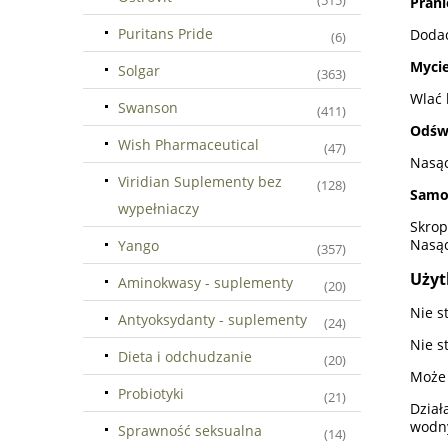
(515)
Prani
Puritans Pride
Dodać
(6)
Myci
Solgar
(363)
Wlać 
Swanson
(411)
Odśw
Wish Pharmaceutical
(47)
Nasąc
Viridian Suplementy bez
(128)
Samo
wypełniaczy
Skrop
Nasąc
Yango
(357)
Uży
Aminokwasy - suplementy
(20)
Nie s
Antyoksydanty - suplementy
(24)
Nie s
Dieta i odchudzanie
(20)
Może 
Probiotyki
(21)
Dzia
wodn
Sprawność seksualna
(14)