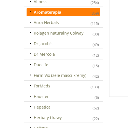
Aliness
(254)
Aromaterapia
(359)
Aura Herbals
(115)
Kolagen naturalny Colway
(30)
Dr Jacob's
(49)
Dr Mercola
(12)
DuoLife
(15)
Farm Vix (żele maści kremy)
(42)
ForMeds
(133)
Hauster
(6)
Hepatica
(62)
Herbaty i kawy
(22)