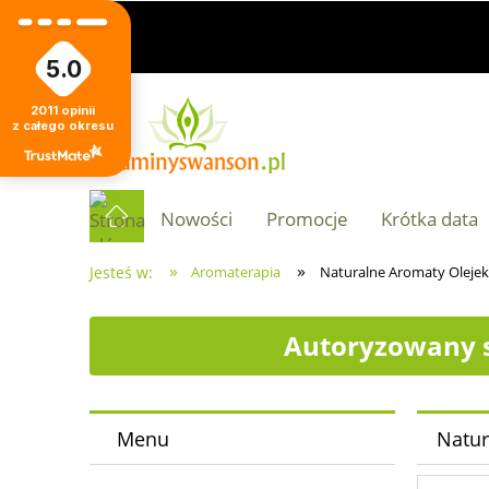
5.0
2011
opinii
z całego okresu
Nowości
Promocje
Krótka data
»
»
Jesteś w:
Aromaterapia
Naturalne Aromaty Oleje
Autoryzowany s
Menu
Natur