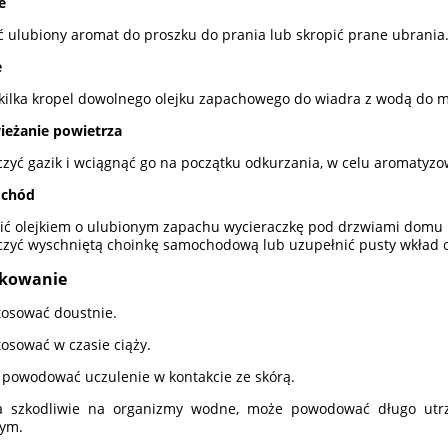
e
 ulubiony aromat do proszku do prania lub skropić prane ubrania
e
kilka kropel dowolnego olejku zapachowego do wiadra z wodą do m
ieżanie powietrza
zyć gazik i wciągnąć go na początku odkurzania, w celu aromatyzo
chód
ić olejkiem o ulubionym zapachu wycieraczkę pod drzwiami domu 
zyć wyschniętą choinkę samochodową lub uzupełnić pusty wkład 
tkowanie
tosować doustnie.
tosować w czasie ciąży.
powodować uczulenie w kontakcie ze skórą.
ła szkodliwie na organizmy wodne, może powodować długo utrz
ym.