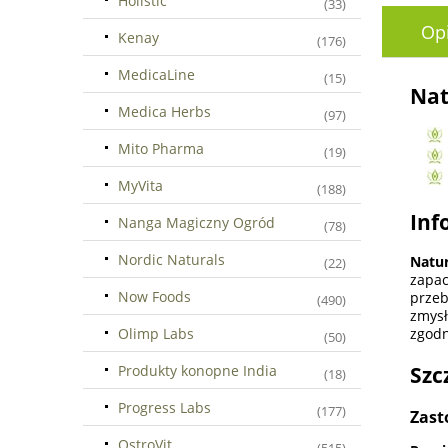
Holistic
(33)
Op
Kenay
(176)
MedicaLine
(15)
Nat
Medica Herbs
(97)
Mito Pharma
(19)
MyVita
(188)
Inf
Nanga Magiczny Ogród
(78)
Nordic Naturals
Natur
(22)
zapac
Now Foods
przeb
(490)
zmysł
Olimp Labs
zgodn
(50)
Produkty konopne India
Szc
(18)
Progress Labs
(177)
Zast
OstroVit