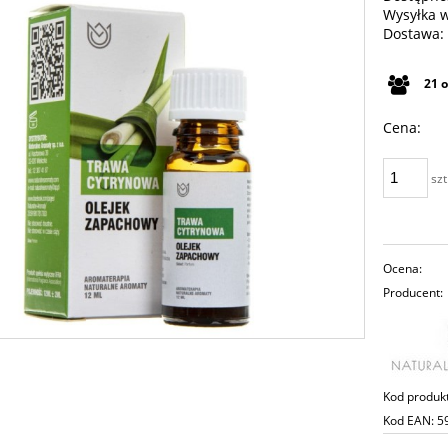
Wysyłka 
Dostawa:
Cena n
21
płatno
Cena:
szt
Ocena:
Producent:
Kod produk
Kod EAN:
5