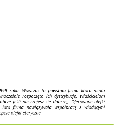
999 roku. Wówczas to powstała firma która miała
nocześnie rozpoczęto ich dystrybucję. Właścicielom
brze jeśli nie czujesz się dobrze,,. Oferowane olejki
e lata firma nawiązywała współpracę z wiodącymi
sze olejki eteryczne.