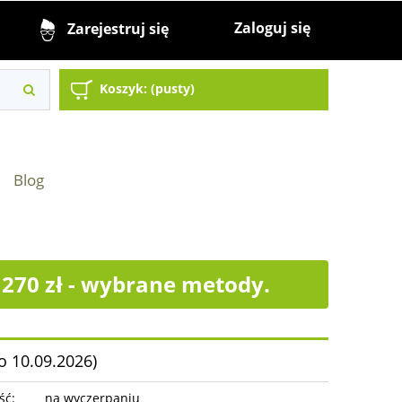
Zaloguj się
Zarejestruj się
Koszyk:
(pusty)
Blog
70 zł - wybrane metody.
o 10.09.2026)
ść:
na wyczerpaniu