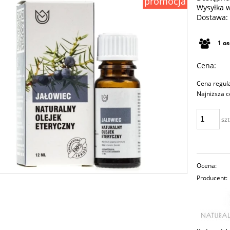
promocja
Wysyłka 
Dostawa:
Cena n
1
o
płatno
Cena:
Cena regul
Najniższa c
szt
Ocena:
Producent: