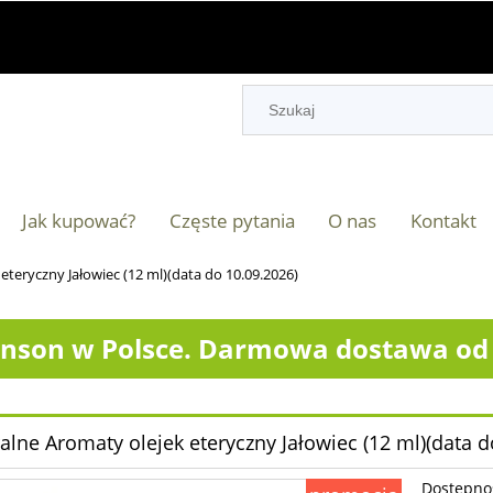
Jak kupować?
Częste pytania
O nas
Kontakt
eteryczny Jałowiec (12 ml)(data do 10.09.2026)
nson w Polsce. Darmowa dostawa od 2
alne Aromaty olejek eteryczny Jałowiec (12 ml)(data d
Dostępno