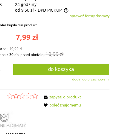
w:
24 godziny
od 9,50 zł
- DPD PICKUP
sprawdź formy dostawy
ie zawiera ewentualnych kosztów
soba
kupiła
ten produkt
ści
7,99 zł
arna:
10,99 zł
10,99 zł
ena z 30 dni przed obniżką:
do koszyka
.
dodaj do przechowalni
zapytaj o produkt
poleć znajomemu