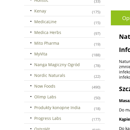
Holistic
(33)
Kenay
(175)
Op
MedicaLine
(15)
Medica Herbs
(97)
Nat
Mito Pharma
(19)
Inf
MyVita
(188)
Natu
Nanga Magiczny Ogród
(78)
zmnie
infek
Nordic Naturals
(22)
infek
Now Foods
(490)
Szc
Olimp Labs
(50)
Masa
Produkty konopne India
(18)
Do ma
Progress Labs
Kąpie
(177)
Do ką
OstroVit