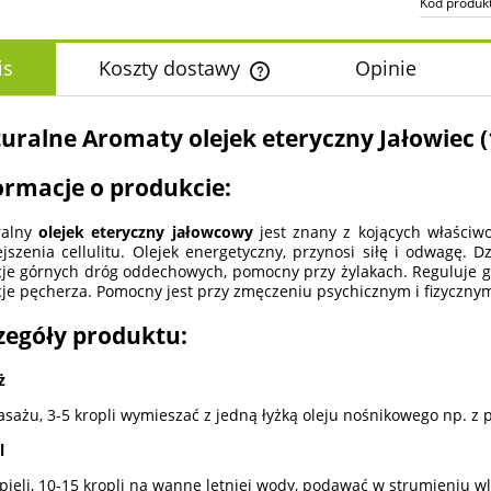
Kod produk
is
Koszty dostawy
Opinie
Cena nie zawiera ewentualnych k
uralne Aromaty olejek eteryczny Jałowiec (
płatności
ormacje o produkcie:
ralny
olejek eteryczny jałowcowy
jest znany z kojących właści
jszenia cellulitu. Olejek energetyczny, przynosi siłę i odwagę. D
cje górnych dróg oddechowych, pomocny przy żylakach. Reguluje 
cje pęcherza. Pomocny jest przy zmęczeniu psychicznym i fizyczny
zegóły produktu:
ż
sażu, 3-5 kropli wymieszać z jedną łyżką oleju nośnikowego np. z pe
l
pieli, 10-15 kropli na wannę letniej wody, podawać w strumieniu 