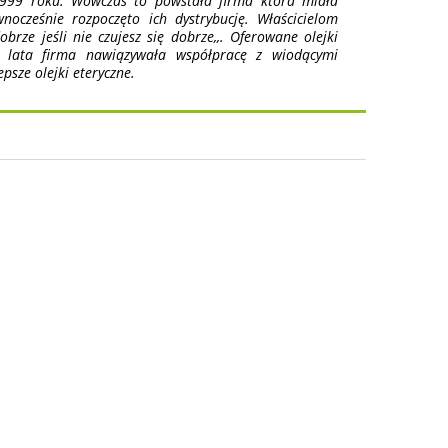
999 roku. Wówczas to powstała firma która miała
nocześnie rozpoczęto ich dystrybucję. Właścicielom
brze jeśli nie czujesz się dobrze,,. Oferowane olejki
e lata firma nawiązywała współpracę z wiodącymi
sze olejki eteryczne.