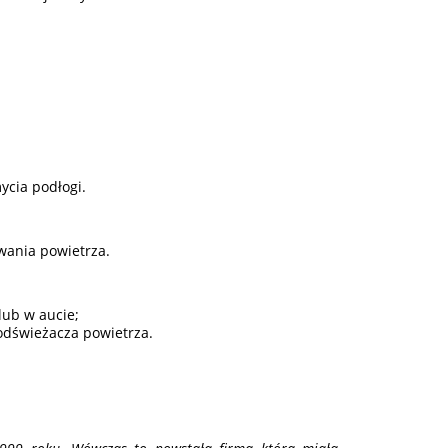
.
ycia podłogi.
wania powietrza.
lub w aucie;
odświeżacza powietrza.