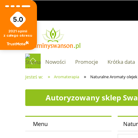
5.0
2021
opinii
z całego okresu
Nowości
Promocje
Krótka data
»
»
Jesteś w:
Aromaterapia
Naturalne Aromaty olejek 
Autoryzowany sklep Swa
Menu
Natur