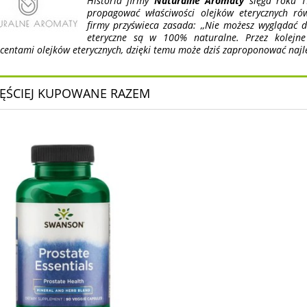
Historia firmy
Naturalne Aromaty
sięga roku 1
propagować właściwości olejków eterycznych rów
firmy przyświeca zasada: ,,Nie możesz wyglądać do
eteryczne są w 100% naturalne. Przez kolejn
centami olejków eterycznych, dzięki temu może dziś zaproponować najlep
ĘŚCIEJ KUPOWANE RAZEM