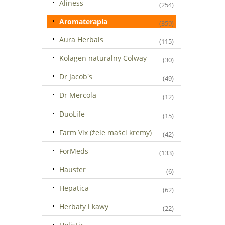
Aliness
(254)
Aromaterapia
(359)
Aura Herbals
(115)
Kolagen naturalny Colway
(30)
Dr Jacob's
(49)
Dr Mercola
(12)
DuoLife
(15)
Farm Vix (żele maści kremy)
(42)
ForMeds
(133)
Hauster
(6)
Hepatica
(62)
Herbaty i kawy
(22)