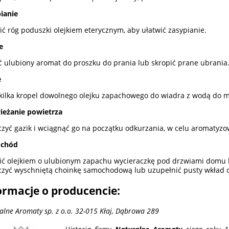
ianie
ić róg poduszki olejkiem eterycznym, aby ułatwić zasypianie.
e
 ulubiony aromat do proszku do prania lub skropić prane ubrania
e
kilka kropel dowolnego olejku zapachowego do wiadra z wodą do m
ieżanie powietrza
zyć gazik i wciągnąć go na początku odkurzania, w celu aromatyzo
chód
ić olejkiem o ulubionym zapachu wycieraczkę pod drzwiami domu 
zyć wyschniętą choinkę samochodową lub uzupełnić pusty wkład 
ormacje o producencie:
alne Aromaty sp. z o.o. 32-015 Kłaj, Dąbrowa 289