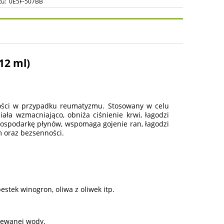
tu:
0E5F-507BB
osztów
12 ml)
wości w przypadku reumatyzmu. Stosowany w celu
ziała wzmacniająco, obniża ciśnienie krwi, łagodzi
gospodarkę płynów, wspomaga gojenie ran, łagodzi
m oraz bezsenności.
stek winogron, oliwa z oliwek itp.
wlewanej wody.