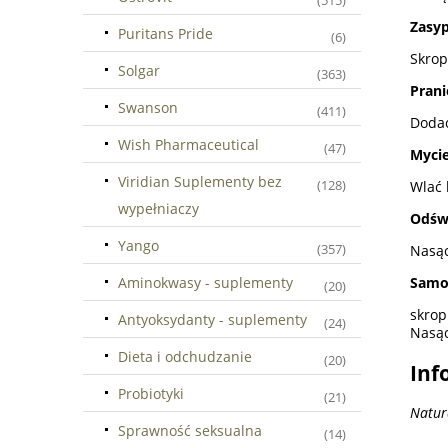
(515)
Zasyp
Puritans Pride
(6)
Skrop
Solgar
(363)
Prani
Swanson
(411)
Dodać
Wish Pharmaceutical
(47)
Myci
Viridian Suplementy bez
(128)
Wlać 
wypełniaczy
Odśw
Yango
(357)
Nasąc
Aminokwasy - suplementy
Samo
(20)
skrop
Antyoksydanty - suplementy
(24)
Nasąc
Dieta i odchudzanie
(20)
Inf
Probiotyki
(21)
Natur
Sprawność seksualna
(14)