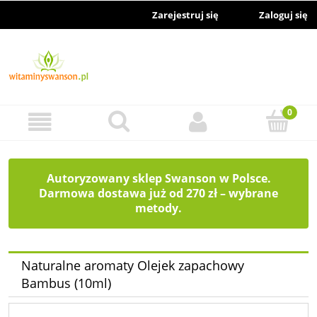
Zarejestruj się
Zaloguj się
Autoryzowany sklep Swanson w Polsce.
Darmowa dostawa już od 270 zł – wybrane
metody.
Naturalne aromaty Olejek zapachowy
Bambus (10ml)