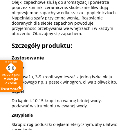
Olejki zapachowe służą do aromatyzacji powietrza
poprzez kominki ceramiczne, skutecznie likwidują
nieprzyjemne zapachy w odkurzaczu i popielniczkach.
Napełniają szafy przyjemną wonią,. Rozpylanie
dobranych dla siebie zapachów powoduje
przyjemność przebywania we wnętrzach i w każdym
otoczeniu. Otaczajmy się zapachem.
Szczegóły produktu:
Zastosowanie
Masaż
5.0
2022
opinii
Do masażu, 3-5 kropli wymieszać z jedną łyżką oleju
z całego
nośnikowego np. z pestek winogron, oliwa z oliwek itp.
okresu
Kąpiel
Do kąpieli, 10-15 kropli na wannę letniej wody,
podawać w strumieniu wlewanej wody.
Zasypianie
Skropić róg poduszki olejkiem eterycznym, aby ułatwić
zasypianie.