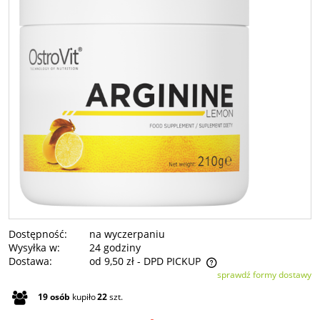
Dostępność:
na wyczerpaniu
Wysyłka w:
24 godziny
Dostawa:
od 9,50 zł
- DPD PICKUP
sprawdź formy dostawy
Cena nie zawiera ewentualnych kosztów płatności
19
osób
kupiło
22
szt.