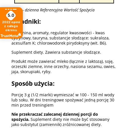
*RWS - dzienna Referencyjna Wartość Spożycia
5.0
Składniki:
2022
opinii
z całego
okresu
L-arginina, aromaty, regulator kwasowości - kwas
cytrynowy, tauryna, substancje słodzące: sukraloza,
acesulfam K; chlorowodorek pirydoksyny (wit. B6).
Suplement diety. Zawiera substancje słodzące.
Produkt może zawierać mleko (łącznie z laktozą), soję,
orzeszki ziemne, inne orzechy, nasiona sezamu, owies,
jaja, skorupiaki, ryby.
Sposób użycia:
Porcję 3 g (1/2 miarki) wymieszać w 100 - 150 ml wody
lub soku. W dni treningowe spożywać jedną porcję 30
min przed treningiem
Nie przekraczać zalecanej dziennej porcji do
spożycia.
Suplement diety nie może być stosowany
jako substytut (zamiennik) zróżnicowanej diety.