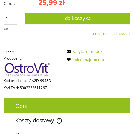
25,99 zł
Cena:
do koszyka
szt.
dodaj do przechowalni
Ocena:
zapytaj o produkt
Producent:
poleć znajomemu
Kod produktu:
AA2D-9958D
Kod EAN:
5902232611267
Opis
Koszty dostawy
Cena nie zawiera ewentualnych kosztów płatności