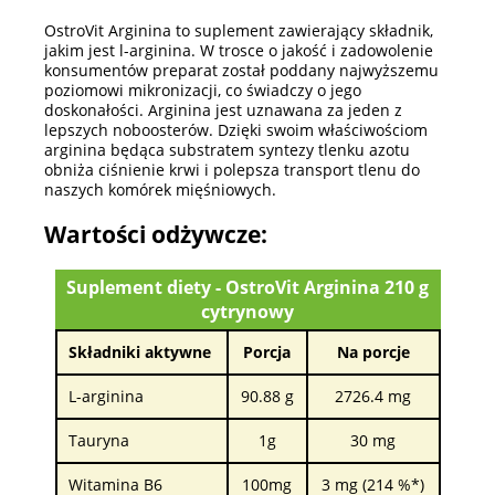
OstroVit Arginina to suplement zawierający składnik,
jakim jest l-arginina. W trosce o jakość i zadowolenie
konsumentów preparat został poddany najwyższemu
poziomowi mikronizacji, co świadczy o jego
doskonałości. Arginina jest uznawana za jeden z
lepszych noboosterów. Dzięki swoim właściwościom
arginina będąca substratem syntezy tlenku azotu
obniża ciśnienie krwi i polepsza transport tlenu do
naszych komórek mięśniowych.
Wartości odżywcze:
Suplement diety - OstroVit Arginina 210 g
cytrynowy
Składniki aktywne
Porcja
Na porcje
L-arginina
90.88 g
2726.4 mg
Tauryna
1g
30 mg
Witamina B6
100mg
3 mg (214 %*)