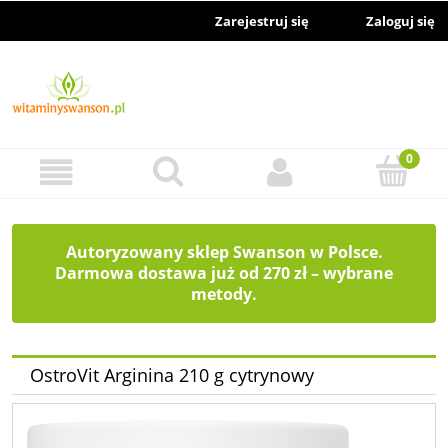
Zarejestruj się
Zaloguj się
Autoryzowany sklep Swanson w Polsce.
Darmowa dostawa już od 270 zł – wybrane
metody.
OstroVit Arginina 210 g cytrynowy