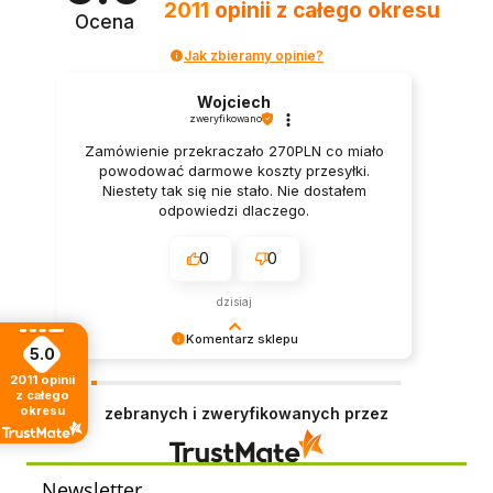
2011
opinii
z całego okresu
Ocena
Jak zbieramy opinie?
Wojciech
zweryfikowano
Zamówienie przekraczało 270PLN co miało
powodować darmowe koszty przesyłki.
Niestety tak się nie stało. Nie dostałem
odpowiedzi dlaczego.
0
0
dzisiaj
Komentarz sklepu
5.0
Jest nam bardzo miło czytać tak pozytywną
2011
opinii
recenzję. Dziękujemy i zapraszamy ponownie –
z całego
okresu
zebranych i zweryfikowanych przez
zawsze z przyjemnością służymy pomocą.
Newsletter