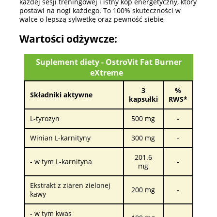
każdej sesji treningowej i istny kop energetyczny, który
postawi na nogi każdego. To 100% skuteczności w
walce o lepszą sylwetkę oraz pewność siebie
Wartości odżywcze:
Suplement diety - OstroVit Fat Burner
eXtreme
3
%
Składniki aktywne
kapsułki
RWS*
L-tyrozyn
500 mg
-
Winian L-karnityny
300 mg
-
201.6
- w tym L-karnityna
-
mg
Ekstrakt z ziaren zielonej
200 mg
-
kawy
- w tym kwas