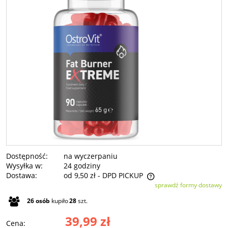
Dostępność:
na wyczerpaniu
Wysyłka w:
24 godziny
Dostawa:
od 9,50 zł
- DPD PICKUP
sprawdź formy dostawy
Cena nie zawiera ewentualnych kosztów płatności
26
osób
kupiło
28
szt.
39,99 zł
Cena: