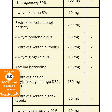
100 mg
-
chlorogenowy 50%
- w tym kofeina 5%
10 mg
-
Ekstrakt z liści zielonej
200 mg
-
herbaty
- w tym polifenole 40%
80 mg
-
Ekstrakt z korzenia imbiru
200 mg
-
- w tym gingerole 5%
10 mg
-
Kofeina bezwodna
190 mg
-
5.0
Ekstrakt z nasion
afrykańskiego mango DER
150 mg
-
2003
opinii
10:1
z całego
okresu
Ekstrakt z korzenia żeń-
50 mg
-
szenia
- w tym ginsenozydy 20%
10 mg
-