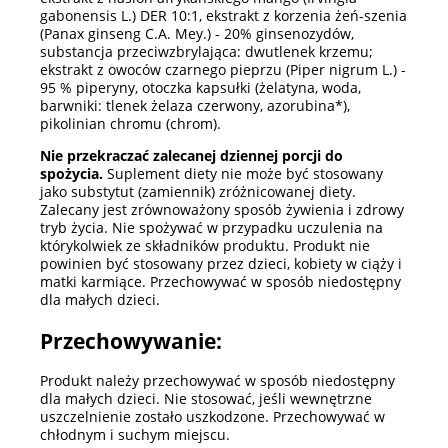
gabonensis L.) DER 10:1, ekstrakt z korzenia żeń-szenia
(Panax ginseng C.A. Mey.) - 20% ginsenozydów,
substancja przeciwzbrylająca: dwutlenek krzemu;
ekstrakt z owoców czarnego pieprzu (Piper nigrum L.) -
95 % piperyny, otoczka kapsułki (żelatyna, woda,
barwniki: tlenek żelaza czerwony, azorubina*),
pikolinian chromu (chrom).
Nie przekraczać zalecanej dziennej porcji do
spożycia.
Suplement diety nie może być stosowany
jako substytut (zamiennik) zróżnicowanej diety.
Zalecany jest zrównoważony sposób żywienia i zdrowy
tryb życia. Nie spożywać w przypadku uczulenia na
którykolwiek ze składników produktu. Produkt nie
powinien być stosowany przez dzieci, kobiety w ciąży i
matki karmiące. Przechowywać w sposób niedostępny
dla małych dzieci.
Przechowywanie:
Produkt należy przechowywać w sposób niedostępny
dla małych dzieci. Nie stosować, jeśli wewnętrzne
uszczelnienie zostało uszkodzone. Przechowywać w
chłodnym i suchym miejscu.