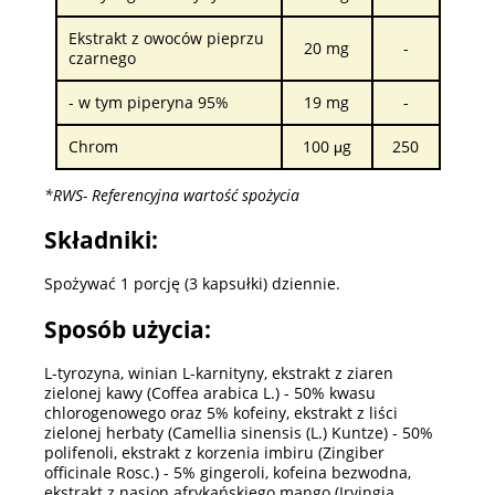
Ekstrakt z owoców pieprzu
20 mg
-
czarnego
- w tym piperyna 95%
19 mg
-
Chrom
100 μg
250
*RWS- Referencyjna wartość spożycia
Składniki:
Spożywać 1 porcję (3 kapsułki) dziennie.
Sposób użycia:
L-tyrozyna, winian L-karnityny, ekstrakt z ziaren
zielonej kawy (Coffea arabica L.) - 50% kwasu
chlorogenowego oraz 5% kofeiny, ekstrakt z liści
zielonej herbaty (Camellia sinensis (L.) Kuntze) - 50%
polifenoli, ekstrakt z korzenia imbiru (Zingiber
officinale Rosc.) - 5% gingeroli, kofeina bezwodna,
ekstrakt z nasion afrykańskiego mango (Irvingia