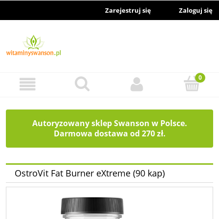
Zarejestruj się
Zaloguj się
Autoryzowany sklep Swanson w Polsce.
Darmowa dostawa od 270 zł.
OstroVit Fat Burner eXtreme (90 kap)