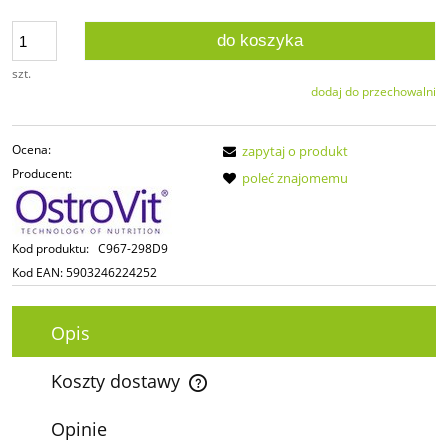
do koszyka
szt.
dodaj do przechowalni
Ocena:
zapytaj o produkt
Producent:
poleć znajomemu
Kod produktu:
C967-298D9
Kod EAN:
5903246224252
Opis
Koszty dostawy
Cena nie zawiera ewentualnych kosztów płatności
Opinie