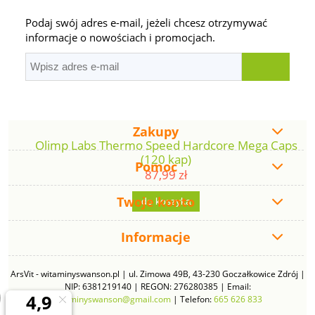
Podaj swój adres e-mail, jeżeli chcesz otrzymywać
informacje o nowościach i promocjach.
Zakupy
Olimp Labs Thermo Speed Hardcore Mega Caps
(120 kap)
Pomoc
87,99 zł
Twoje konto
do koszyka
Informacje
ArsVit - witaminyswanson.pl | ul. Zimowa 49B, 43-230 Goczałkowice Zdrój |
NIP: 6381219140 | REGON: 276280385 | Email:
witaminyswanson@gmail.com
| Telefon:
665 626 833