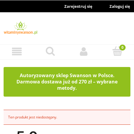
Zarejestruj się
Zaloguj się
Autoryzowany sklep Swanson w Polsce.
Darmowa dostawa już od 270 zł – wybrane
metody.
Ten produkt jest niedostępny.