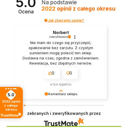
5.0
Na podstawie
2022
opinii
z całego okresu
Ocena
Jak zbieramy opinie?
Norbert
zweryfikowano
Nie mam do czego się przyczepić,
opakowanie bez zarzutu. Z czystym
sumieniem mogę polecić ten sklep.
Dostawa na czas, zgodna z zamówieniem.
Rewelacja, bez zbędnych nerwów.
0
0
w tym tygodniu
Komentarz sklepu
5.0
2022
opinii
Twoje słowa wiele dla nas znaczą! Cieszymy się,
z całego
że zakupy spełniły oczekiwania. Dołożymy
okresu
zebranych i zweryfikowanych przez
starań, by każda kolejna wizyta w naszym sklepie
była równie udana.