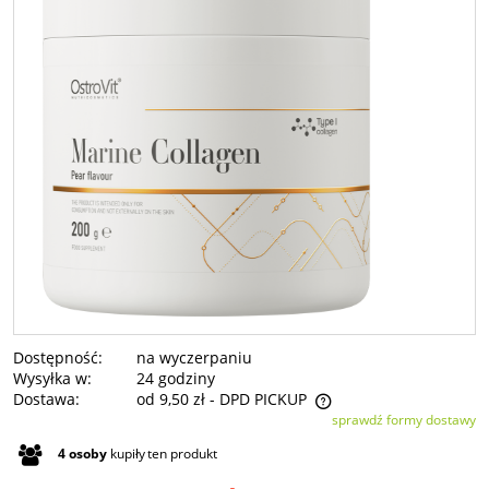
Dostępność:
na wyczerpaniu
Wysyłka w:
24 godziny
Dostawa:
od 9,50 zł
- DPD PICKUP
sprawdź formy dostawy
Cena nie zawiera ewentualnych kosztów płatności
4
osoby
kupiły
ten produkt