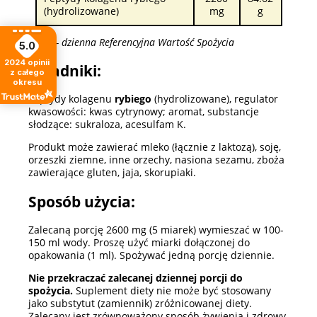
(hydrolizowane)
mg
g
*RWS - dzienna Referencyjna Wartość Spożycia
5.0
2024
opinii
Składniki:
z całego
okresu
Peptydy kolagenu
rybiego
(hydrolizowane), regulator
kwasowości: kwas cytrynowy; aromat, substancje
słodzące: sukraloza, acesulfam K.
Produkt może zawierać mleko (łącznie z laktozą), soję,
orzeszki ziemne, inne orzechy, nasiona sezamu, zboża
zawierające gluten, jaja, skorupiaki.
Sposób użycia:
Zalecaną porcję 2600 mg (5 miarek) wymieszać w 100-
150 ml wody. Proszę użyć miarki dołączonej do
opakowania (1 ml). Spożywać jedną porcję dziennie.
Nie przekraczać zalecanej dziennej porcji do
spożycia.
Suplement diety nie może być stosowany
jako substytut (zamiennik) zróżnicowanej diety.
Zalecany jest zrównoważony sposób żywienia i zdrowy