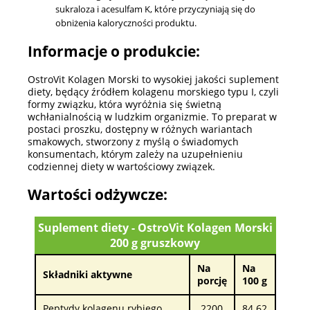
sukraloza i acesulfam K, które przyczyniają się do
obniżenia kaloryczności produktu.
Informacje o produkcie:
OstroVit Kolagen Morski to wysokiej jakości suplement
diety, będący źródłem kolagenu morskiego typu I, czyli
formy związku, która wyróżnia się świetną
wchłanialnością w ludzkim organizmie. To preparat w
postaci proszku, dostępny w różnych wariantach
smakowych, stworzony z myślą o świadomych
konsumentach, którym zależy na uzupełnieniu
codziennej diety w wartościowy związek.
Wartości odżywcze:
Suplement diety - OstroVit Kolagen Morski
200 g gruszkowy
Na
Na
Składniki aktywne
porcję
100 g
Peptydy kolagenu rybiego
2200
84.62