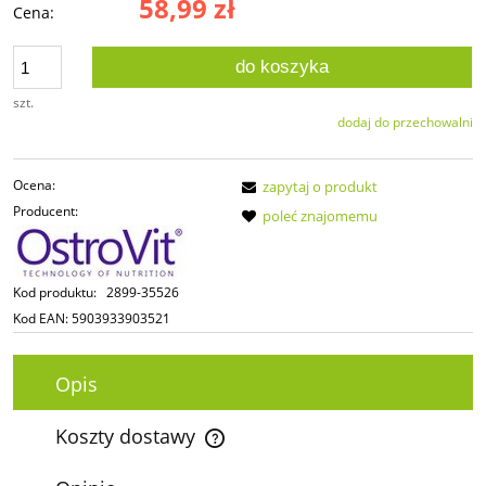
58,99 zł
Cena:
do koszyka
szt.
dodaj do przechowalni
Ocena:
zapytaj o produkt
Producent:
poleć znajomemu
Kod produktu:
2899-35526
Kod EAN:
5903933903521
Opis
Koszty dostawy
Cena nie zawiera ewentualnych kosztów płatności