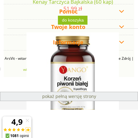
Kenay Tarczyca Bajkalska (60 kap)
51,99 zł
Pomoc
do koszyka
Twoje konto
Informacje
ArsVit - witaminyswanson.pl | ul. Zimowa 49B, 43-230 Goczałkowice Zdrój |
NIP: 6381219140 | REGON: 276280385 | Email:
witaminyswanson@gmail.com
| Telefon:
665 626 833
pokaż pełną wersję strony
Sklep internetowy Shoper Premium
YANGO Korzeń piwonii białej - 5% peonifloryny (90
kap)