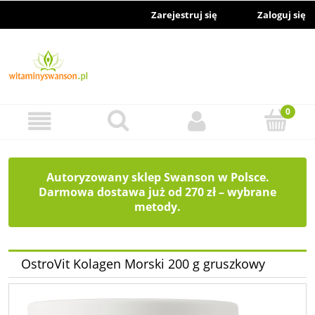
Zarejestruj się
Zaloguj się
Autoryzowany sklep Swanson w Polsce.
Darmowa dostawa już od 270 zł – wybrane
metody.
OstroVit Kolagen Morski 200 g gruszkowy