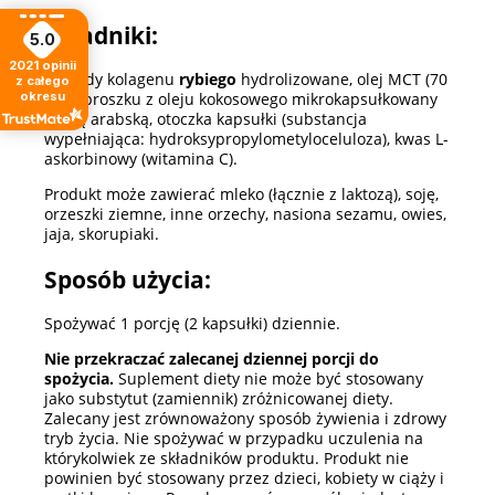
Składniki:
5.0
2021
opinii
Peptydy kolagenu
rybiego
hydrolizowane, olej MCT (70
z całego
okresu
%) w proszku z oleju kokosowego mikrokapsułkowany
gumą arabską, otoczka kapsułki (substancja
wypełniająca: hydroksypropylometyloceluloza), kwas L-
askorbinowy (witamina C).
Produkt może zawierać mleko (łącznie z laktozą), soję,
orzeszki ziemne, inne orzechy, nasiona sezamu, owies,
jaja, skorupiaki.
Sposób użycia:
Spożywać 1 porcję (2 kapsułki) dziennie.
Nie przekraczać zalecanej dziennej porcji do
spożycia.
Suplement diety nie może być stosowany
jako substytut (zamiennik) zróżnicowanej diety.
Zalecany jest zrównoważony sposób żywienia i zdrowy
tryb życia. Nie spożywać w przypadku uczulenia na
którykolwiek ze składników produktu. Produkt nie
powinien być stosowany przez dzieci, kobiety w ciąży i