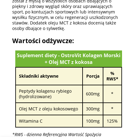
został z myślą o wszystkich osobach dbających o
piękny i zdrowy wygląd skóry oraz uprawiających
sport, po kontuzjach sportowych lub intensywnym
wysiłku fizycznym, w celu regeneracji uszkodzonych
stawów. Dodatek oleju MCT z kokosa docenią także
osoby dbające o sylwetkę.
Wartości odżywcze:
Suplement diety - OstroVit Kolagen Morski
+ Olej MCT z kokosa
%
Składniki aktywne
Porcja
RWS*
Peptydy kolagenu rybiego
600mg
*
(hydrolizowane)
Olej MCT z oleju kokosowego
300mg
*
Witamina C
100mg
125%
*RWS - dzienna Referencyjna Wartość Spożycia