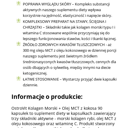
POPRAWA WYGLĄDU SKÓRY – Kompleks substancji
aktywnych naszego suplementu diety wpływa
korzystnie na jędrność, elastyczność i napięcie skóry.
KOMPLEKSOWY PREPARAT NA STAWY, ŚCIĘGNA I
CHRZĄSTKI – Składniki takie jak kolagen morski typu I i
witamina C stosowane wspólnie przyczyniają się do
lepszego funkcjonowania stawów, kości i tkanki łącznej.
ŹRÓDŁO ZDROWYCH KWASÓW TŁUSZCZOWYCH - aż
300 mg oleju MCT z oleju kokosowego w dziennej porcji
naszego suplementu jest świetnym źródłem
średnionasyconych kwasów tłuszczowych, cennych dla
osób dbających o sylwetkę, między innymi na diecie
ketogenicznej.
ŁATWE STOSOWANIE – Wystarczy przyjąć dwie kapsułki
dziennie.
Informacje o produkcie:
OstroVit Kolagen Morski + Olej MCT z kokosa 90
kapsułek to suplement diety w kapsułkach zawierający
trzy składniki aktywne - morski kolagen rybi, olej MCT z
oleju kokosowego oraz witaminę C. Produkt stworzony