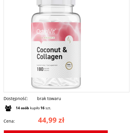
Dostępność:
brak towaru
14
osób
kupiło
16
szt.
44,99 zł
Cena: