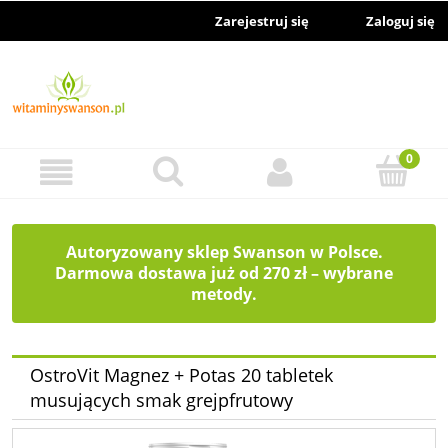
Zarejestruj się
Zaloguj się
Autoryzowany sklep Swanson w Polsce.
Darmowa dostawa już od 270 zł – wybrane
metody.
OstroVit Magnez + Potas 20 tabletek
musujących smak grejpfrutowy