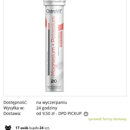
Dostępność:
na wyczerpaniu
Wysyłka w:
24 godziny
Dostawa:
od 9,50 zł
- DPD PICKUP
sprawdź formy dostawy
Cena nie zawiera ewentualnych kosztów płatności
17
osób
kupiło
24
szt.