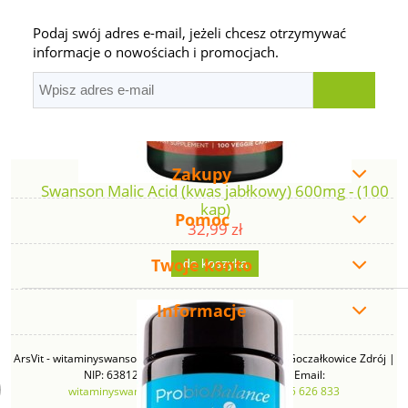
Podaj swój adres e-mail, jeżeli chcesz otrzymywać
informacje o nowościach i promocjach.
Zakupy
Swanson Malic Acid (kwas jabłkowy) 600mg - (100
kap)
Pomoc
32,99 zł
Twoje konto
do koszyka
Informacje
ArsVit - witaminyswanson.pl | ul. Zimowa 49B, 43-230 Goczałkowice Zdrój |
NIP: 6381219140 | REGON: 276280385 | Email:
witaminyswanson@gmail.com
| Telefon:
665 626 833