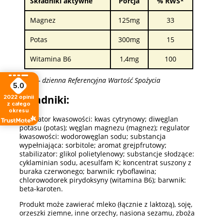
Składniki aktywne
Porcja
% RWS*
Magnez
125mg
33
Potas
300mg
15
Witamina B6
1,4mg
100
*RWS - dzienna Referencyjna Wartość Spożycia
5.0
Składniki:
2022
opinii
z całego
okresu
Regulator kwasowości: kwas cytrynowy; diwęglan
potasu (potas); węglan magnezu (magnez); regulator
kwasowości: wodorowęglan sodu; substancja
wypełniająca: sorbitole; aromat grejpfrutowy;
stabilizator: glikol polietylenowy; substancje słodzące:
cyklaminian sodu, acesulfam K; koncentrat suszony z
buraka czerwonego; barwnik: ryboflawina;
chlorowodorek pirydoksyny (witamina B6); barwnik:
beta-karoten.
Produkt może zawierać mleko (łącznie z laktozą), soję,
orzeszki ziemne, inne orzechy, nasiona sezamu, zboża