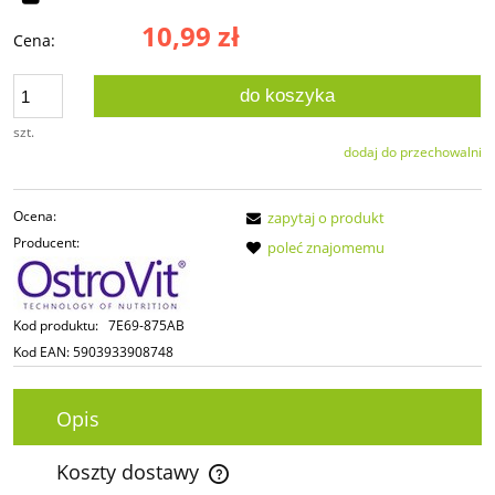
10,99 zł
Cena:
do koszyka
szt.
dodaj do przechowalni
Ocena:
zapytaj o produkt
Producent:
poleć znajomemu
Kod produktu:
7E69-875AB
Kod EAN:
5903933908748
Opis
Koszty dostawy
Cena nie zawiera ewentualnych kosztów płatności