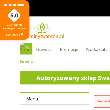
5.0
2021
opinii
z całego okresu
Nowości
Promocje
Krótka data
Jesteś w:
Autoryzowany sklep Swa
Menu
Ten produ