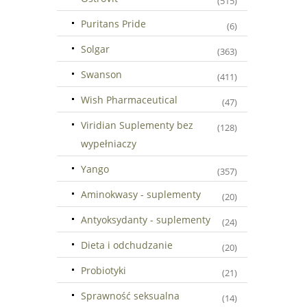
(515)
Puritans Pride
(6)
Solgar
(363)
Swanson
(411)
Wish Pharmaceutical
(47)
Viridian Suplementy bez
(128)
wypełniaczy
Yango
(357)
Aminokwasy - suplementy
(20)
Antyoksydanty - suplementy
(24)
Dieta i odchudzanie
(20)
Probiotyki
(21)
Sprawność seksualna
(14)