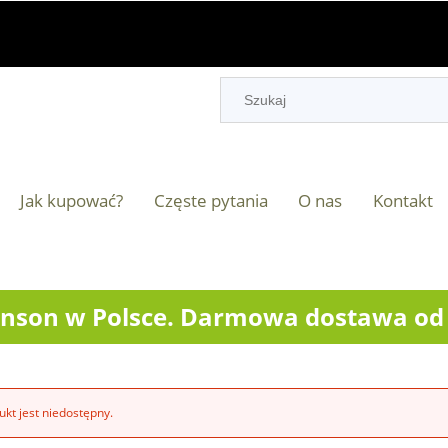
Jak kupować?
Częste pytania
O nas
Kontakt
nson w Polsce. Darmowa dostawa od 2
kt jest niedostępny.