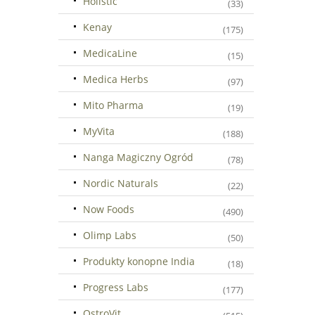
Holistic
(33)
Kenay
(175)
MedicaLine
(15)
Medica Herbs
(97)
Mito Pharma
(19)
MyVita
(188)
Nanga Magiczny Ogród
(78)
Nordic Naturals
(22)
Now Foods
(490)
Olimp Labs
(50)
Produkty konopne India
(18)
Progress Labs
(177)
OstroVit