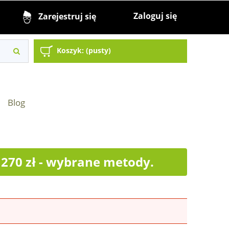
Zaloguj się
Zarejestruj się
Koszyk:
(pusty)
Blog
70 zł - wybrane metody.