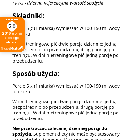
*RWS - dzienna Referencyjna Wartość Spożycia
Składniki:
5.0
Porcję 5 g (1 miarka) wymieszać w 100-150 ml wody
lub soku.
2016
opinii
z całego
okresu
W dni treningowe pić dwie porcje dziennie: jedną
bezpośrednio po przebudzeniu, drugą porcję po
treningu. W dni nietreningowe pić jedną porcję po
przebudzeniu.
Sposób użycia:
Porcję 5 g (1 miarka) wymieszać w 100-150 ml wody
lub soku.
W dni treningowe pić dwie porcje dziennie: jedną
bezpośrednio po przebudzeniu, drugą porcję po
treningu. W dni nietreningowe pić jedną porcję po
przebudzeniu.
Nie przekraczać zalecanej dziennej porcji do
spożycia.
Suplement diety nie może być stosowany
jako substytut (zamiennik) zróżnicowanej diety.