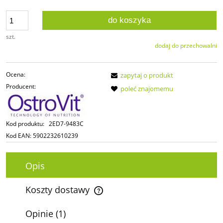
do koszyka
szt.
dodaj do przechowalni
Ocena:
zapytaj o produkt
Producent:
poleć znajomemu
Kod produktu:
2ED7-9483C
Kod EAN:
5902232610239
Opis
Koszty dostawy
Cena nie zawiera ewentualnych kosztów płatności
Opinie
(1)