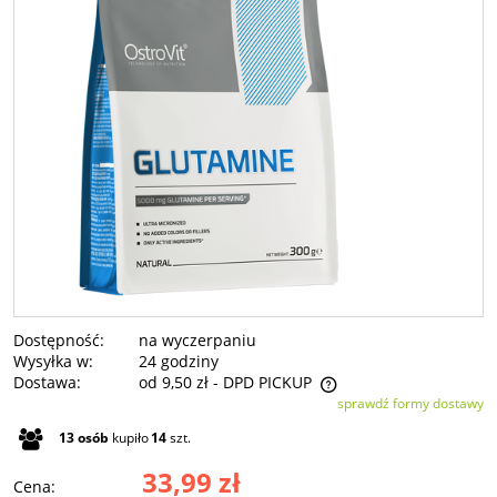
Dostępność:
na wyczerpaniu
Wysyłka w:
24 godziny
Dostawa:
od 9,50 zł
- DPD PICKUP
sprawdź formy dostawy
Cena nie zawiera ewentualnych kosztów płatności
13
osób
kupiło
14
szt.
33,99 zł
Cena: