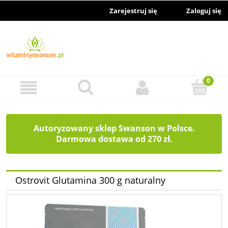
Zarejestruj się
Zaloguj się
Autoryzowany sklep Swanson w Polsce.
Darmowa dostawa od 270 zł.
Ostrovit Glutamina 300 g naturalny