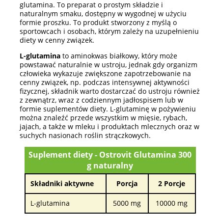
glutamina. To preparat o prostym składzie i
naturalnym smaku, dostępny w wygodnej w użyciu
formie proszku. To produkt stworzony z myślą o
sportowcach i osobach, którym zależy na uzupełnieniu
diety w cenny związek.
L-glutamina
to aminokwas białkowy, który może
powstawać naturalnie w ustroju, jednak gdy organizm
człowieka wykazuje zwiększone zapotrzebowanie na
cenny związek, np. podczas intensywnej aktywności
fizycznej, składnik warto dostarczać do ustroju również
z zewnątrz, wraz z codziennym jadłospisem lub w
formie suplementów diety. L-glutaminę w pożywieniu
można znaleźć przede wszystkim w mięsie, rybach,
jajach, a także w mleku i produktach mlecznych oraz w
suchych nasionach roślin strączkowych.
Suplement diety - Ostrovit Glutamina 300
g naturalny
Składniki aktywne
Porcja
2 Porcje
L-glutamina
5000 mg
10000 mg