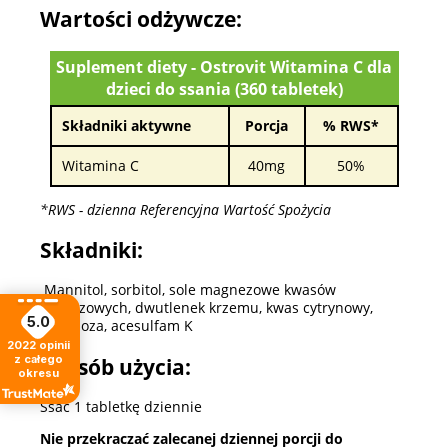
Wartości odżywcze:
Suplement diety - Ostrovit Witamina C dla
dzieci do ssania (360 tabletek)
Składniki aktywne
Porcja
% RWS*
Witamina C
40mg
50%
*RWS - dzienna Referencyjna Wartość Spożycia
Składniki:
Mannitol, sorbitol, sole magnezowe kwasów
tłuszczowych, dwutlenek krzemu, kwas cytrynowy,
5.0
sukraloza, acesulfam K
2022
opinii
z całego
Sposób użycia:
okresu
Ssać 1 tabletkę dziennie
Nie przekraczać zalecanej dziennej porcji do