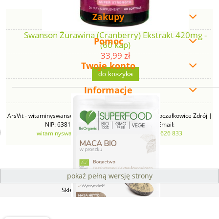
Zakupy
Swanson Żurawina (Cranberry) Ekstrakt 420mg -
Pomoc
(60 kap)
33,99 zł
Twoje konto
do koszyka
Informacje
ArsVit - witaminyswanson.pl | ul. Zimowa 49B, 43-230 Goczałkowice Zdrój |
NIP: 6381219140 | REGON: 276280385 | Email:
witaminyswanson@gmail.com
| Telefon:
665 626 833
pokaż pełną wersję strony
Sklep internetowy Shoper Premium