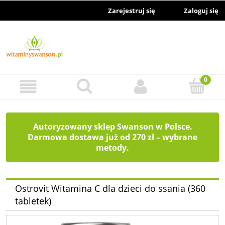
Zarejestruj się
Zaloguj się
Autoryzowany sklep Swanson w Polsce.
Darmowa dostawa już od 270 zł – wybrane
metody.
Ostrovit Witamina C dla dzieci do ssania (360
tabletek)