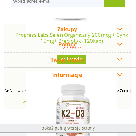
Zakupy
Progress Labs Selen Organiczny 200mcg + Cynk
15mg+ Prebiotyk (120kap)
Pomoc
27,99 zł
Twoje konto
do koszyka
Informacje
ArsVit - witaminyswanson.pl | ul. Zimowa 49B, 43-230 Goczałkowice Zdrój |
NIP: 6381219140 | REGON: 276280385 | Email:
witaminyswanson@gmail.com
| Telefon:
665 626 833
pokaż pełną wersję strony