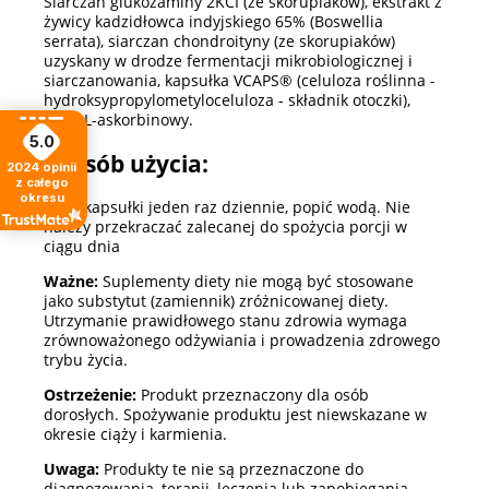
Siarczan glukozaminy 2KCI (ze skorupiaków), ekstrakt z
żywicy kadzidłowca indyjskiego 65% (Boswellia
serrata), siarczan chondroityny (ze skorupiaków)
uzyskany w drodze fermentacji mikrobiologicznej i
siarczanowania, kapsułka VCAPS® (celuloza roślinna -
hydroksypropylometyloceluloza - składnik otoczki),
kwas L-askorbinowy.
5.0
Sposób użycia:
2024
opinii
z całego
okresu
Dwie kapsułki jeden raz dziennie, popić wodą. Nie
należy przekraczać zalecanej do spożycia porcji w
ciągu dnia
Ważne:
Suplementy diety nie mogą być stosowane
jako substytut (zamiennik) zróżnicowanej diety.
Utrzymanie prawidłowego stanu zdrowia wymaga
zrównoważonego odżywiania i prowadzenia zdrowego
trybu życia.
Ostrzeżenie:
Produkt przeznaczony dla osób
dorosłych. Spożywanie produktu jest niewskazane w
okresie ciąży i karmienia.
Uwaga:
Produkty te nie są przeznaczone do
diagnozowania, terapii, leczenia lub zapobiegania