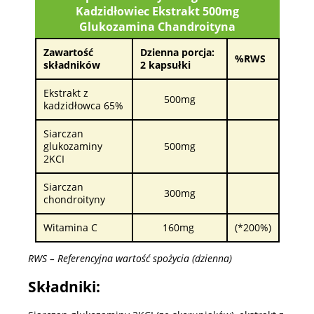
Kadzidłowiec Ekstrakt 500mg
Glukozamina Chandroityna
Zawartość
Dzienna porcja:
%RWS
składników
2 kapsułki
Ekstrakt z
500mg
kadzidłowca 65%
Siarczan
glukozaminy
500mg
2KCI
Siarczan
300mg
chondroityny
Witamina C
160mg
(*200%)
RWS – Referencyjna wartość spożycia (dzienna)
Składniki: