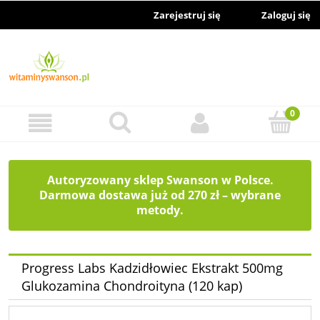
Zarejestruj się
Zaloguj się
Autoryzowany sklep Swanson w Polsce.
Darmowa dostawa już od 270 zł – wybrane
metody.
Progress Labs Kadzidłowiec Ekstrakt 500mg
Glukozamina Chondroityna (120 kap)