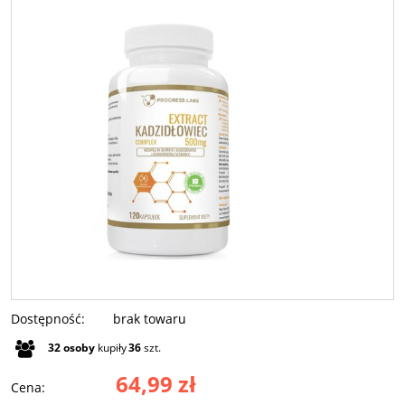
Dostępność:
brak towaru
32
osoby
kupiły
36
szt.
64,99 zł
Cena: