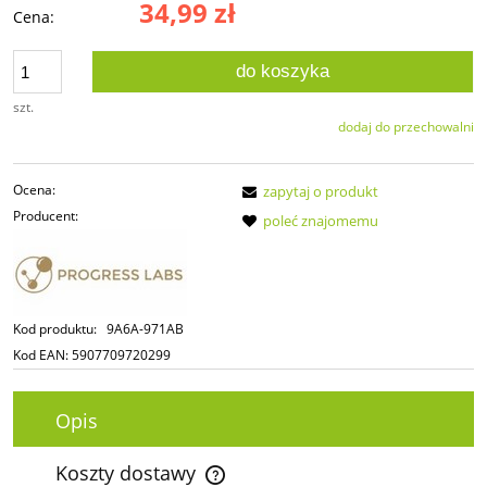
34,99 zł
Cena:
do koszyka
szt.
dodaj do przechowalni
Ocena:
zapytaj o produkt
Producent:
poleć znajomemu
Kod produktu:
9A6A-971AB
Kod EAN:
5907709720299
Opis
Koszty dostawy
Cena nie zawiera ewentualnych kosztów płatności