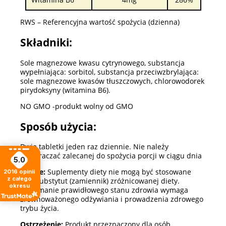
RWS – Referencyjna wartość spożycia (dzienna)
Składniki:
Sole magnezowe kwasu cytrynowego, substancja
wypełniająca: sorbitol, substancja przeciwzbrylająca:
sole magnezowe kwasów tłuszczowych, chlorowodorek
pirydoksyny (witamina B6).
NO GMO -produkt wolny od GMO
Sposób użycia:
Dwie tabletki jeden raz dziennie. Nie należy
przekraczać zalecanej do spożycia porcji w ciągu dnia
5.0
Ważne:
Suplementy diety nie mogą być stosowane
2016
opinii
z całego
jako substytut (zamiennik) zróżnicowanej diety.
okresu
Utrzymanie prawidłowego stanu zdrowia wymaga
zrównoważonego odżywiania i prowadzenia zdrowego
trybu życia.
Ostrzeżenie:
Produkt przeznaczony dla osób