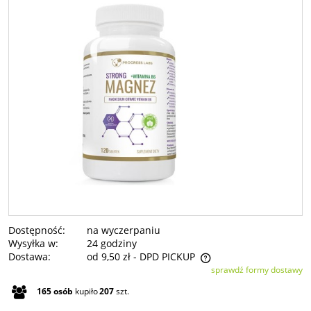
Dostępność:
na wyczerpaniu
Wysyłka w:
24 godziny
Dostawa:
od 9,50 zł
- DPD PICKUP
sprawdź formy dostawy
Cena nie zawiera ewentualnych kosztów płatności
165
osób
kupiło
207
szt.