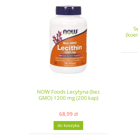
S
(koe
NOW Foods Lecytyna (bez
GMO) 1200 mg (200 kap)
68,99 zł
do koszyka