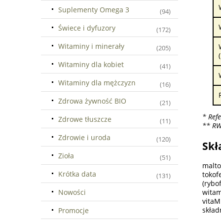
Suplementy Omega 3
(94)
Świece i dyfuzory
(172)
Witaminy i minerały
(205)
Witaminy dla kobiet
(41)
Witaminy dla mężczyzn
(16)
Zdrowa żywność BIO
(21)
* Ref
Zdrowe tłuszcze
(11)
** RW
Zdrowie i uroda
(120)
Skł
Zioła
(51)
malto
Krótka data
toko
(131)
(rybo
Nowości
witam
vitaM
składn
Promocje