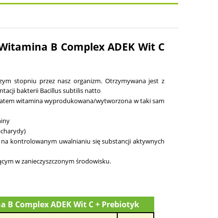
osztów
 Witamina B Complex ADEK Wit C
zym stopniu przez nasz organizm. Otrzymywana jest z
ji bakterii Bacillus subtilis natto
 to zatem witamina wyprodukowana/wytworzona w taki sam
miny
acharydy)
 na kontrolowanym uwalnianiu się substancji aktywnych
yjącym w zanieczyszczonym środowisku.
a B Complex ADEK Wit C + Prebiotyk