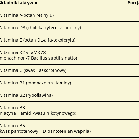
Składniki aktywne
Porcj
Witamina A(octan retinylu)
Witamina D3 (cholekalcyferol z lanoliny)
Witamina E (octan DL-alfa-tokoferylu)
Witamina K2 vitaMK7®
(menachinon-7 Bacillus subtilis natto)
Witamina C (kwas l-askorbinowy)
Witamina B1 (monoazotan tiaminy)
Witamina B2 (ryboflawina)
Witamina B3
(niacyna – amid kwasu nikotynowego)
Witamina B5
(kwas pantotenowy – D-pantotenian wapnia)