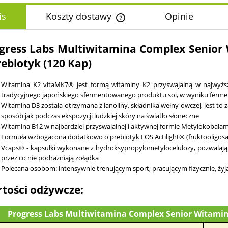
is
Koszty dostawy
Opinie
Cena nie zawiera ewentualnych k
gress Labs Multiwitamina Complex Senior
płatności
rebiotyk (120 Kap)
Witamina K2 vitaMK7® jest formą witaminy K2 przyswajalną w najwyżs
tradycyjnego japońskiego sfermentowanego produktu soi, w wyniku fermentac
Witamina D3 została otrzymana z lanoliny, składnika wełny owczej, jest
sposób jak podczas ekspozycji ludzkiej skóry na światło słoneczne
Witamina B12 w najbardziej przyswajalnej i aktywnej formie Metylokobala
Formuła wzbogacona dodatkowo o prebiotyk FOS Actilight® (fruktooligos
Vcaps® - kapsułki wykonane z hydroksypropylometylocelulozy, pozwalają
przez co nie podrażniają żołądka
Polecana osobom: intensywnie trenującym sport, pracującym fizycznie, ż
tości odżywcze:
Progress Labs Multiwitamina Complex Senior Witamin