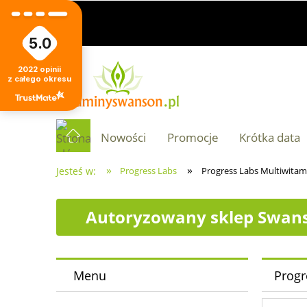
5.0
2022
opinii
z całego okresu
Nowości
Promocje
Krótka data
»
»
Jesteś w:
Progress Labs
Progress Labs Multiwitam
Autoryzowany sklep Swans
Menu
Progr