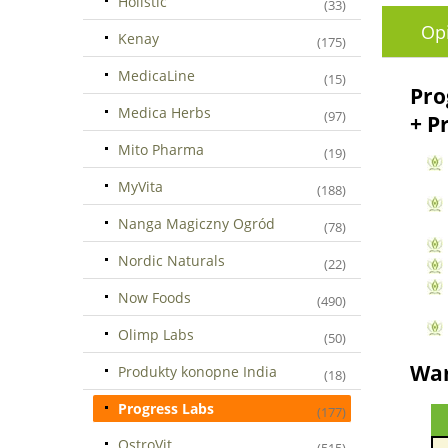
Holistic
(33)
Op
Kenay
(175)
MedicaLine
(15)
Pro
Medica Herbs
(97)
+ P
Mito Pharma
(19)
MyVita
(188)
Nanga Magiczny Ogród
(78)
Nordic Naturals
(22)
Now Foods
(490)
Olimp Labs
(50)
War
Produkty konopne India
(18)
Progress Labs
(177)
OstroVit