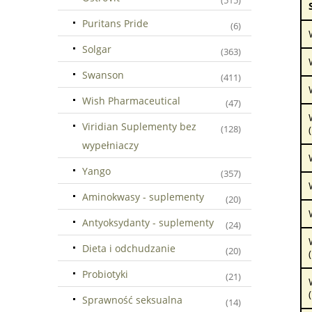
(515)
Puritans Pride
(6)
Solgar
(363)
Swanson
(411)
Wish Pharmaceutical
(47)
Viridian Suplementy bez
(128)
wypełniaczy
Yango
(357)
Aminokwasy - suplementy
(20)
Antyoksydanty - suplementy
(24)
Dieta i odchudzanie
(20)
Probiotyki
(21)
Sprawność seksualna
(14)