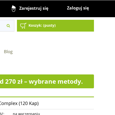
Zaloguj się
Zarejestruj się
Koszyk:
(pusty)
Blog
 270 zł – wybrane metody.
Complex (120 Kap)
ść:
na wyczerpaniu