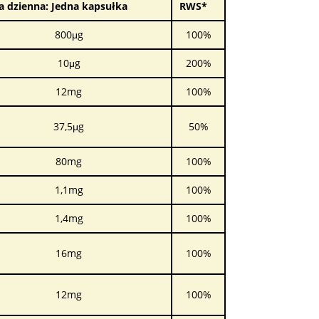
a dzienna: Jedna kapsułka
RWS*
800μg
100%
10μg
200%
12mg
100%
37,5μg
50%
80mg
100%
1,1mg
100%
1,4mg
100%
16mg
100%
12mg
100%