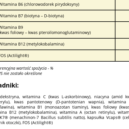
Witamina B6 (chlorowodorek pirydoksyny)
Witamina B7 (biotyna – D-biotyna)
Witamina B9
(kwas foliowy – kwas pteroilomonoglutaminowy)
Witamina B12 (metylokobalamina)
FOS (Actilight®)
erencyjna wartość spożycia - %
S nie zostało określone
adniki:
dekstryna, witamina C (kwas L-askorbinowy), niacyna (amid k
ferylu), kwas pantotenowy (D-pantotenian wapnia), witamina
flawina), witamina B1 (monoazotan tiaminy), kwas foliowy (kwas
ina B12 (metylokobalamina), witamina A (octan retinylu), witam
K7® (menachinon-7 Bacillus subtilis natto), kapsułka Vcaps® (cel
ik otoczki), FOS (Actilight®)