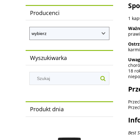
Spo
Producenci
1 kap
Waż
prawi
Ostr
karmi
Wyszukiwarka
Uwag
choró
18 ro
niepo
Prz
Przec
Przec
Produkt dnia
Inf
Best 