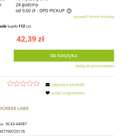
w:
24 godziny
od 9,50 zł
- DPD PICKUP
sprawdź formy dostawy
ie zawiera ewentualnych kosztów
osób
kupiło
112
szt.
ści
42,39 zł
do koszyka
.
dodaj do przechowalni
zapytaj o produkt
poleć znajomemu
tu:
9C43-44087
907709720176