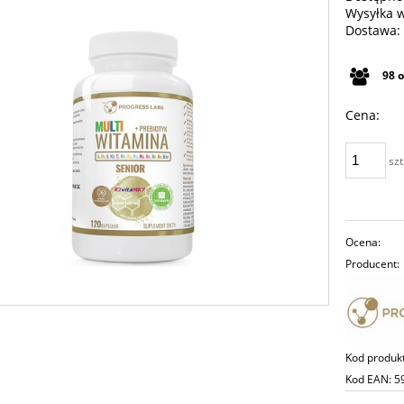
Wysyłka 
Dostawa:
Cena n
98
płatno
Cena:
szt
Ocena:
Producent:
Kod produk
Kod EAN:
5