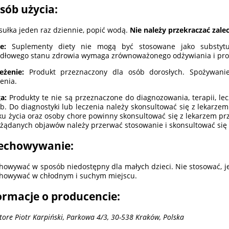
sób użycia:
sułka jeden raz dziennie, popić wodą.
Nie należy przekraczać zalec
ne:
Suplementy diety nie mogą być stosowane jako substytut
dłowego stanu zdrowia wymaga zrównoważonego odżywiania i pro
zeżenie:
Produkt przeznaczony dla osób dorosłych. Spożywani
enia.
a:
Produkty te nie są przeznaczone do diagnozowania, terapii, lec
b. Do diagnostyki lub leczenia należy skonsultować się z lekarzem.
ku życia oraz osoby chore powinny skonsultować się z lekarzem p
żądanych objawów należy przerwać stosowanie i skonsultować się 
echowywanie:
howywać w sposób niedostępny dla małych dzieci. Nie stosować, je
howywać w chłodnym i suchym miejscu.
ormacje o producencie:
Store Piotr Karpiński, Parkowa 4/3, 30-538 Kraków, Polska