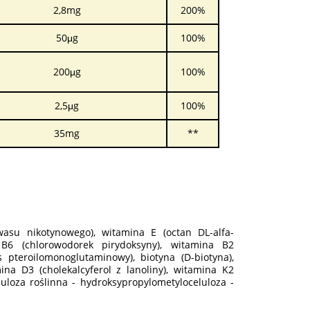
2,8mg
200%
50μg
100%
200μg
100%
2,5μg
100%
35mg
**
wasu nikotynowego), witamina E (octan DL-alfa-
 B6 (chlorowodorek pirydoksyny), witamina B2
 pteroilomonoglutaminowy), biotyna (D-biotyna),
ina D3 (cholekalcyferol z lanoliny), witamina K2
uloza roślinna - hydroksypropylometyloceluloza -