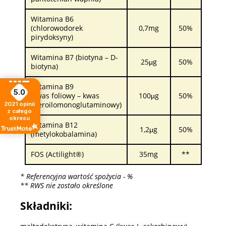
Witamina B6
(chlorowodorek
0,7mg
50%
pirydoksyny)
Witamina B7 (biotyna – D-
25μg
50%
biotyna)
Witamina B9
5.0
(kwas foliowy – kwas
100μg
50%
pteroilomonoglutaminowy)
2021
opinii
z całego
okresu
Witamina B12
1,2μg
50%
(metylokobalamina)
FOS (Actilight®)
35mg
**
* Referencyjna wartość spożycia - %
** RWS nie zostało określone
Składniki: