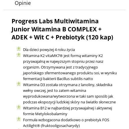
Opinie
Progress Labs Multiwitamina
Junior Witamina B COMPLEX +
ADEK + Wit C + Prebiotyk (120 kap)
Dla dzieci powyżej 4 roku życia
Witamina K2 vitaMK7® jest formą witaminy K2
przyswajalną w najwyższym stopniu przez nasz
organizm. Otrzymywana jest z tradycyjnego
japońskiego sfermentowanego produktu soi, w wyniku
fermentacji bakterii Bacillus subtilis natto
Witamina D3 została otrzymana z lanoliny, składnika
wełny owczej, jest to zatem witamina
wyprodukowana/wytworzona w taki sam sposób jak
podczas ekspozycji ludzkiej skóry na światło słoneczne
Witamina B12 w najbardziej przyswajalnej i aktywnej
formie Metylokobalaminy
Formuła wzbogacona dodatkowo o prebiotyk FOS
Actilight® (fruktooligosacharydy)