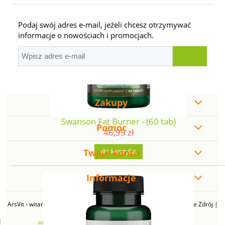
Podaj swój adres e-mail, jeżeli chcesz otrzymywać
informacje o nowościach i promocjach.
Zakupy
Swanson Fat Burner - (60 tab)
Pomoc
46,99 zł
Twoje konto
do koszyka
Informacje
ArsVit - witaminyswanson.pl | ul. Zimowa 49B, 43-230 Goczałkowice Zdrój |
NIP: 6381219140 | REGON: 276280385 | Email:
witaminyswanson@gmail.com
| Telefon:
665 626 833