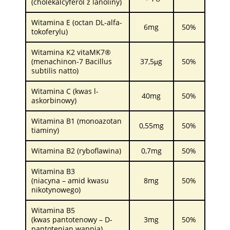
(cholekalcyferol z lanoliny)
Witamina E (octan DL-alfa-
6mg
50%
tokoferylu)
Witamina K2 vitaMK7®
(menachinon-7 Bacillus
37,5μg
50%
subtilis natto)
Witamina C (kwas l-
40mg
50%
askorbinowy)
Witamina B1 (monoazotan
0,55mg
50%
tiaminy)
Witamina B2 (ryboflawina)
0,7mg
50%
Witamina B3
(niacyna – amid kwasu
8mg
50%
nikotynowego)
Witamina B5
(kwas pantotenowy – D-
3mg
50%
pantotenian wapnia)