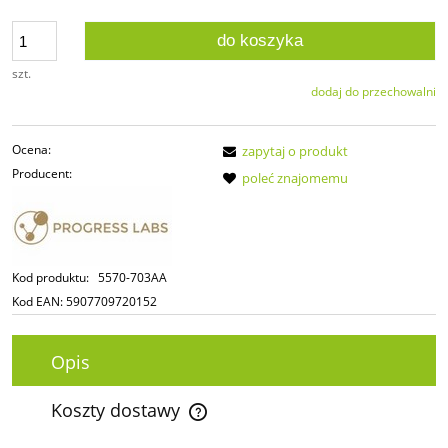
do koszyka
szt.
dodaj do przechowalni
Ocena:
zapytaj o produkt
Producent:
poleć znajomemu
Kod produktu:
5570-703AA
Kod EAN:
5907709720152
Opis
Koszty dostawy
Cena nie zawiera ewentualnych kosztów płatności