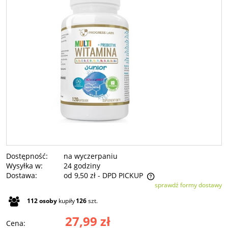
Dostępność:
na wyczerpaniu
Wysyłka w:
24 godziny
Dostawa:
od 9,50 zł
- DPD PICKUP
sprawdź formy dostawy
Cena nie zawiera ewentualnych kosztów płatności
112
osoby
kupiły
126
szt.
27,99 zł
Cena: