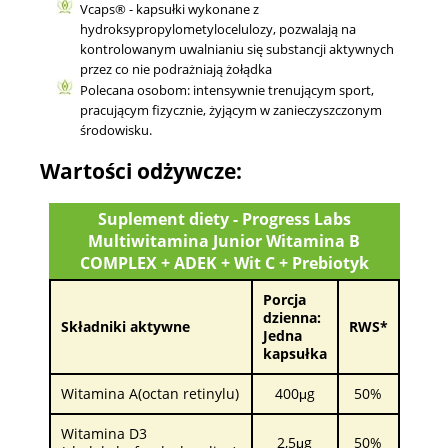
Vcaps® - kapsułki wykonane z
hydroksypropylometylocelulozy, pozwalają na
kontrolowanym uwalnianiu się substancji aktywnych
przez co nie podrażniają żołądka
Polecana osobom: intensywnie trenującym sport,
pracującym fizycznie, żyjącym w zanieczyszczonym
środowisku.
Wartości odżywcze:
Suplement diety - Progress Labs
Multiwitamina Junior Witamina B
COMPLEX + ADEK + Wit C + Prebiotyk
Porcja
dzienna:
Składniki aktywne
RWS*
Jedna
kapsułka
Witamina A(octan retinylu)
400μg
50%
Witamina D3
2,5μg
50%