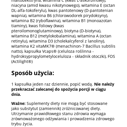
maltodekstryna, witamina C (kwas L-askorbinowy),
niacyna (amid kwasu nikotynowego), witamina E (octan
DL-alfa-tokoferylu), kwas pantotenowy (D-pantotenian
wapnia), witamina B6 (chlorowodorek pirydoksyny),
witamina B2 (ryboflawina), witamina B1 (monoazotan
tiaminy), kwas foliowy (kwas
pteroilomonoglutaminowy), biotyna (D-biotyna),
witamina B12 (metylokobalamina), witamina A (octan
retinylu), witamina D3 (cholekalcyferol z lanoliny),
witamina K2 vitaMK7® (menachinon-7 Bacillus subtilis
natto), kapsułka Vcaps® (celuloza roślinna -
hydroksypropylometyloceluloza - składnik otoczki), FOS
(Actilight®)
Sposób użycia:
1 kapsułka jeden raz dziennie, popić wodą.
Nie należy
przekraczać zalecanej do spożycia porcji w ciągu
dnia.
Ważne:
Suplementy diety nie mogą być stosowane
jako substytut (zamiennik) zróżnicowanej diety.
Utrzymanie prawidłowego stanu zdrowia wymaga
zrównoważonego odżywiania i prowadzenia zdrowego
trybu życia.