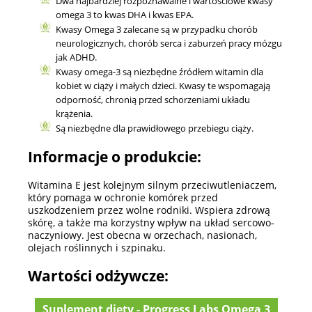
Dwa najbardziej rozpoznawalne i wartościowe kwasy
omega 3 to kwas DHA i kwas EPA.
Kwasy Omega 3 zalecane są w przypadku chorób
neurologicznych, chorób serca i zaburzeń pracy mózgu
jak ADHD.
Kwasy omega-3 są niezbędne źródłem witamin dla
kobiet w ciąży i małych dzieci. Kwasy te wspomagają
odporność, chronią przed schorzeniami układu
krążenia.
Są niezbędne dla prawidłowego przebiegu ciąży.
Informacje o produkcie:
Witamina E jest kolejnym silnym przeciwutleniaczem,
który pomaga w ochronie komórek przed
uszkodzeniem przez wolne rodniki. Wspiera zdrową
skórę, a także ma korzystny wpływ na układ sercowo-
naczyniowy. Jest obecna w orzechach, nasionach,
olejach roślinnych i szpinaku.
Wartości odżywcze:
Suplement diety - Progress Labs Omega 3