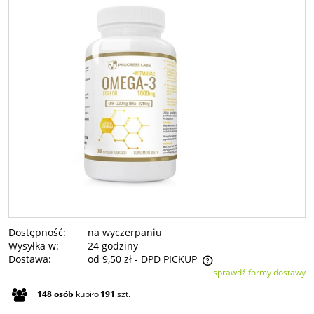
Dostępność:
na wyczerpaniu
Wysyłka w:
24 godziny
Dostawa:
od 9,50 zł
- DPD PICKUP
sprawdź formy dostawy
Cena nie zawiera ewentualnych kosztów płatności
148
osób
kupiło
191
szt.