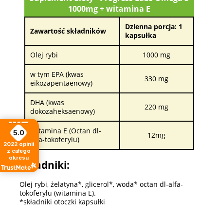
1000mg + witamina E
Dzienna porcja: 1
Zawartość składników
kapsułka
Olej rybi
1000 mg
w tym EPA (kwas
330 mg
eikozapentaenowy)
DHA (kwas
220 mg
dokozaheksaenowy)
Witamina E (Octan dl-
5.0
12mg
alfa-tokoferylu)
2022
opinii
z całego
okresu
Składniki:
Olej rybi, żelatyna*, glicerol*, woda* octan dl-alfa-
tokoferylu (witamina E).
*składniki otoczki kapsułki