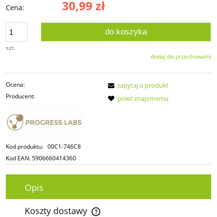
30,99 zł
Cena:
do koszyka
szt.
dodaj do przechowalni
Ocena:
zapytaj o produkt
Producent:
poleć znajomemu
Kod produktu:
00C1-746C8
Kod EAN:
5906660414360
Opis
Koszty dostawy
Cena nie zawiera ewentualnych kosztów płatności