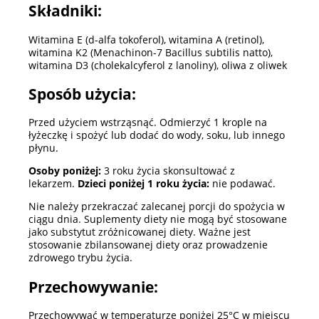
Składniki:
Witamina E (d-alfa tokoferol), witamina A (retinol),
witamina K2 (Menachinon-7 Bacillus subtilis natto),
witamina D3 (cholekalcyferol z lanoliny), oliwa z oliwek
Sposób użycia:
Przed użyciem wstrząsnąć. Odmierzyć 1 krople na
łyżeczkę i spożyć lub dodać do wody, soku, lub innego
płynu.
Osoby poniżej:
3 roku życia skonsultować z
lekarzem.
Dzieci poniżej 1 roku życia:
nie podawać.
Nie należy przekraczać zalecanej porcji do spożycia w
ciągu dnia. Suplementy diety nie mogą być stosowane
jako substytut zróżnicowanej diety. Ważne jest
stosowanie zbilansowanej diety oraz prowadzenie
zdrowego trybu życia.
Przechowywanie:
Przechowywać w temperaturze poniżej 25°C w miejscu