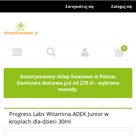
Zarejestruj się
Zaloguj się
Autoryzowany sklep Swanson w Polsce.
Darmowa dostawa już od 270 zł – wybrane
metody.
Progress Labs Witamina ADEK Junior w
kroplach dla dzieci 30ml