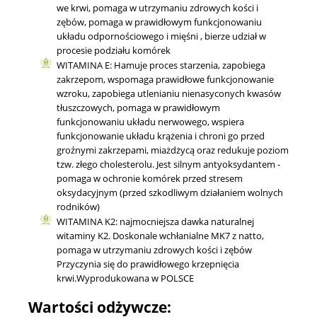
we krwi, pomaga w utrzymaniu zdrowych kości i
zębów, pomaga w prawidłowym funkcjonowaniu
układu odpornościowego i mięśni , bierze udział w
procesie podziału komórek
WITAMINA E: Hamuje proces starzenia, zapobiega
zakrzepom, wspomaga prawidłowe funkcjonowanie
wzroku, zapobiega utlenianiu nienasyconych kwasów
tłuszczowych, pomaga w prawidłowym
funkcjonowaniu układu nerwowego, wspiera
funkcjonowanie układu krążenia i chroni go przed
groźnymi zakrzepami, miażdżycą oraz redukuje poziom
tzw. złego cholesterolu. Jest silnym antyoksydantem -
pomaga w ochronie komórek przed stresem
oksydacyjnym (przed szkodliwym działaniem wolnych
rodników)
WITAMINA K2: najmocniejsza dawka naturalnej
witaminy K2. Doskonale wchłanialne MK7 z natto,
pomaga w utrzymaniu zdrowych kości i zębów
Przyczynia się do prawidłowego krzepnięcia
krwi.Wyprodukowana w POLSCE
Wartości odżywcze: