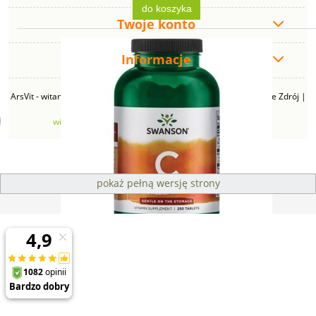
do koszyka
Twoje konto
Informacje
ArsVit - witaminyswanson.pl | ul. Zimowa 49B, 43-230 Goczałkowice Zdrój |
NIP: 6381219140 | REGON: 276280385 | Email:
witaminyswanson@gmail.com
| Telefon:
665 626 833
pokaż pełną wersję strony
Sklep internetowy Shoper Premium
Swanson Buforowana Witamina C 1000mg - (250
tab)
142,00 zł
do koszyka