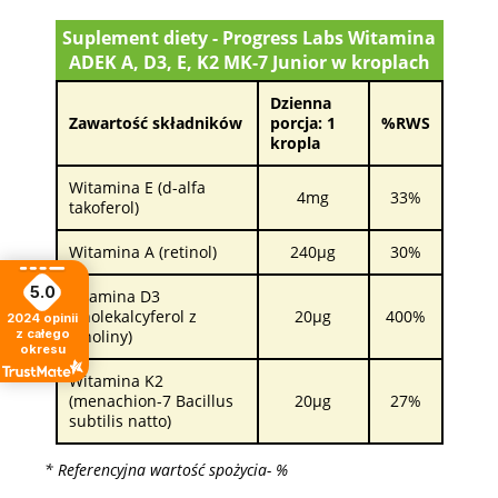
Suplement diety - Progress Labs Witamina
ADEK A, D3, E, K2 MK-7 Junior w kroplach
Dzienna
Zawartość składników
porcja: 1
%RWS
kropla
Witamina E (d-alfa
4mg
33%
takoferol)
Witamina A (retinol)
240µg
30%
5.0
Wtamina D3
(cholekalcyferol z
20µg
400%
2024
opinii
lanoliny)
z całego
okresu
Witamina K2
(menachion-7 Bacillus
20µg
27%
subtilis natto)
* Referencyjna wartość spożycia- %