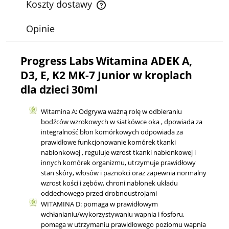
Koszty dostawy
Cena nie zawiera ewentualnych kosztów płatności
Opinie
Progress Labs Witamina ADEK A,
D3, E, K2 MK-7 Junior w kroplach
dla dzieci 30ml
Witamina A: Odgrywa ważną rolę w odbieraniu
bodźców wzrokowych w siatkówce oka , dpowiada za
integralność błon komórkowych odpowiada za
prawidłowe funkcjonowanie komórek tkanki
nabłonkowej , reguluje wzrost tkanki nabłonkowej i
innych komórek organizmu, utrzymuje prawidłowy
stan skóry, włosów i paznokci oraz zapewnia normalny
wzrost kości i zębów, chroni nabłonek układu
oddechowego przed drobnoustrojami
WITAMINA D: pomaga w prawidłowym
wchłanianiu/wykorzystywaniu wapnia i fosforu,
pomaga w utrzymaniu prawidłowego poziomu wapnia