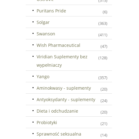
(515)
Puritans Pride
(6)
Solgar
(363)
Swanson
(411)
Wish Pharmaceutical
(47)
Viridian Suplementy bez
(128)
wypełniaczy
Yango
(357)
Aminokwasy - suplementy
(20)
Antyoksydanty - suplementy
(24)
Dieta i odchudzanie
(20)
Probiotyki
(21)
Sprawność seksualna
(14)