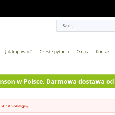
Jak kupować?
Częste pytania
O nas
Kontakt
nson w Polsce. Darmowa dostawa od 2
kt jest niedostępny.