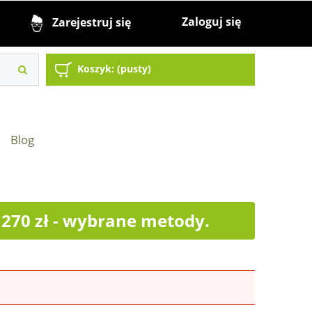
Zaloguj się
Zarejestruj się
Koszyk:
(pusty)
Blog
70 zł - wybrane metody.