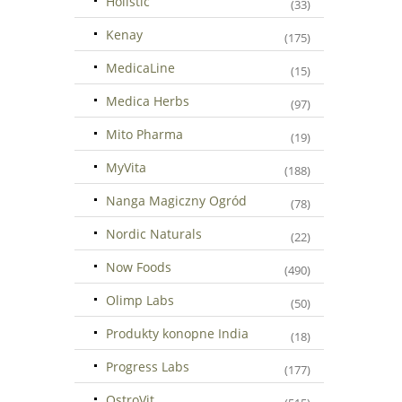
Holistic
(33)
Kenay
(175)
MedicaLine
(15)
Medica Herbs
(97)
Mito Pharma
(19)
MyVita
(188)
Nanga Magiczny Ogród
(78)
Nordic Naturals
(22)
Now Foods
(490)
Olimp Labs
(50)
Produkty konopne India
(18)
Progress Labs
(177)
OstroVit