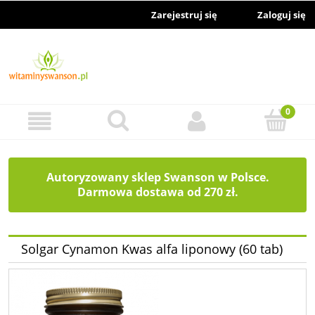
Zarejestruj się
Zaloguj się
Autoryzowany sklep Swanson w Polsce.
Darmowa dostawa od 270 zł.
Solgar Cynamon Kwas alfa liponowy (60 tab)