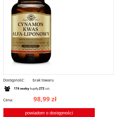
Dostępność:
brak towaru
174
osoby
kupiły
272
szt.
98,99 zł
Cena:
powiadom o dostępności