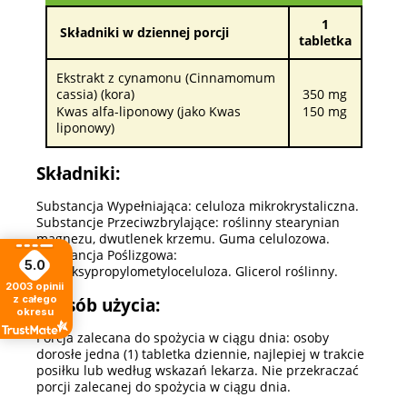
1
Składniki w dziennej porcji
tabletka
Ekstrakt z cynamonu (Cinnamomum
cassia) (kora)
350 mg
Kwas alfa-liponowy (jako Kwas
150 mg
liponowy)
Składniki:
Substancja Wypełniająca: celuloza mikrokrystaliczna.
Substancje Przeciwzbrylające: roślinny stearynian
magnezu, dwutlenek krzemu. Guma celulozowa.
Substancja Poślizgowa:
5.0
hydroksypropylometyloceluloza. Glicerol roślinny.
2003
opinii
z całego
Sposób użycia:
okresu
Porcja zalecana do spożycia w ciągu dnia: osoby
dorosłe jedna (1) tabletka dziennie, najlepiej w trakcie
posiłku lub według wskazań lekarza. Nie przekraczać
porcji zalecanej do spożycia w ciągu dnia.