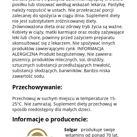
posiłku lub stosować według wskazań lekarza. Pastylkę
należy rozpuścić w ustach. Nie przekraczać porcji
zalecanej do spożycia w ciągu dnia. Suplement diety
nie jest substytutem zróżnicowanej diety.
Zrównoważona dieta oraz zdrowy tryb życia są ważne.
Kobiety w ciąży, matki karmiące oraz osoby zażywające
leki lub chore, powinny przed zażyciem preparatu
skonsultować się z lekarzem. Nie spożywać innych
produktów zawierającymi cynk. INFORMACJA
ALERGICZNA Produkt bezglutenowy. Nie zawiera:
pszenicy, produktów mlecznych, soi, drożdży,
sztucznych substancji przedłużających trwałość,
substancji słodzących, barwników. Bardzo niska
zawartość sodu.
Przechowywanie:
Przechowuj w suchym miejscu w temperaturze 15-
25°C. Nie zamrażaj. Suplement diety przechowuj w
sposób niedostępny dla małych dzieci.
Informacje o producencie:
Solgar
produkuje swoje
witaminy od ponad 70 lat.