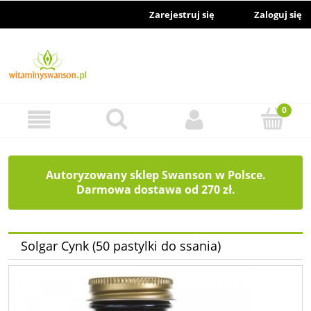
Zarejestruj się
Zaloguj się
Autoryzowany sklep Swanson w Polsce.
Darmowa dostawa od 270 zł.
Solgar Cynk (50 pastylki do ssania)