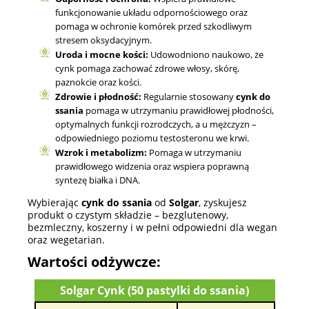
funkcjonowanie układu odpornościowego oraz
pomaga w ochronie komórek przed szkodliwym
stresem oksydacyjnym.
Uroda i mocne kości:
Udowodniono naukowo, że
cynk pomaga zachować zdrowe włosy, skórę,
paznokcie oraz kości.
Zdrowie i płodność:
Regularnie stosowany
cynk do
ssania
pomaga w utrzymaniu prawidłowej płodności,
optymalnych funkcji rozrodczych, a u mężczyzn –
odpowiedniego poziomu testosteronu we krwi.
Wzrok i metabolizm:
Pomaga w utrzymaniu
prawidłowego widzenia oraz wspiera poprawną
syntezę białka i DNA.
Wybierając
cynk do ssania
od
Solgar
, zyskujesz
produkt o czystym składzie – bezglutenowy,
bezmleczny, koszerny i w pełni odpowiedni dla wegan
oraz wegetarian.
Wartości odżywcze:
Solgar Cynk (50 pastylki do ssania)