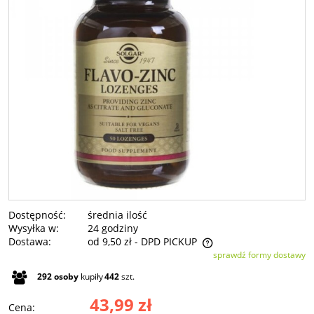
Dostępność:
średnia ilość
Wysyłka w:
24 godziny
Dostawa:
od 9,50 zł
- DPD PICKUP
sprawdź formy dostawy
Cena nie zawiera ewentualnych kosztów płatności
292
osoby
kupiły
442
szt.
43,99 zł
Cena: