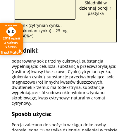
Składniki w
dziennej porcji 1
pastylka
Cynk (cytrynian cynku,
glukonian cynku) – 23 mg
5.0
(230%*)
2011
opinii
z całego
okresu
Składniki:
odparowany sok z trzciny cukrowej, substancja
wypełniająca: celuloza, substancja przeciwzbrylająca:
(roślinne) kwasy tłuszczowe; Cynk (cytrynian cynku,
glukonian cynku), substancje przeciwzbrylające: sole
magnezowe (roślinnych) kwasów tłuszczowych,
dwutlenek krzemu; maltodekstryna, substancje
wypełniające: sól sodowa oktenylobursztynianu
skrobiowego, kwas cytrynowy; naturalny aromat
cytrynowy..
Sposób użycia:
Porcja zalecana do spożycia w ciągu dnia: osoby
dorosłe jedna (1) pastylka dziennie, najlepiej w trakcie