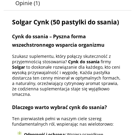
Opinie
(1)
Solgar Cynk (50 pastylki do ssania)
Cynk do ssania – Pyszna forma
wszechstronnego wsparcia organizmu
Szukasz suplementu, który połączy skuteczność z
przyjemnością stosowania?
Cynk do ssania
firmy
Solgar
to doskonałe rozwiązanie dla każdego, kto ceni
wysoką przyswajalność i wygodę. Każda pastylka
dostarcza ten cenny minerał w optymalnych formach,
a naturalny, orzeźwiający cytrynowy aromat sprawia,
że codzienna suplementacja staje się wyjątkowo
smaczna.
Dlaczego warto wybrać cynk do ssania?
Ten pierwiastek pełni w naszym ciele szereg
fundamentalnych ról, wspierając nas wielotorowo:
Odporność i ochrona:
Wspiera prawidłowe