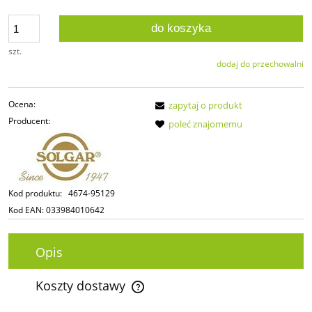
do koszyka
szt.
dodaj do przechowalni
Ocena:
zapytaj o produkt
Producent:
poleć znajomemu
Kod produktu:
4674-95129
Kod EAN:
033984010642
Opis
Koszty dostawy
Cena nie zawiera ewentualnych kosztów płatności