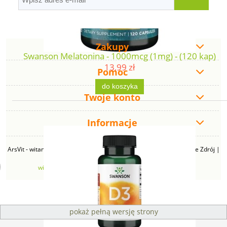
Zakupy
Swanson Melatonina - 1000mcg (1mg) - (120 kap)
13,99 zł
Pomoc
do koszyka
Twoje konto
Informacje
ArsVit - witaminyswanson.pl | ul. Zimowa 49B, 43-230 Goczałkowice Zdrój |
NIP: 6381219140 | REGON: 276280385 | Email:
witaminyswanson@gmail.com
| Telefon:
665 626 833
pokaż pełną wersję strony
Sklep internetowy Shoper Premium