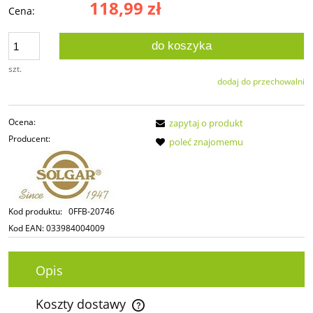
118,99 zł
Cena:
do koszyka
szt.
dodaj do przechowalni
Ocena:
zapytaj o produkt
Producent:
poleć znajomemu
Kod produktu:
0FFB-20746
Kod EAN:
033984004009
Opis
Koszty dostawy
Cena nie zawiera ewentualnych kosztów płatności