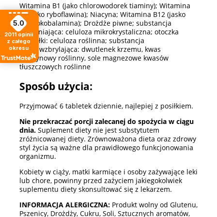
Witamina B1 (jako chlorowodorek tiaminy); Witamina
B2 (jako ryboflawina); Niacyna; Witamina B12 (jasko
cyjanokobalamina); Drożdże piwne; substancja
5.0
wypełniająca: celuloza mikrokrystaliczna; otoczka
2011
opinii
kapsułki: celuloza roślinna; substancja
z całego
przeciwzbrylająca: dwutlenek krzemu, kwas
okresu
stearynowy roślinny, sole magnezowe kwasów
tłuszczowych roślinne
Sposób użycia:
Przyjmować 6 tabletek dziennie, najlepiej z posiłkiem.
Nie przekraczać porcji zalecanej do spożycia w ciągu
dnia.
Suplement diety nie jest substytutem
zróżnicowanej diety. Zrównoważona dieta oraz zdrowy
styl życia są ważne dla prawidłowego funkcjonowania
organizmu.
Kobiety w ciąży, matki karmiące i osoby zażywające leki
lub chore, powinny przed zażyciem jakiegokolwiek
suplementu diety skonsultować się z lekarzem.
INFORMACJA ALERGICZNA:
Produkt wolny od Glutenu,
Pszenicy, Drożdży, Cukru, Soli, Sztucznych aromatów,