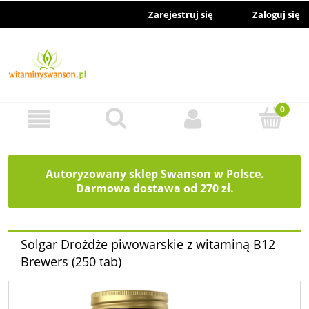
Zarejestruj się
Zaloguj się
Autoryzowany sklep Swanson w Polsce.
Darmowa dostawa od 270 zł.
Solgar Drożdże piwowarskie z witaminą B12
Brewers (250 tab)