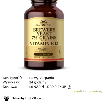
Dostępność:
na wyczerpaniu
Wysyłka w:
24 godziny
Dostawa:
od 9,50 zł
- DPD PICKUP
sprawdź formy dostawy
Cena nie zawiera ewentualnych kosztów płatności
34
osoby
kupiły
38
szt.