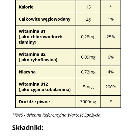
Kalorie
15
*
Całkowite węglowodany
2g
1%
Witamina B1
(jako chlorowodorek
0,28mg
25%
tiaminy)
Witamina B2
0,09mg
6%
(jako ryboflawina)
Niacyna
0,72mg
4%
Witamina B12
5mcg
200%
(jako cyjanokobalamina)
Drożdże piwne
3000mg
*
*RWS - dzienna Referencyjna Wartość Spożycia
Składniki: