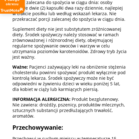
Porcja zalecana do spożycia w ciągu dnia: osoby
okresu
dorosłe dwie (2) kapsułki dwa razy dziennie, najlepiej
w trakcie posiłku lub według wskazań lekarza. Nie
przekraczać porcji zalecanej do spożycia w ciągu dnia.
Suplement diety nie jest substytutem zróżnicowanej
diety. Środek spożywczy należy stosować w ramach
zrównoważonej i różnorodnej diety, obejmującej
regularne spożywanie owoców i warzyw w celu
utrzymania poziomów karotenoidów. Zdrowy tryb życia
jest ważny.
Ważne:
Pacjenci zażywający leki na obniżenie stężenia
cholesterolu powinni spożywać produkt wyłącznie pod
kontrolą lekarza. Środek spożywczy może nie być
odpowiedni w żywieniu dzieci w wieku poniżej 5 lat,
dla kobiet w ciąży lub karmiących piersią.
INFORMACJA ALERGICZNA:
Produkt bezglutenowy.
Nie zawiera: drożdży, pszenicy, produktów mlecznych,
sztucznych substancji przedłużających trwałość,
aromatów.
Przechowywanie:
Przechowuj w suchym miejscu w temperaturze 15-