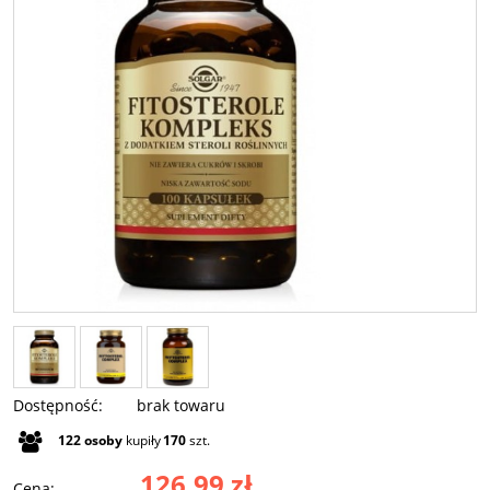
Dostępność:
brak towaru
122
osoby
kupiły
170
szt.
126,99 zł
Cena: