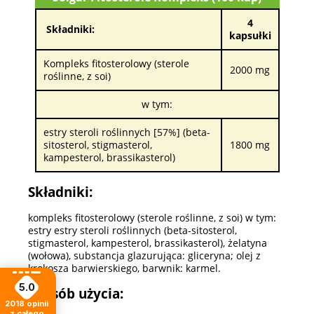
4
Składniki:
kapsułki
Kompleks fitosterolowy (sterole
2000 mg
roślinne, z soi)
w tym:
estry steroli roślinnych [57%] (beta-
sitosterol, stigmasterol,
1800 mg
kampesterol, brassikasterol)
Składniki:
kompleks fitosterolowy (sterole roślinne, z soi) w tym:
estry estry steroli roślinnych (beta-sitosterol,
stigmasterol, kampesterol, brassikasterol), żelatyna
(wołowa), substancja glazurująca: gliceryna; olej z
krokosza barwierskiego, barwnik: karmel.
5.0
Sposób użycia:
2018
opinii
z całego