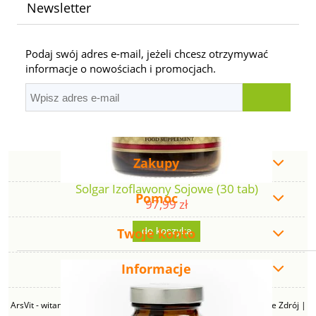
Newsletter
Podaj swój adres e-mail, jeżeli chcesz otrzymywać
informacje o nowościach i promocjach.
Zakupy
Solgar Izoflawony Sojowe (30 tab)
Pomoc
97,99 zł
Twoje konto
do koszyka
Informacje
ArsVit - witaminyswanson.pl | ul. Zimowa 49B, 43-230 Goczałkowice Zdrój |