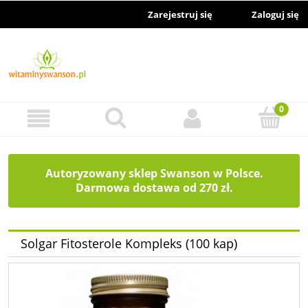
Zarejestruj się
Zaloguj się
Autoryzowany sklep Swanson w Polsce.
Darmowa dostawa od 270 zł.
Solgar Fitosterole Kompleks (100 kap)