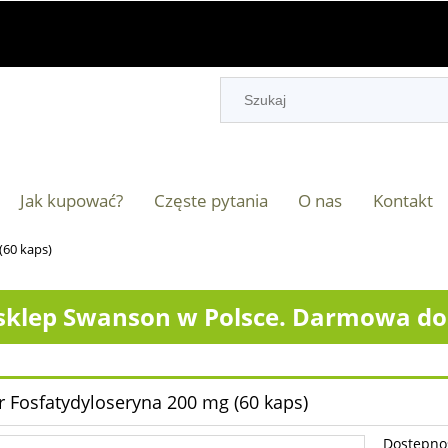
Jak kupować?
Częste pytania
O nas
Kontakt
(60 kaps)
klep Swanson w Polsce. Darmowa dos
r Fosfatydyloseryna 200 mg (60 kaps)
Dostępno