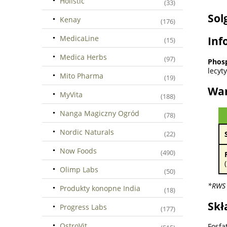
Holistic
(33)
Sol
Kenay
(176)
MedicaLine
Inf
(15)
Medica Herbs
(97)
Phosp
lecyt
Mito Pharma
(19)
War
MyVita
(188)
Nanga Magiczny Ogród
(78)
Nordic Naturals
(22)
Now Foods
(490)
Olimp Labs
(50)
*RWS 
Produkty konopne India
(18)
Skł
Progress Labs
(177)
OstroVit
Fosfa