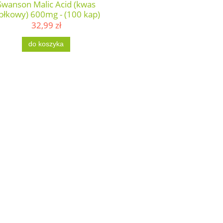
Swanson Malic Acid (kwas
abłkowy) 600mg - (100 kap)
32,99 zł
do koszyka