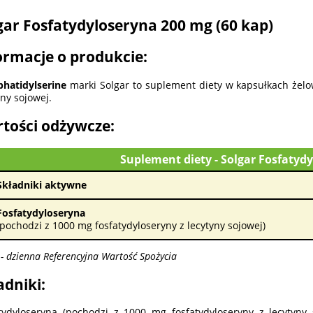
gar Fosfatydyloseryna 200 mg (60 kap)
ormacje o produkcie:
hatidylserine
marki Solgar to suplement diety w kapsułkach żelo
yny sojowej.
tości odżywcze:
Suplement diety - Solgar Fosfatyd
Składniki aktywne
Fosfatydyloseryna
(pochodzi z 1000 mg fosfatydyloseryny z lecytyny sojowej)
- dzienna Referencyjna Wartość Spożycia
adniki:
tydyloseryna (pochodzi z 1000 mg fosfatydyloseryny z lecytyny s