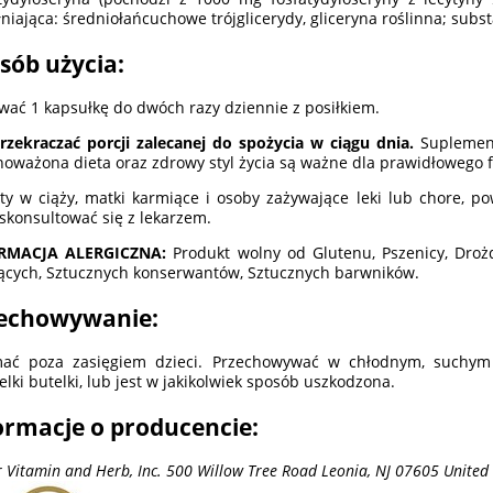
niająca: średniołańcuchowe trójglicerydy, gliceryna roślinna; subs
sób użycia:
wać 1 kapsułkę do dwóch razy dziennie z posiłkiem.
rzekraczać porcji zalecanej do spożycia w ciągu dnia.
Suplement 
oważona dieta oraz zdrowy styl życia są ważne dla prawidłowego
ty w ciąży, matki karmiące i osoby zażywające leki lub chore, 
 skonsultować się z lekarzem.
RMACJA ALERGICZNA:
Produkt wolny od Glutenu, Pszenicy, Drożd
ących, Sztucznych konserwantów, Sztucznych barwników.
echowywanie:
ać poza zasięgiem dzieci. Przechowywać w chłodnym, suchym m
elki butelki, lub jest w jakikolwiek sposób uszkodzona.
ormacje o producencie:
r Vitamin and Herb, Inc. 500 Willow Tree Road Leonia, NJ 07605 United 