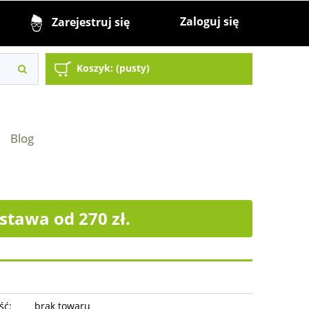
Zaloguj się
Zarejestruj się
Koszyk:
(pusty)
Blog
tawa od 270 zł.
ść:
brak towaru