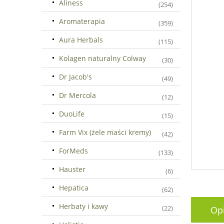
Aliness
(254)
Aromaterapia
(359)
Aura Herbals
(115)
Kolagen naturalny Colway
(30)
Dr Jacob's
(49)
Dr Mercola
(12)
DuoLife
(15)
Farm Vix (żele maści kremy)
(42)
ForMeds
(133)
Hauster
(6)
Hepatica
(62)
Herbaty i kawy
(22)
Op