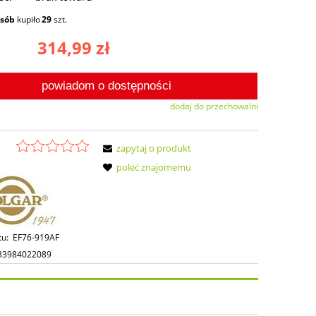
osób
kupiło
29
szt.
314,99 zł
powiadom o dostępności
dodaj do przechowalni
zapytaj o produkt
poleć znajomemu
tu:
EF76-919AF
33984022089