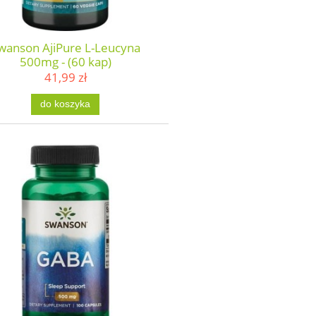
wanson AjiPure L-Leucyna
500mg - (60 kap)
41,99 zł
do koszyka