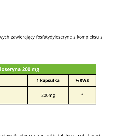
wych zawierający fosfatydyloseryne z kompleksu z
yloseryna 200 mg
1 kapsułka
%RWS
200mg
*
ojowej); otoczka kapsułki: żelatyna; substanacja