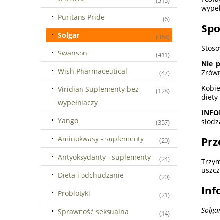
(515)
wypeł
Puritans Pride
(6)
Spo
Solgar
(363)
Stoso
Swanson
(411)
Nie p
Wish Pharmaceutical
Zrówn
(47)
Kobie
Viridian Suplementy bez
(128)
diety
wypełniaczy
INFO
Yango
słodz
(357)
Aminokwasy - suplementy
Prz
(20)
Antyoksydanty - suplementy
(24)
Trzym
uszcz
Dieta i odchudzanie
(20)
Inf
Probiotyki
(21)
Solga
Sprawność seksualna
(14)