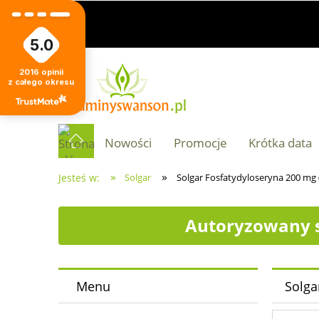
5.0
2016
opinii
z całego okresu
Nowości
Promocje
Krótka data
»
»
Jesteś w:
Solgar
Solgar Fosfatydyloseryna 200 mg 
Autoryzowany s
Menu
Solga