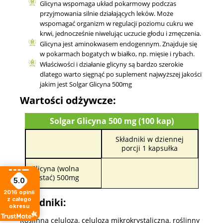
Glicyna wspomaga układ pokarmowy podczas
przyjmowania silnie działających leków. Może
wspomagać organizm w regulacji poziomu cukru we
krwi, jednocześnie niwelując uczucie głodu i zmęczenia.
Glicyna jest aminokwasem endogennym. Znajduje się
w pokarmach bogatych w białko, np. mięsie i rybach.
Właściwości i działanie glicyny są bardzo szerokie
dlatego warto sięgnąć po suplement najwyższej jakości
jakim jest Solgar Glicyna 500mg
Wartości odżywcze:
Solgar Glicyna 500 mg (100 kap)
Składniki w dziennej
porcji 1 kapsułka
Glicyna (wolna
postać) 500mg
5.0
2016
opinii
z całego
Składniki:
okresu
Roślinna celuloza, celuloza mikrokrystaliczna, roślinny