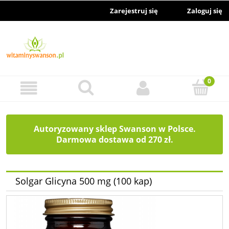
Zarejestruj się
Zaloguj się
Autoryzowany sklep Swanson w Polsce.
Darmowa dostawa od 270 zł.
Solgar Glicyna 500 mg (100 kap)