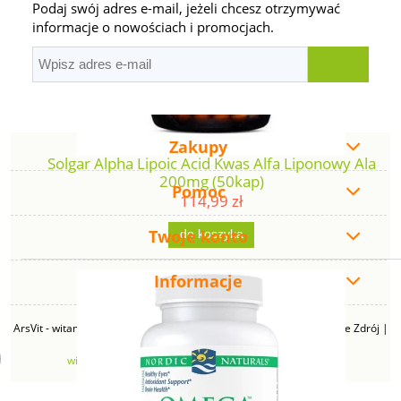
Podaj swój adres e-mail, jeżeli chcesz otrzymywać
informacje o nowościach i promocjach.
Zakupy
Solgar Alpha Lipoic Acid Kwas Alfa Liponowy Ala
200mg (50kap)
Pomoc
114,99 zł
Twoje konto
do koszyka
Informacje
ArsVit - witaminyswanson.pl | ul. Zimowa 49B, 43-230 Goczałkowice Zdrój |
NIP: 6381219140 | REGON: 276280385 | Email:
witaminyswanson@gmail.com
| Telefon:
665 626 833