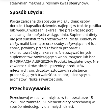
stearynian magnezu, roślinny kwas stearynowy.
Sposób użycia:
Porcja zalecana do spożycia w ciągu dnia: osoby
dorosłe 1 kapsułka dziennie, najlepiej w trakcie posiłku
lub według wskazań lekarza. Nie przekraczać porcji
zalecanej do spożycia w ciągu dnia. Suplement diety
nie jest substytutem zróżnicowanej diety. Kobiety w
ciąży, matki karmiące oraz osoby zażywające leki lub
chore, powinny przed zażyciem preparatu
skonsultować się z lekarzem. Nie zażywać innych
suplementów zawierających wapń, magnez lub bor.
INFORMACJA ALERGICZNA Produkt bezglutenowy. Nie
zawiera: cukrów, skrobi, pszenicy, produktów
mlecznych, soi, drożdży, sztucznych substancji
przedłużających trwałość, substancji słodzących,
aromatów. Niska zawartość soli.
Przechowywanie:
Przechowuj w suchym miejscu w temperaturze 15-
25°C. Nie zamrażaj. Suplement diety przechowuj w
sposób niedostępny dla małych dzieci.