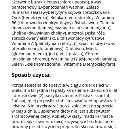
czerwone buraki), Potas (chlorek potasu), Kwas
pantotenowy (D-pantoteinian wapnia), Żelazo
(fumaran żelazawy), lecytyna sojowa sproszkowana,
Cynk (tlenek cynku), Betakaroten naturalny, Witamina
B6 (chlorowodorek pirydoksyny), Ryboflawina, Tiamina
(monoazotan tiaminy), Mangan (siarczan manganu),
Cholina (dwuwinian choliny), Inozytol, Dzika róża
sproszkowany ekstrakt, Bioflawonoidy cytrusowe,
Witamina A (palmitynian retinylu), Kwas foliowy (kwas
pteroilomonoglutaminowy), D-biotyna, Miedź
(glukonian miedzi), Jod (jodek potasu), Chrom
(pikolinian chromu), Witamina B12 (cyjanokobalamina),
Selen (L-selenometionina), Witamina D (ergokalcyferol).
Sposób użycia:
Porcja zalecana do spożycia w ciągu dnia: dzieci w
wieku 3-5 lat jedna (1) pastylka dziennie, dzieci od 6 lat
i dorośli dwie (2) pastylki dziennie. Pastylki ssać lub
żuć najlepiej po posiłku lub stosować według wskazań
lekarza. Nie przekraczać porcji zalecanej do spożycia
w ciągu dnia. Suplement diety nie jest substytutem
zróżnicowanej diety. Kobiety w ciąży, matki karmiące
oraz osoby (również dzieci) zażywające leki lub chore,
powinny przed zażyciem preparatu skonsultować się z