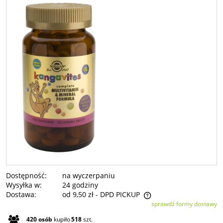
Dostępność:
na wyczerpaniu
Wysyłka w:
24 godziny
Dostawa:
od 9,50 zł
- DPD PICKUP
sprawdź formy dostawy
Cena nie zawiera ewentualnych kosztów płatności
420
osób
kupiło
518
szt.