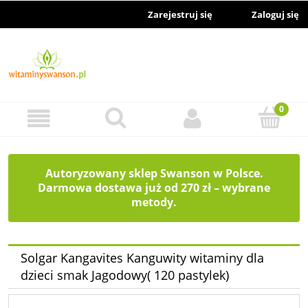
Zarejestruj się
Zaloguj się
Autoryzowany sklep Swanson w Polsce.
Darmowa dostawa już od 270 zł – wybrane
metody.
Solgar Kangavites Kanguwity witaminy dla
dzieci smak Jagodowy( 120 pastylek)