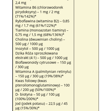
2,4 mg
Witamina B6 (chlorowodorek
pirydoksyny) – 1 mg / 2 mg
(71%/142%)*
Ryboflawina (witamina B2) – 0,85
mg / 1,7 mg (61%/122%)*
Tiamina (monoazotan tiaminy) –
0,75 mg / 1,5 mg (68%/136%)*
Cholina (dwuwinian choliny) –
500 µg / 1000 µg
Inozytol – 500 µg / 1000 µg
Dzika Róża sproszkowana
ekstrakt (4:1) – 500 µg / 1000 µg
Bioflawonoidy cytrusowe – 150 µg
/ 300 µg
Witamina A (palmitynian retinylu)
– 150 µg / 300 µg (19%/38%)*
Kwas foliowy (kwas
pteroilomonoglutaminowy) – 100
µg / 200 µg (50%/100%)*
D- biotyna – 50 µg / 100 µg
(100%/200%)*
Jod (jodek potasu) – 22,5 µg / 45
µg (15%/30%)*