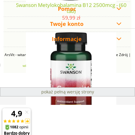
Swanson Metylokobalamina B12 2500mcg - (60
Pomoc
tab)
59,99 zł
Twoje konto
Informacje
ArsVit - witaminyswanson.pl | ul. Zimowa 49B, 43-230 Goczałkowice Zdrój |
NIP: 6381219140 | REGON: 276280385 | Email:
witaminyswanson@gmail.com
| Telefon:
665 626 833
pokaż pełną wersję strony
Sklep internetowy Shoper Premium
Swanson L-Karnozyna 500mg - (60 kap)
139,99 zł