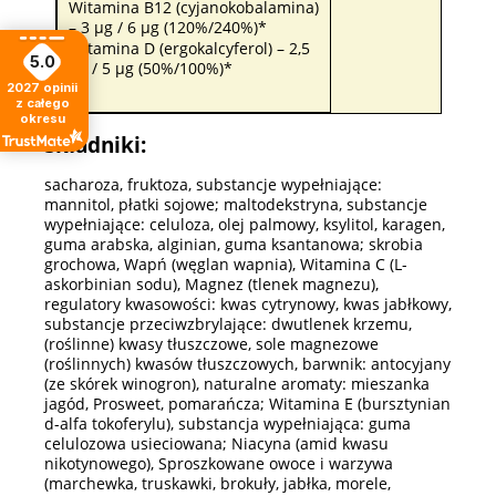
Witamina B12 (cyjanokobalamina)
– 3 µg / 6 µg (120%/240%)*
Witamina D (ergokalcyferol) – 2,5
5.0
µg / 5 µg (50%/100%)*
2027
opinii
z całego
okresu
Składniki:
sacharoza, fruktoza, substancje wypełniające:
mannitol, płatki sojowe; maltodekstryna, substancje
wypełniające: celuloza, olej palmowy, ksylitol, karagen,
guma arabska, alginian, guma ksantanowa; skrobia
grochowa, Wapń (węglan wapnia), Witamina C (L-
askorbinian sodu), Magnez (tlenek magnezu),
regulatory kwasowości: kwas cytrynowy, kwas jabłkowy,
substancje przeciwzbrylające: dwutlenek krzemu,
(roślinne) kwasy tłuszczowe, sole magnezowe
(roślinnych) kwasów tłuszczowych, barwnik: antocyjany
(ze skórek winogron), naturalne aromaty: mieszanka
jagód, Prosweet, pomarańcza; Witamina E (bursztynian
d-alfa tokoferylu), substancja wypełniająca: guma
celulozowa usieciowana; Niacyna (amid kwasu
nikotynowego), Sproszkowane owoce i warzywa
(marchewka, truskawki, brokuły, jabłka, morele,