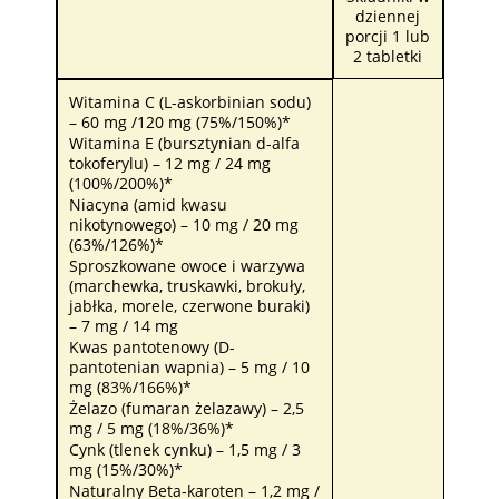
dziennej
porcji 1 lub
2 tabletki
Witamina C (L-askorbinian sodu)
– 60 mg /120 mg (75%/150%)*
Witamina E (bursztynian d-alfa
tokoferylu) – 12 mg / 24 mg
(100%/200%)*
Niacyna (amid kwasu
nikotynowego) – 10 mg / 20 mg
(63%/126%)*
Sproszkowane owoce i warzywa
(marchewka, truskawki, brokuły,
jabłka, morele, czerwone buraki)
– 7 mg / 14 mg
Kwas pantotenowy (D-
pantotenian wapnia) – 5 mg / 10
mg (83%/166%)*
Żelazo (fumaran żelazawy) – 2,5
mg / 5 mg (18%/36%)*
Cynk (tlenek cynku) – 1,5 mg / 3
mg (15%/30%)*
Naturalny Beta-karoten – 1,2 mg /