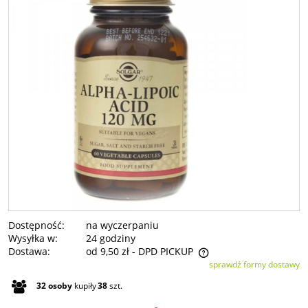
Dostępność:
na wyczerpaniu
Wysyłka w:
24 godziny
Dostawa:
od 9,50 zł
- DPD PICKUP
sprawdź formy dostawy
Cena nie zawiera ewentualnych kosztów płatności
32
osoby
kupiły
38
szt.