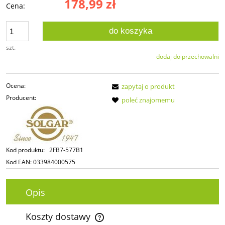
178,99 zł
Cena:
do koszyka
szt.
dodaj do przechowalni
Ocena:
zapytaj o produkt
Producent:
poleć znajomemu
Kod produktu:
2FB7-577B1
Kod EAN:
033984000575
Opis
Koszty dostawy
Cena nie zawiera ewentualnych kosztów płatności