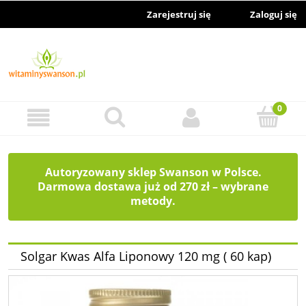
Zarejestruj się
Zaloguj się
Autoryzowany sklep Swanson w Polsce.
Darmowa dostawa już od 270 zł – wybrane
metody.
Solgar Kwas Alfa Liponowy 120 mg ( 60 kap)