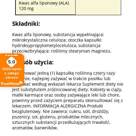
Kwas alfa liponowy (ALA)
120 mg
Składniki:
Kwas alfa liponowy, substancja wypełniająca:
mikrokrystaliczna celuloza; otoczka kapsułki:
hydroksypropylometyloceluloza, substancja
przeciwzbrylająca: roślinny stearynian magnezu.
Sposób użycia:
5.0
2022
opinii
Przyjmować jedną (1) kapsułkę roślinną cztery razy
z całego
okresu
dziennie, najlepiej zażywać w trakcie posiłku lub
stosować według wskazań lekarza Suplement diety nie
jest substytutem zróżnicowanej diety. Kobiety w ciąży,
matki karmiące oraz osoby zażywające leki lub chore,
powinny przed zażyciem preparatu skonsultować się z
lekarzem. INFORMACJA ALERGICZNA Produkt
bezglutenowy. Nie zawiera: cukru, soli, drożdży,
pszenicy, soi, glutenu, produktów mlecznych,
sztucznych substancji przedłużających trwałość,
aromatów, barwników.