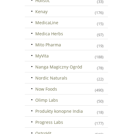
Holistic
(33)
Kenay
(176)
MedicaLine
(15)
Medica Herbs
(97)
Mito Pharma
(19)
MyVita
(188)
Nanga Magiczny Ogród
(78)
Nordic Naturals
(22)
Now Foods
(490)
Olimp Labs
(50)
Produkty konopne India
(18)
Progress Labs
(177)
OstroVit