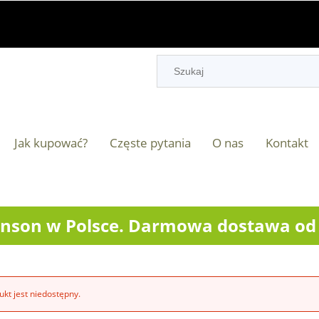
Jak kupować?
Częste pytania
O nas
Kontakt
nson w Polsce. Darmowa dostawa od 2
kt jest niedostępny.