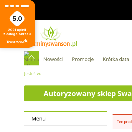
5.0
2021
opinii
z całego okresu
Nowości
Promocje
Krótka data
Jesteś w:
Autoryzowany sklep Swa
Menu
Ten produ