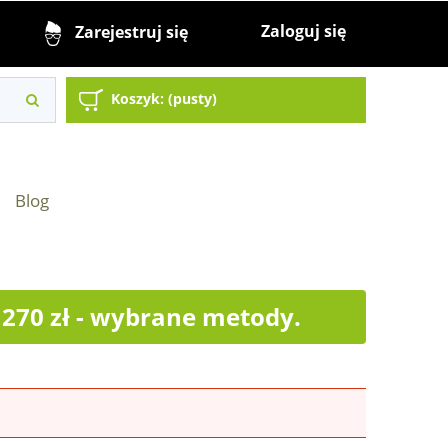
Zaloguj się
Zarejestruj się
Koszyk:
(pusty)
Blog
70 zł - wybrane metody.