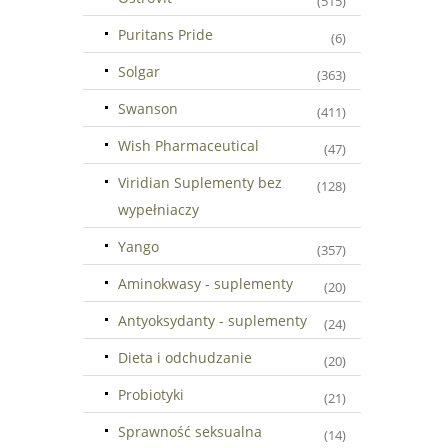
(515)
Puritans Pride
(6)
Solgar
(363)
Swanson
(411)
Wish Pharmaceutical
(47)
Viridian Suplementy bez
(128)
wypełniaczy
Yango
(357)
Aminokwasy - suplementy
(20)
Antyoksydanty - suplementy
(24)
Dieta i odchudzanie
(20)
Probiotyki
(21)
Sprawność seksualna
(14)